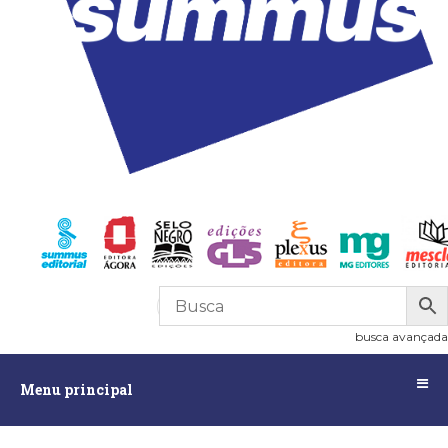
R$
0,00
0
busca avançada
Menu
Menu principal
principal
Assuntos