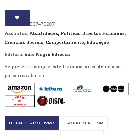
Literatura,
Ficção,
Ensaios
(69)
ISBN
: 9788587478207
Obras
Assuntos:
Atualidades, Política, Direitos Humanos
,
de
referência
Ciências Sociais
,
Comportamento
,
Educação
(48)
Editora:
Selo Negro Edições
PNL
(Programação
Se preferir, compre este livro nos sites de nossos
Neurolingüística)
(41)
parceiros abaixo:
Psicodrama
(200)
Psicologia,
Psicoterapia
(799)
Publicidade,
Propaganda
DETALHES DO LIVRO
SOBRE O AUTOR
e
Marketing