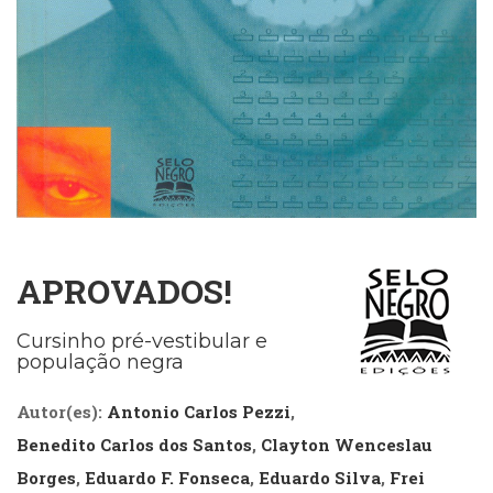
Cinema
(23)
Comportamento
(418)
Comunicação
(232)
Corpo
e
Movimento
(226)
Crescimento
APROVADOS!
Interior
(222)
Criatividade
Cursinho pré-vestibular e
população negra
(14)
Culinária,
Autor(es):
Antonio Carlos Pezzi
,
Alimentação
(14)
Benedito Carlos dos Santos
,
Clayton Wenceslau
Economia,
Borges
,
Eduardo F. Fonseca
,
Eduardo Silva
,
Frei
Negócios