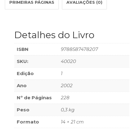
PRIMEIRAS PÁGINAS
AVALIAÇÕES (0)
(33)
Puericultura
(23)
Rádio
Detalhes do Livro
(8)
Relações
Públicas
ISBN
9788587478207
e
Comunicação
SKU:
40020
Empresarial
Edição
1
(31)
Religião,
Ano
2002
Espiritualidade,
Filosofia
Nº de Páginas
228
(63)
Saúde
Peso
0,3 kg
(132)
Formato
14 × 21 cm
Sem
categoria
(0)