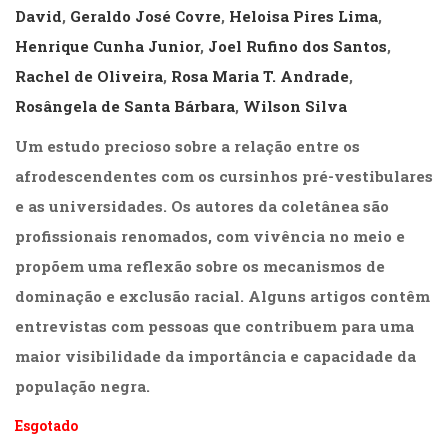
(31)
David
,
Geraldo José Covre
,
Heloisa Pires Lima
,
Educação
Henrique Cunha Junior
,
Joel Rufino dos Santos
,
(278)
Rachel de Oliveira
,
Rosa Maria T. Andrade
,
Educação
Especial
Rosângela de Santa Bárbara
,
Wilson Silva
(39)
Um estudo precioso sobre a relação entre os
Fisioterapia
(47)
afrodescendentes com os cursinhos pré-vestibulares
Fonoaudiologia
e as universidades. Os autores da coletânea são
(54)
Gestalt-
profissionais renomados, com vivência no meio e
terapia
propõem uma reflexão sobre os mecanismos de
(93)
dominação e exclusão racial. Alguns artigos contêm
Jornalismo
(57)
entrevistas com pessoas que contribuem para uma
LGBTQIA+
maior visibilidade da importância e capacidade da
(66)
população negra.
Literatura
Erótica
Esgotado
(11)