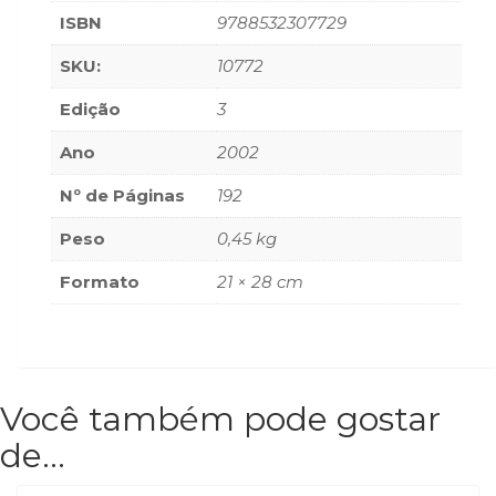
(33)
ISBN
9788532307729
Puericultura
SKU:
10772
(23)
Rádio
Edição
3
(8)
Relações
Ano
2002
Públicas
e
Nº de Páginas
192
Comunicação
Peso
0,45 kg
Empresarial
(31)
Formato
21 × 28 cm
Religião,
Espiritualidade,
Filosofia
(63)
Saúde
Você também pode gostar
(132)
Sem
de…
categoria
(0)