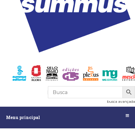
R$
0,00
0
busca avançada
Menu
Menu principal
principal
Assuntos