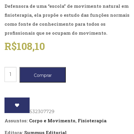
(31)
Defensora de uma “escola” de movimento natural em
Educação
fisioterapia, ela propõe o estudo das funções normais
(278)
Educação
como fonte de conhecimento para todos os
Especial
profissionais que se ocupam do movimento.
(39)
R$
108,10
Fisioterapia
(47)
Fonoaudiologia
(54)
Gestalt-
Biomecânica
Comprar
terapia
da
(93)
Coordenação
Jornalismo
(57)
Motora,
LGBTQIA+
A
(66)
ISBN
: 9788532307729
Literatura
quantidade
Assuntos:
Corpo e Movimento
,
Fisioterapia
Erótica
(11)
Editora:
Summus Editorial