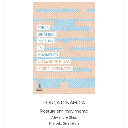
Televisão
(22)
Temas
africanos
(30)
Terapia
Ocupacional
(21)
Treinamento
e
RH
(65)
Turismo
(1)
Vida
Prática
FORÇA DINÂMICA
(32)
Postura em movimento
Alexandre Blass
Marcelo Semiatzh