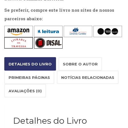
Literatura,
Ficção,
Se preferir, compre este livro nos sites de nossos
Ensaios
parceiros abaixo:
(69)
Obras
de
referência
(48)
PNL
(Programação
DETALHES DO LIVRO
SOBRE O AUTOR
Neurolingüística)
(41)
Psicodrama
PRIMEIRAS PÁGINAS
NOTÍCIAS RELACIONADAS
(200)
Psicologia,
AVALIAÇÕES (0)
Psicoterapia
(799)
Publicidade,
Propaganda
Detalhes do Livro
e
Marketing