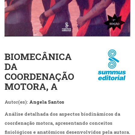
Cinema
(23)
Comportamento
(418)
Comunicação
(232)
Corpo
e
BIOMECÂNICA
Movimento
DA
(226)
Crescimento
COORDENAÇÃO
Interior
MOTORA, A
(222)
Criatividade
(14)
Autor(es):
Angela Santos
Culinária,
Alimentação
Análise detalhada dos aspectos biodinâmicos da
(14)
coordenação motora, apresentando conceitos
Economia,
fisiológicos e anatômicos desenvolvidos pela autora.
Negócios