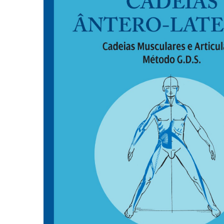
Autoajuda (95)
Cinema (23)
Corpo e Movimento (226)
Culinária, Alimentação (14)
Educação Especial (39)
Gestalt-terapia (93)
Literatura Erótica (11)
PNL (Programação Neurolingüística) (41)
Publicidade, Propaganda e Marketing (33)
Relações Públicas e Comunicação Empresar
(31)
Sem categoria (0)
Terapia Ocupacional (21)
Vida Prática (32)