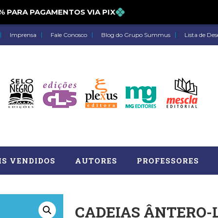
ARA PAGAMENTOS VIA PIX
Imprensa
Fale Conosco
Blog do Grupo Summus
Lista de Des
IS VENDIDOS
AUTORES
PROFESSORES
CADEIAS ÂNTERO-
Astrologia (27)
Atua