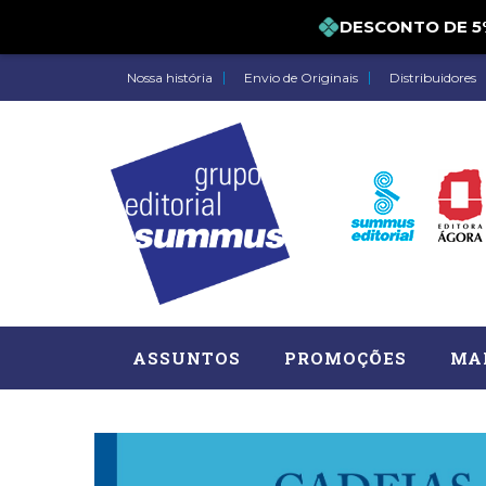
DESCONTO DE 5% P
Nossa história
Envio de Originais
Distribuidores
ASSUNTOS
PROMOÇÕES
MA
Administração, RH (77)