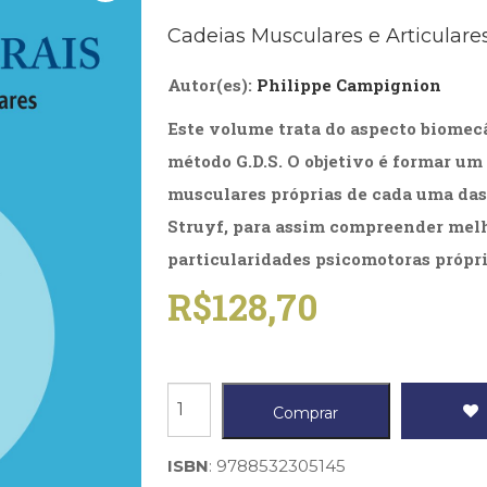
Biografias, Depoimentos, Vivências (104)
Ciên
Cadeias Musculares e Articulares
Comportamento (418)
Com
Crescimento Interior (222)
Cria
Autor(es):
Philippe Campignion
Economia, Negócios (31)
Edu
Fisioterapia (47)
Fon
Este volume trata do aspecto biomec
Jornalismo (57)
LGB
Literatura, Ficção, Ensaios (69)
Obra
método G.D.S. O objetivo é formar um
Psicodrama (200)
Psic
musculares próprias de cada uma das
Puericultura (23)
Rádi
Struyf, para assim compreender melho
ial
Religião, Espiritualidade, Filosofia (63)
Saúd
particularidades psicomotoras própri
Televisão (22)
Tema
R$
128,70
Treinamento e RH (65)
Turi
Cadeias
Comprar
ântero-
laterais
ISBN
: 9788532305145