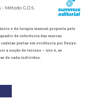
cias Sociais (102)
 - Método G.D.S.
unicação (232)
tividade (14)
cação (278)
oaudiologia (54)
ânico e da terapia manual proposta pelo
TQIA+ (66)
s de referência (48)
 quadro de referência das marcas
ologia, Psicoterapia (799)
 cadeias postas em evidência por Denys-
o (8)
r a noção de terreno – isto é, as
e (132)
as de cada indivíduo.
s africanos (30)
smo (1)