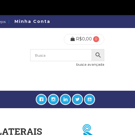
Minha Conta
ejos
R$
0,00
0
busca avançada
LATERAIS
lidades, Política, Direitos Humanos (133)