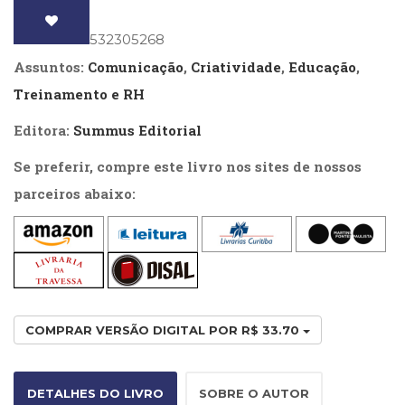
Literatura,
Ficção,
ISBN
: 9788532305268
Ensaios
(69)
Assuntos:
Comunicação
,
Criatividade
,
Educação
,
Obras
Treinamento e RH
de
referência
Editora:
Summus Editorial
(48)
PNL
Se preferir, compre este livro nos sites de nossos
(Programação
parceiros abaixo:
Neurolingüística)
(41)
Psicodrama
(200)
Psicologia,
Psicoterapia
(799)
COMPRAR VERSÃO DIGITAL POR R$ 33.70
Publicidade,
Propaganda
e
DETALHES DO LIVRO
SOBRE O AUTOR
Marketing