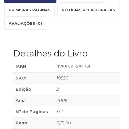
(33)
PRIMEIRAS PÁGINAS
NOTÍCIAS RELACIONADAS
Puericultura
(23)
AVALIAÇÕES (0)
Rádio
(8)
Relações
Públicas
e
Detalhes do Livro
Comunicação
Empresarial
ISBN
9788532305268
(31)
Religião,
SKU:
10526
Espiritualidade,
Filosofia
Edição
2
(63)
Ano
2008
Saúde
(132)
Nº de Páginas
132
Sem
categoria
Peso
0,19 kg
(0)