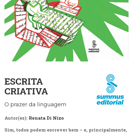
Cinema
(23)
Comportamento
(418)
Comunicação
(232)
Corpo
e
Movimento
(226)
Crescimento
Interior
ESCRITA
(222)
CRIATIVA
Criatividade
(14)
O prazer da linguagem
Culinária,
Alimentação
(14)
Autor(es):
Renata Di Nizo
Economia,
Sim, todos podem escrever bem – e, principalmente,
Negócios