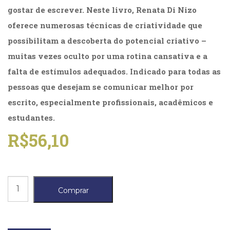
(31)
gostar de escrever. Neste livro, Renata Di Nizo
Educação
oferece numerosas técnicas de criatividade que
(278)
possibilitam a descoberta do potencial criativo –
Educação
Especial
muitas vezes oculto por uma rotina cansativa e a
(39)
falta de estímulos adequados. Indicado para todas as
Fisioterapia
(47)
pessoas que desejam se comunicar melhor por
Fonoaudiologia
escrito, especialmente profissionais, acadêmicos e
(54)
estudantes.
Gestalt-
terapia
R$
56,10
(93)
Jornalismo
(57)
LGBTQIA+
Escrita
(66)
Comprar
criativa
Literatura
Erótica
quantidade
(11)