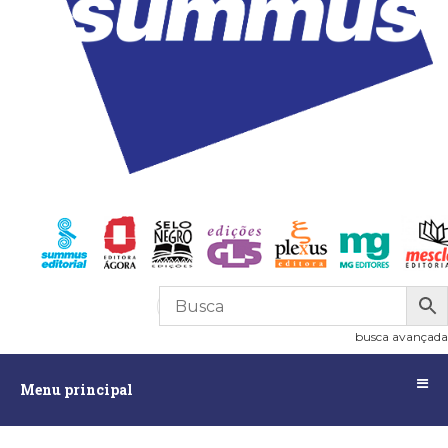
R$
0,00
0
busca avançada
Menu
Menu principal
principal
Assuntos