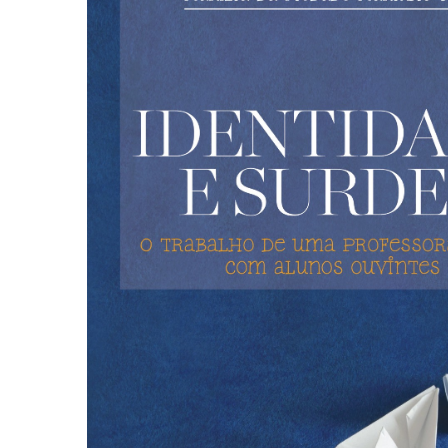
Autoajuda (95)
Cinema (23)
Corpo e Movimento (226)
Culinária, Alimentação (14)
Educação Especial (39)
Gestalt-terapia (93)
Literatura Erótica (11)
PNL (Programação Neurolingüística) (41)
Publicidade, Propaganda e Marketing (33)
Relações Públicas e Comunicação Empresar
(31)
Sem categoria (0)
Terapia Ocupacional (21)
Vida Prática (32)