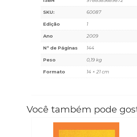
ISBN
9788585689872
SKU:
60087
Edição
1
Ano
2009
Nº de Páginas
144
Peso
0,19 kg
Formato
14 × 21 cm
Você também pode gos