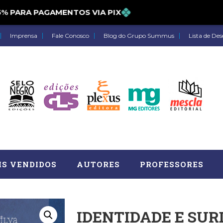
PARA PAGAMENTOS VIA PIX
Imprensa
Fale Conosco
Blog do Grupo Summus
Lista de Des
IS VENDIDOS
AUTORES
PROFESSORES
IDENTIDADE E SUR
Astrologia (27)
Atua