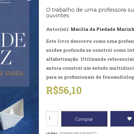
Biografias, Depoimentos, Vivências (104)
Ciên
O trabalho de uma professora s
Comportamento (418)
Com
ouvintes
Crescimento Interior (222)
Cria
Economia, Negócios (31)
Edu
Autor(es):
Marília da Piedade Marinh
Fisioterapia (47)
Fon
Jornalismo (57)
LGB
Este livro descreve como uma profes
Literatura, Ficção, Ensaios (69)
Obra
surdez profunda se constrói como int
Psicodrama (200)
Psic
Puericultura (23)
Rádi
alfabetização. Utilizando referenciai
ial
Religião, Espiritualidade, Filosofia (63)
Saúd
autora constrói um estudo multidisc
Televisão (22)
Tema
para os profissionais de fonoaudiolog
Treinamento e RH (65)
Turi
R$
56,10
Identidade
Comprar
e
surdez
ISBN
: 9788585689872