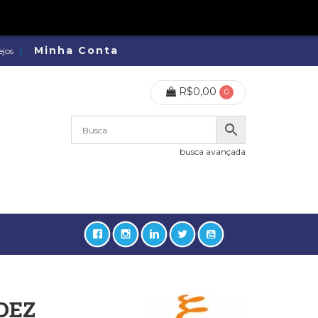
Minha Conta
ejos
R$
0,00
0
busca avançada
DEZ
lidades, Política, Direitos Humanos (133)