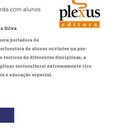
cias Sociais (102)
urda com alunos
unicação (232)
tividade (14)
cação (278)
o Silva
oaudiologia (54)
TQIA+ (66)
sora portadora de
s de referência (48)
erlocutora de alunos ouvintes na pós-
ologia, Psicoterapia (799)
o (8)
s teóricos de diferentes disciplinas, a
e (132)
iplinar sociocultural extremamente rico
s africanos (30)
ia e educação especial.
smo (1)