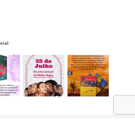
orial
artões de crédito, débito, boleto bancário e débito em conta.