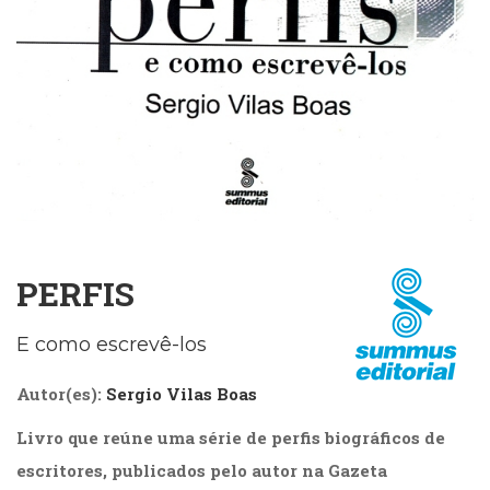
Cinema
(23)
Comportamento
(418)
Comunicação
(232)
Corpo
e
Movimento
(226)
Crescimento
PERFIS
Interior
(222)
Criatividade
E como escrevê-los
(14)
Culinária,
Autor(es):
Sergio Vilas Boas
Alimentação
(14)
Livro que reúne uma série de perfis biográficos de
Economia,
escritores, publicados pelo autor na Gazeta
Negócios