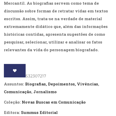
Mercantil. As biografias servem como tema de
(31)
Educação
discussão sobre formas de retratar vidas em textos
(278)
escritos. Assim, trata-se na verdade de material
Educação
extremamente didático que, além das informações
Especial
(39)
históricas contidas, apresenta sugestões de como
Fisioterapia
pesquisar, selecionar, utilizar e analisar os fatos
(47)
Fonoaudiologia
relevantes da vida do personagem biografado.
(54)
Gestalt-
terapia
(93)
ISBN
: 9788532307217
Jornalismo
(57)
Assuntos:
Biografias, Depoimentos, Vivências
,
LGBTQIA+
Comunicação
,
Jornalismo
(66)
Literatura
Coleção:
Novas Buscas em Comunicação
Erótica
(11)
Editora:
Summus Editorial