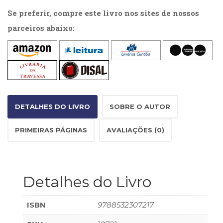
Literatura,
Se preferir, compre este livro nos sites de nossos
Ficção,
Ensaios
parceiros abaixo:
(69)
Obras
de
referência
(48)
PNL
(Programação
DETALHES DO LIVRO
SOBRE O AUTOR
Neurolingüística)
(41)
PRIMEIRAS PÁGINAS
AVALIAÇÕES (0)
Psicodrama
(200)
Psicologia,
Psicoterapia
Detalhes do Livro
(799)
Publicidade,
Propaganda
ISBN
9788532307217
e
Marketing