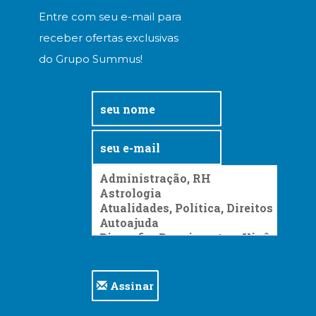
Televisão
Entre com seu e-mail para
(22)
receber ofertas exclusivas
Temas
africanos
do Grupo Summus!
(30)
Terapia
Ocupacional
(21)
Treinamento
e
RH
(65)
Turismo
(1)
Vida
Prática
(32)
Assinar