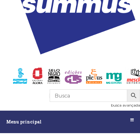
R$
0,00
0
busca avançada
Menu
Menu principal
principal
Assuntos