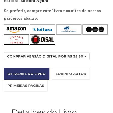
Editora:
Editora Ágora
(33)
Se preferir, compre este livro nos sites de nossos
Puericultura
(23)
parceiros abaixo:
Rádio
(8)
Relações
Públicas
e
Comunicação
Empresarial
COMPRAR VERSÃO DIGITAL POR R$ 35.30
(31)
Religião,
Espiritualidade,
DETALHES DO LIVRO
SOBRE O AUTOR
Filosofia
(63)
PRIMEIRAS PÁGINAS
Saúde
(132)
Sem
categoria
Detalhes do Livro
(0)