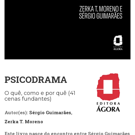
Cinema
(23)
Comportamento
(417)
Comunicação
(232)
Corpo
e
Movimento
(225)
Crescimento
PSICODRAMA
Interior
(222)
O quê, como e por quê (41
Criatividade
cenas fundantes)
(14)
Culinária,
Autor(es):
Sérgio Guimarães
,
Alimentação
(14)
Zerka T. Moreno
Economia,
Negócios
Este livro nasce do encontro entre Sérgio Guimarães