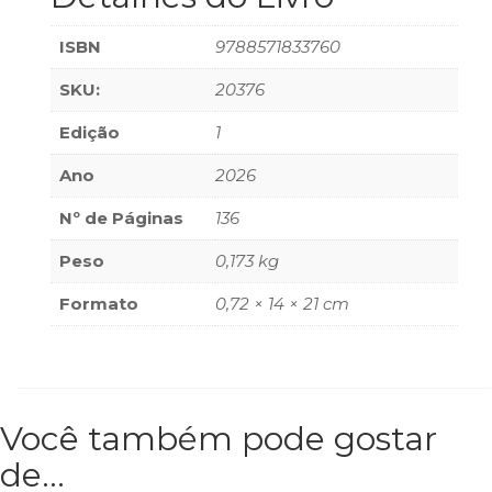
Televisão
(22)
ISBN
9788571833760
Temas
africanos
SKU:
20376
(30)
Edição
1
Terapia
Ocupacional
Ano
2026
(21)
Treinamento
Nº de Páginas
136
e
RH
Peso
0,173 kg
(65)
Turismo
Formato
0,72 × 14 × 21 cm
(1)
Vida
Prática
(32)
Você também pode gostar
de…