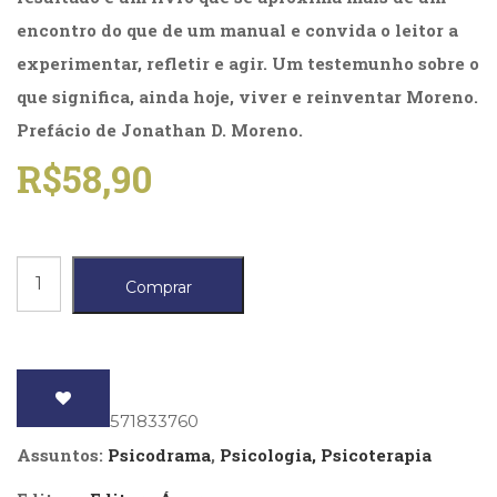
Literatura,
encontro do que de um manual e convida o leitor a
Ficção,
Ensaios
experimentar, refletir e agir. Um testemunho sobre o
(69)
que significa, ainda hoje, viver e reinventar Moreno.
Obras
de
Prefácio de Jonathan D. Moreno.
referência
R$
58,90
(47)
PNL
(Programação
Neurolingüística)
Psicodrama
(41)
Comprar
Psicodrama
quantidade
(200)
Psicologia,
Psicoterapia
(797)
ISBN
: 9788571833760
Publicidade,
Propaganda
Assuntos:
Psicodrama
,
Psicologia, Psicoterapia
e
Marketing