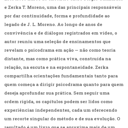
(31)
e Zerka T. Moreno, uma das principais responsáveis
Educação
por dar continuidade, forma e profundidade ao
(278)
Educação
legado de J. L. Moreno. Ao longo de anos de
Especial
convivência e de diálogos registrados em vídeo, o
(39)
autor reuniu uma seleção de ensinamentos que
Fisioterapia
(47)
revelam o psicodrama em ação — não como teoria
Fonoaudiologia
distante, mas como prática viva, construída na
(54)
Gestalt-
relação, na escuta e na espontaneidade. Zerka
terapia
compartilha orientações fundamentais tanto para
(92)
quem começa a dirigir psicodrama quanto para quem
Jornalismo
(57)
deseja aprofundar sua prática. Sem seguir uma
LGBTQIA+
ordem rígida, os capítulos podem ser lidos como
(66)
experiências independentes, cada um oferecendo
Literatura
Erótica
um recorte singular do método e de sua evolução. O
(11)
resultado é um livro que se aproxima mais de um