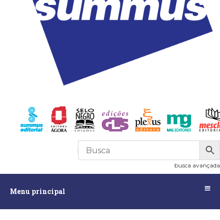
R$
0,00
0
busca avançada
Menu
Menu principal
principal
Assuntos