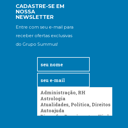
Televisão
CADASTRE-SE EM
(22)
NOSSA
Temas
NEWSLETTER
africanos
Entre com seu e-mail para
(30)
Terapia
receber ofertas exclusivas
Ocupacional
do Grupo Summus!
(21)
Treinamento
e
RH
(65)
Turismo
(1)
Vida
Prática
(32)