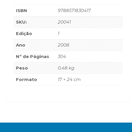
(33)
ISBN
9788571830417
Puericultura
(23)
SKU:
20041
Rádio
(8)
Edição
1
Relações
Públicas
Ano
2008
e
Nº de Páginas
304
Comunicação
Empresarial
Peso
0,48 kg
(31)
Religião,
Formato
17 × 24 cm
Espiritualidade,
Filosofia
(63)
Saúde
(132)
Sem
categoria
(0)