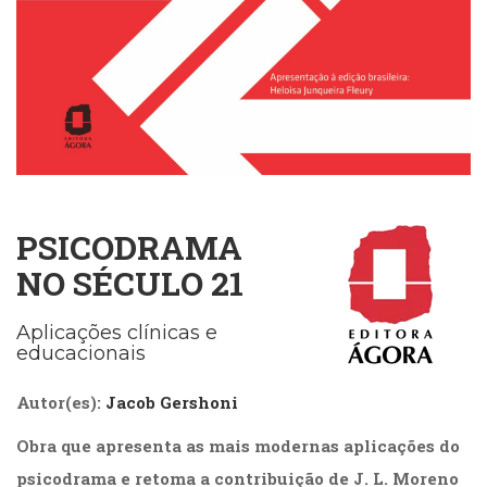
Cinema
(23)
Comportamento
(418)
Comunicação
(232)
Corpo
e
Movimento
PSICODRAMA
(226)
Crescimento
NO SÉCULO 21
Interior
(222)
Aplicações clínicas e
Criatividade
educacionais
(14)
Culinária,
Autor(es):
Jacob Gershoni
Alimentação
(14)
Obra que apresenta as mais modernas aplicações do
Economia,
psicodrama e retoma a contribuição de J. L. Moreno
Negócios