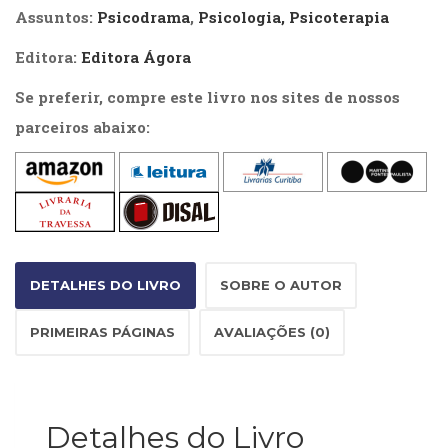
Literatura,
Assuntos:
Psicodrama
,
Psicologia, Psicoterapia
Ficção,
Ensaios
Editora:
Editora Ágora
(69)
Obras
Se preferir, compre este livro nos sites de nossos
de
parceiros abaixo:
referência
(48)
PNL
(Programação
Neurolingüística)
(41)
Psicodrama
DETALHES DO LIVRO
SOBRE O AUTOR
(200)
Psicologia,
PRIMEIRAS PÁGINAS
AVALIAÇÕES (0)
Psicoterapia
(799)
Publicidade,
Propaganda
e
Detalhes do Livro
Marketing