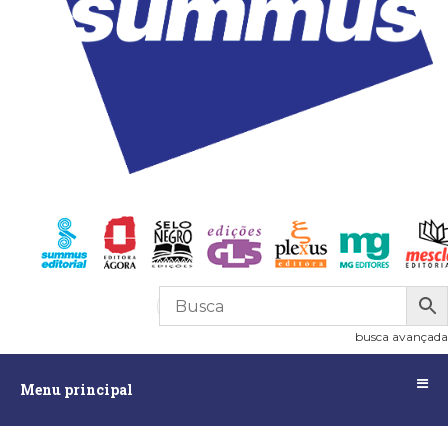
R$
0,00
0
busca avançada
Menu
Menu principal
principal
Assuntos