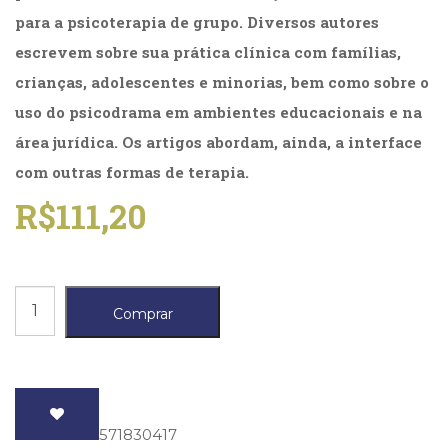
(31)
para a psicoterapia de grupo. Diversos autores
Educação
escrevem sobre sua prática clínica com famílias,
(278)
Educação
crianças, adolescentes e minorias, bem como sobre o
Especial
uso do psicodrama em ambientes educacionais e na
(39)
área jurídica. Os artigos abordam, ainda, a interface
Fisioterapia
(47)
com outras formas de terapia.
Fonoaudiologia
R$
111,20
(54)
Gestalt-
terapia
(93)
Psicodrama
Jornalismo
Comprar
(57)
no
LGBTQIA+
século
(66)
Literatura
21
Erótica
quantidade
(11)
ISBN
: 9788571830417