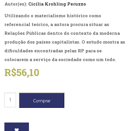
Autor(es):
Cicilia Krohling Peruzzo
(31)
Educação
Utilizando o materialismo histórico como
(278)
Educação
referencial teórico, a autora procura situar as
Especial
Relações Públicas dentro do contexto da moderna
(39)
produção dos países capitalistas. O estudo mostra as
Fisioterapia
(47)
dificuldades encontradas pelas RP para se
Fonoaudiologia
colocarem a serviço da sociedade como um todo.
(54)
Gestalt-
R$
56,10
terapia
(93)
Jornalismo
(57)
Relações
LGBTQIA+
Comprar
Públicas
(66)
Literatura
no
Erótica
Modo
(11)