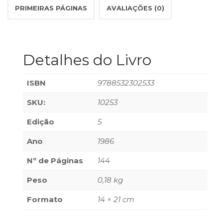
PRIMEIRAS PÁGINAS
AVALIAÇÕES (0)
(33)
Puericultura
(23)
Rádio
(8)
Detalhes do Livro
Relações
Públicas
ISBN
9788532302533
e
Comunicação
SKU:
10253
Empresarial
(31)
Edição
5
Religião,
Ano
1986
Espiritualidade,
Filosofia
Nº de Páginas
144
(63)
Saúde
Peso
0,18 kg
(132)
Sem
Formato
14 × 21 cm
categoria
(0)