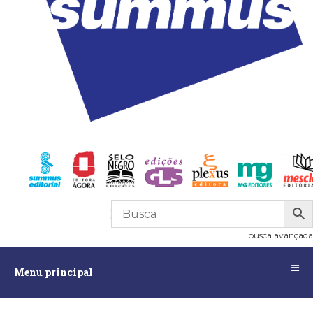
R$
0,00
0
busca avançada
Menu
Menu principal
principal
Assuntos