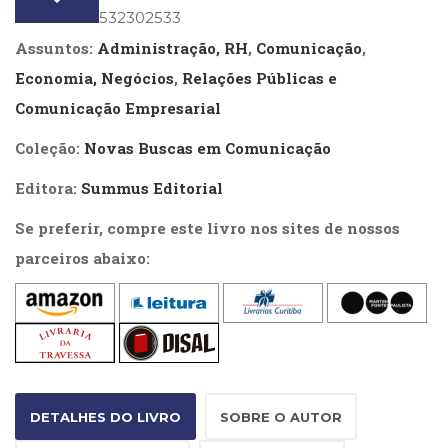
de
Literatura,
ISBN
: 9788532302533
Ficção,
Produção
Assuntos:
Administração, RH
,
Comunicação
,
Ensaios
Capitalista
(69)
Economia, Negócios
,
Relações Públicas e
quantidade
Obras
Comunicação Empresarial
de
referência
Coleção:
Novas Buscas em Comunicação
(48)
PNL
Editora:
Summus Editorial
(Programação
Neurolingüística)
Se preferir, compre este livro nos sites de nossos
(41)
parceiros abaixo:
Psicodrama
(200)
Psicologia,
Psicoterapia
(799)
Publicidade,
Propaganda
DETALHES DO LIVRO
SOBRE O AUTOR
e
Marketing