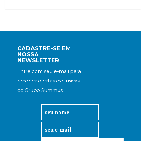
Televisão
(22)
Temas
africanos
(30)
Terapia
Ocupacional
CADASTRE-SE EM
(21)
NOSSA
Treinamento
NEWSLETTER
e
Entre com seu e-mail para
RH
(65)
receber ofertas exclusivas
Turismo
do Grupo Summus!
(1)
Vida
Prática
(32)