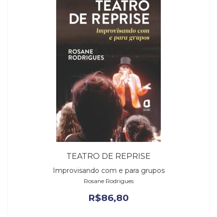
Televisão
(22)
Temas
africanos
(30)
Terapia
Ocupacional
(21)
Treinamento
e
RH
(65)
Turismo
(1)
Vida
TEATRO DE REPRISE
Prática
Improvisando com e para grupos
(32)
Rosane Rodrigues
R$
86,80