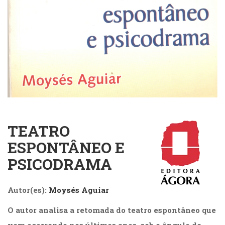
Cinema
(23)
Comportamento
(418)
Comunicação
(232)
Corpo
e
Movimento
(226)
Crescimento
TEATRO
Interior
ESPONTÂNEO E
(222)
Criatividade
PSICODRAMA
(14)
Culinária,
Alimentação
Autor(es):
Moysés Aguiar
(14)
Economia,
O autor analisa a retomada do teatro espontâneo que
Negócios