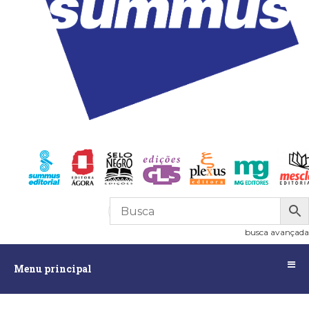
R$
0,00
0
busca avançada
Menu
Menu principal
principal
Assuntos