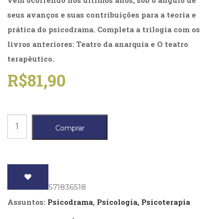
vem ocorrendo nos últimos anos, sob o ângulo de
(31)
seus avanços e suas contribuições para a teoria e
Educação
(278)
prática do psicodrama. Completa a trilogia com os
Educação
livros anteriores: Teatro da anarquia e O teatro
Especial
terapêutico.
(39)
Fisioterapia
R$
81,90
(47)
Fonoaudiologia
(54)
Gestalt-
Teatro
terapia
Comprar
(93)
Espontâneo
Jornalismo
e
(57)
Psicodrama
LGBTQIA+
(66)
quantidade
ISBN
: 9788571836518
Literatura
Erótica
Assuntos:
Psicodrama
,
Psicologia, Psicoterapia
(11)