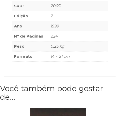
(33)
SKU:
20651
Puericultura
Edição
2
(23)
Rádio
Ano
1999
(8)
Relações
Nº de Páginas
224
Públicas
e
Peso
0,25 kg
Comunicação
Empresarial
Formato
14 × 21 cm
(31)
Religião,
Espiritualidade,
Filosofia
(63)
Você também pode gostar
Saúde
de…
(132)
Sem
categoria
(0)