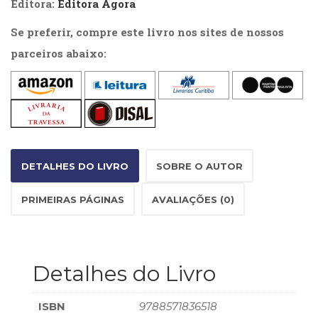
Editora:
Editora Ágora
Literatura,
Ficção,
Se preferir, compre este livro nos sites de nossos
Ensaios
(69)
parceiros abaixo:
Obras
de
referência
(48)
PNL
(Programação
Neurolingüística)
DETALHES DO LIVRO
SOBRE O AUTOR
(41)
Psicodrama
PRIMEIRAS PÁGINAS
AVALIAÇÕES (0)
(200)
Psicologia,
Psicoterapia
(799)
Detalhes do Livro
Publicidade,
Propaganda
e
ISBN
9788571836518
Marketing