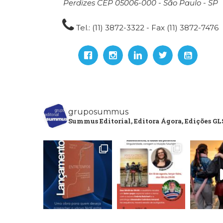
Perdizes CEP 05006-000 - São Paulo - SP
Tel.: (11) 3872-3322 - Fax (11) 3872-7476
gruposummus
Summus Editorial, Editora Ágora, Edições GLS