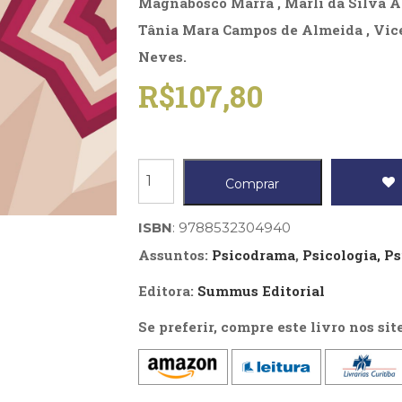
Magnabosco Marra , Marli da Silva A
Tânia Mara Campos de Almeida , Vice
Neves.
R$
107,80
Transmissão
Comprar
geracional
em
ISBN
: 9788532304940
diferentes
Assuntos:
Psicodrama
,
Psicologia, P
contextos,
Editora:
Summus Editorial
A
Se preferir, compre este livro nos sit
quantidade