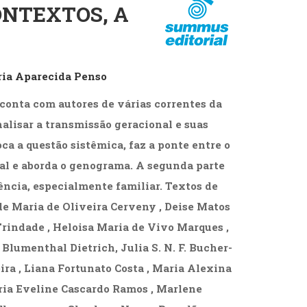
ONTEXTOS, A
cias Sociais (102)
unicação (232)
tividade (14)
cação (278)
oaudiologia (54)
ia Aparecida Penso
TQIA+ (66)
s de referência (48)
 conta com autores de várias correntes da
ologia, Psicoterapia (799)
nalisar a transmissão geracional e suas
o (8)
ca a questão sistêmica, faz a ponte entre o
e (132)
al e aborda o genograma. A segunda parte
s africanos (30)
ência, especialmente familiar. Textos de
smo (1)
de Maria de Oliveira Cerveny , Deise Matos
rindade , Heloisa Maria de Vivo Marques ,
 Blumenthal Dietrich, Julia S. N. F. Bucher-
ra , Liana Fortunato Costa , Maria Alexina
aria Eveline Cascardo Ramos , Marlene