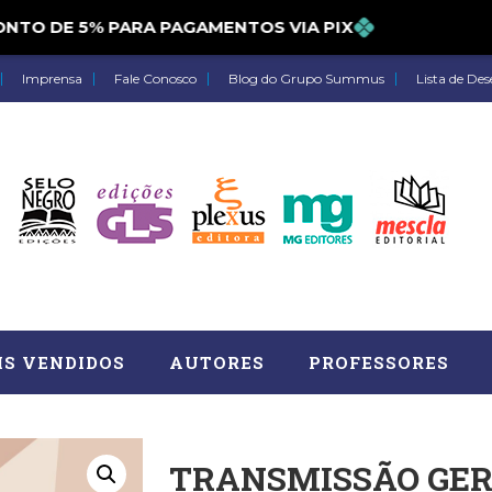
TO DE 5% PARA PAGAMENTOS VIA PIX
Imprensa
Fale Conosco
Blog do Grupo Summus
Lista de Des
IS VENDIDOS
AUTORES
PROFESSORES
TRANSMISSÃO GE
Astrologia (27)
Atua