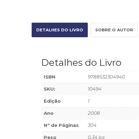
DETALHES DO LIVRO
SOBRE O AUTOR
Detalhes do Livro
ISBN
9788532304940
SKU:
10494
Edição
1
Ano
2008
Nº de Páginas
304
Peso
0,34 kg