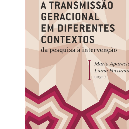
Autoajuda (95)
Cinema (23)
Corpo e Movimento (226)
Culinária, Alimentação (14)
Educação Especial (39)
Gestalt-terapia (93)
Literatura Erótica (11)
PNL (Programação Neurolingüística) (41)
Publicidade, Propaganda e Marketing (33)
Relações Públicas e Comunicação Empresar
(31)
Sem categoria (0)
Terapia Ocupacional (21)
Vida Prática (32)