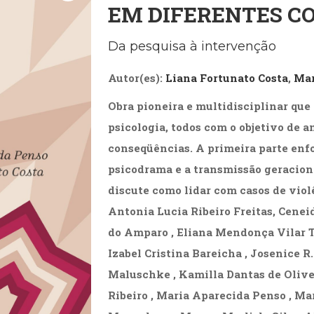
EM DIFERENTES C
Biografias, Depoimentos, Vivências (104)
Ciên
Comportamento (418)
Com
Crescimento Interior (222)
Cria
Da pesquisa à intervenção
Economia, Negócios (31)
Edu
Fisioterapia (47)
Fon
Autor(es):
Liana Fortunato Costa
,
Mar
Jornalismo (57)
LGB
Literatura, Ficção, Ensaios (69)
Obra
Obra pioneira e multidisciplinar que
Psicodrama (200)
Psic
psicologia, todos com o objetivo de a
Puericultura (23)
Rádi
conseqüências. A primeira parte enfo
ial
Religião, Espiritualidade, Filosofia (63)
Saúd
psicodrama e a transmissão geracion
Televisão (22)
Tema
discute como lidar com casos de viol
Treinamento e RH (65)
Turi
Antonia Lucia Ribeiro Freitas, Cenei
do Amparo , Eliana Mendonça Vilar T
Izabel Cristina Bareicha , Josenice R.
Maluschke , Kamilla Dantas de Olivei
Ribeiro , Maria Aparecida Penso , M