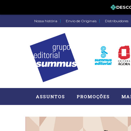
DESCON
Nossa história
Envio de Originais
Distribuidores
ASSUNTOS
PROMOÇÕES
MA
Administração, RH (77)