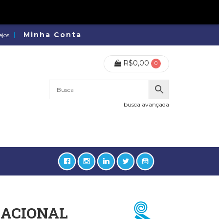
Minha Conta
ejos
R$
0,00
0
busca avançada
RACIONAL
lidades, Política, Direitos Humanos (133)