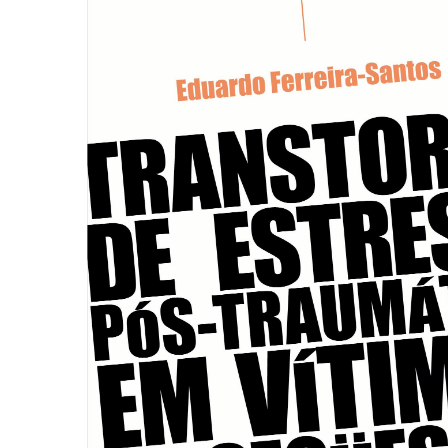
Autoajuda (95)
Cinema (23)
Corpo e Movimento (226)
Culinária, Alimentação (14)
Educação Especial (39)
Gestalt-terapia (93)
Literatura Erótica (11)
PNL (Programação Neurolingüística) (41)
Publicidade, Propaganda e Marketing (33)
Relações Públicas e Comunicação Empresar
(31)
Sem categoria (0)
Terapia Ocupacional (21)
Vida Prática (32)