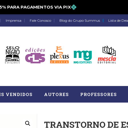
 PARA PAGAMENTOS VIA PIX
Imprensa
Fale Conosco
Blog do Grupo Summus
Lista de Des
IS VENDIDOS
AUTORES
PROFESSORES
TRANSTORNO DE E
Astrologia (27)
Atua