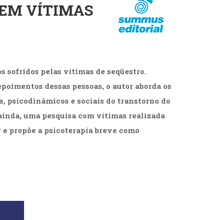
EM VÍTIMAS
cias Sociais (102)
unicação (232)
tividade (14)
cação (278)
oaudiologia (54)
TQIA+ (66)
s sofridos pelas vítimas de seqüestro.
s de referência (48)
ologia, Psicoterapia (799)
oimentos dessas pessoas, o autor aborda os
o (8)
s, psicodinâmicos e sociais do transtorno do
e (132)
 ainda, uma pesquisa com vítimas realizada
s africanos (30)
e propõe a psicoterapia breve como
smo (1)