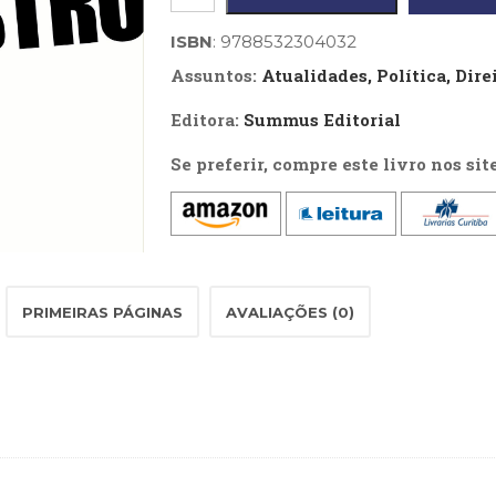
de
estresse
ISBN
: 9788532304032
pós-
Assuntos:
Atualidades, Política, Dir
traumático
Editora:
Summus Editorial
em
Se preferir, compre este livro nos sit
vítimas
de
sequestro
quantidade
PRIMEIRAS PÁGINAS
AVALIAÇÕES (0)