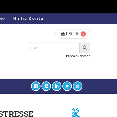
Minha Conta
ejos
R$
0,00
0
busca avançada
STRESSE
lidades, Política, Direitos Humanos (133)