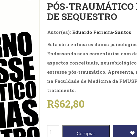
PÓS-TRAUMÁTICO 
Biografias, Depoimentos, Vivências (104)
Ciên
Comportamento (418)
Com
DE SEQUESTRO
Crescimento Interior (222)
Cria
Economia, Negócios (31)
Edu
Fisioterapia (47)
Fon
Autor(es):
Eduardo Ferreira-Santos
Jornalismo (57)
LGB
Esta obra enfoca os danos psicológico
Literatura, Ficção, Ensaios (69)
Obra
Psicodrama (200)
Psic
Endossando seus comentários com dep
Puericultura (23)
Rádi
aspectos conceituais, neurobiológico
ial
Religião, Espiritualidade, Filosofia (63)
Saúd
estresse pós-traumático. Apresenta,
Televisão (22)
Tema
na Faculdade de Medicina da FMUSP 
Treinamento e RH (65)
Turi
tratamento.
R$
62,80
Transtorno
Comprar