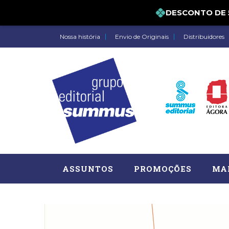
DESCONTO DE 5%
Nossa história
Envio de Originais
Distribuidores
ASSUNTOS
PROMOÇÕES
MA
Administração, RH (77)