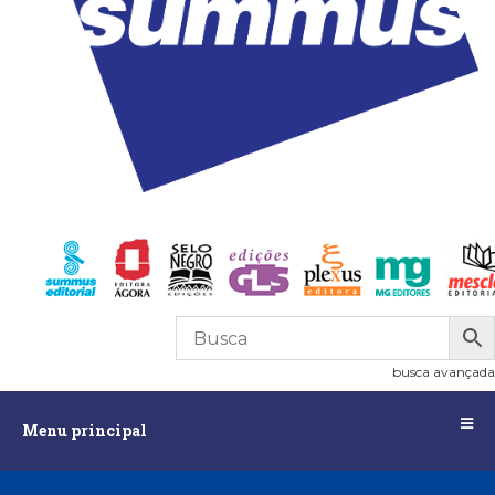
0
R$
0,00
busca avançada
Menu
Menu principal
principal
Assuntos