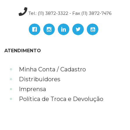
Televisão
(22)
Tel.: (11) 3872-3322 - Fax (11) 3872-7476
Temas
africanos
(30)
Terapia
Ocupacional
(21)
ATENDIMENTO
Treinamento
e
RH
Minha Conta / Cadastro
(65)
Distribuidores
Turismo
(1)
Imprensa
Vida
Política de Troca e Devolução
Prática
(32)