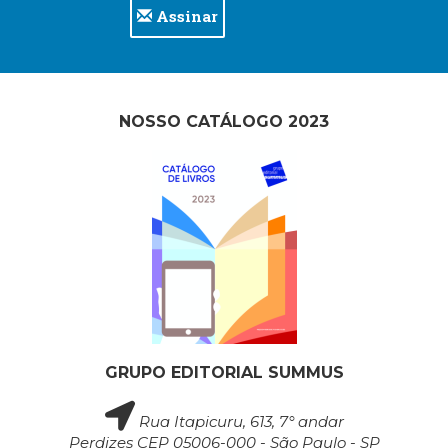
Assinar
(33)
Puericultura
(23)
Rádio
(8)
NOSSO CATÁLOGO 2023
Relações
Públicas
e
Comunicação
Empresarial
(31)
Religião,
Espiritualidade,
Filosofia
(63)
Saúde
(132)
GRUPO EDITORIAL SUMMUS
Sem
categoria
Rua Itapicuru, 613, 7° andar
(0)
Perdizes CEP 05006-000 - São Paulo - SP