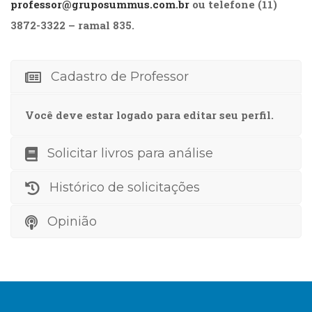
professor@gruposummus.com.br
ou telefone (11)
(31)
Educação
3872-3322 – ramal 835.
(278)
Educação
Especial
Cadastro de Professor
(39)
Fisioterapia
Você deve estar logado para editar seu perfil.
(47)
Fonoaudiologia
(54)
Solicitar livros para análise
Gestalt-
terapia
Histórico de solicitações
(93)
Jornalismo
Opinião
(57)
LGBTQIA+
(66)
Literatura
Erótica
(11)