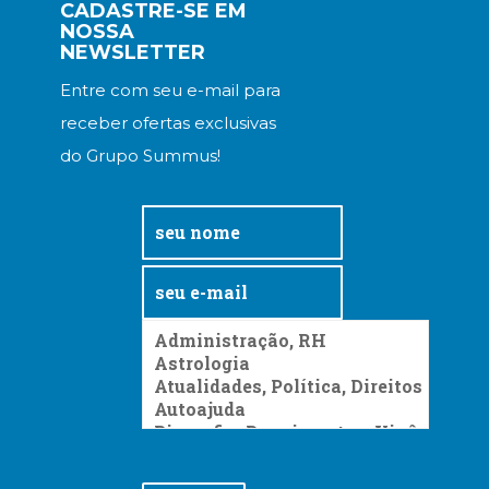
Literatura,
CADASTRE-SE EM
NOSSA
Ficção,
NEWSLETTER
Ensaios
(69)
Entre com seu e-mail para
Obras
receber ofertas exclusivas
de
referência
do Grupo Summus!
(48)
PNL
(Programação
Neurolingüística)
(41)
Psicodrama
(200)
Psicologia,
Psicoterapia
(799)
Publicidade,
Propaganda
e
Marketing