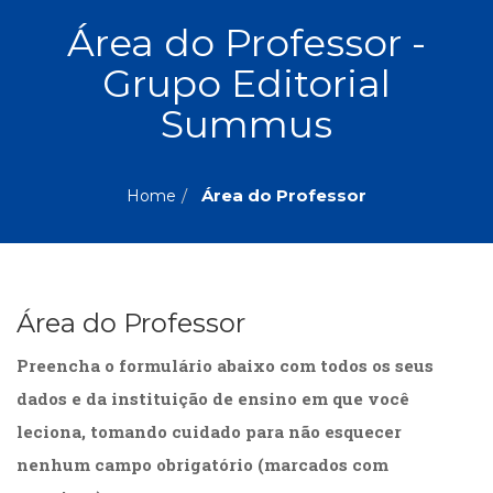
ASSUNTOS
Área do Professor -
Administração,
Grupo Editorial
PROMOÇÕES
RH
(77)
Summus
Astrologia
MAIS
(27)
Atualidades,
Área do Professor
Home
Política,
VENDIDOS
Direitos
Humanos
AUTORES
(133)
Autoajuda
Área do Professor
(95)
PROFESSORES
Biografias,
Preencha o formulário abaixo com todos os seus
Depoimentos,
Vivências
dados e da instituição de ensino em que você
(104)
leciona, tomando cuidado para não esquecer
Ciências
nenhum campo obrigatório (marcados com
Sociais
(102)