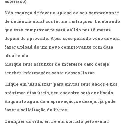
asterisco).
Cinema
(23)
Não esqueça de fazer o upload do seu comprovante
Comportamento
de docência atual conforme instruções. Lembrando
(418)
que esse comprovante será válido por 18 meses,
Comunicação
(232)
depois de aprovado. Após esse período você deverá
Corpo
fazer upload de um novo comprovante com data
e
atualizada.
Movimento
(226)
Marque seus assuntos de interesse caso deseje
Crescimento
receber informações sobre nossos livros.
Interior
(222)
Clique em “Atualizar” para enviar seus dados e nos
Criatividade
próximos dias úteis, seu cadastro será analisado.
(14)
Culinária,
Enquanto aguarda a aprovação, se desejar, já pode
Alimentação
fazer a solicitação de livros.
(14)
Economia,
Qualquer dúvida, entre em contato pelo e-mail
Negócios