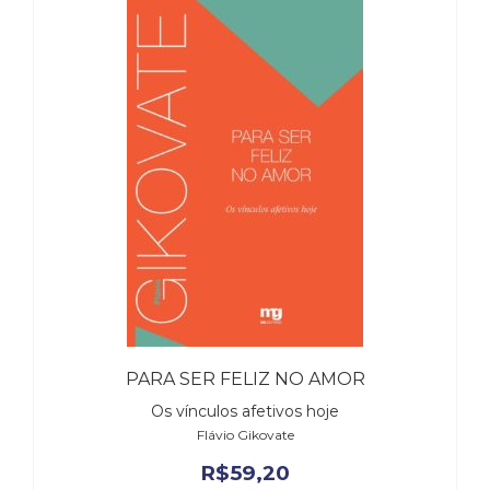
(31)
Educação
(278)
Educação
Especial
(39)
Fisioterapia
(47)
Fonoaudiologia
(54)
Gestalt-
terapia
(93)
Jornalismo
(57)
LGBTQIA+
PARA SER FELIZ NO AMOR
(66)
Os vínculos afetivos hoje
Literatura
Flávio Gikovate
Erótica
R$
59,20
(11)