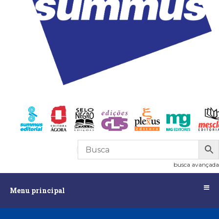
R$
0,00
0
busca avançada
Menu
Menu principal
principal
Assuntos