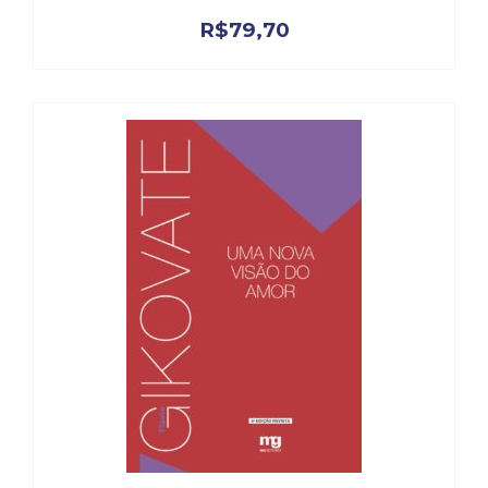
(33)
R$
79,70
Puericultura
(23)
Rádio
(8)
Relações
Públicas
e
Comunicação
Empresarial
(31)
Religião,
Espiritualidade,
Filosofia
(63)
Saúde
(132)
Sem
categoria
(0)