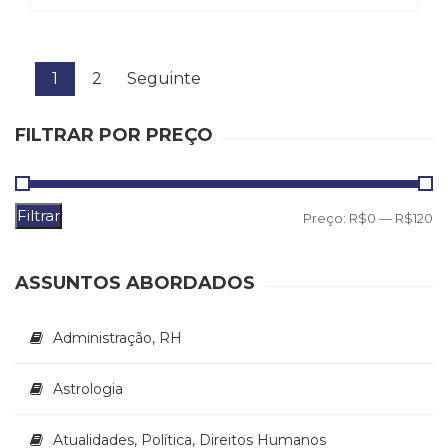
1
2
Seguinte
FILTRAR POR PREÇO
Filtrar
P
P
Preço:
R$0
—
R$120
m
m
ASSUNTOS ABORDADOS
Administração, RH
Astrologia
Atualidades, Política, Direitos Humanos