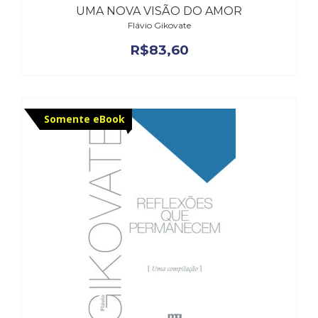
Televisão
UMA NOVA VISÃO DO AMOR
(22)
Flávio Gikovate
Temas
R$
83,60
africanos
(30)
Terapia
Ocupacional
(21)
Somente eBook
Treinamento
e
RH
(65)
Turismo
(1)
Vida
Prática
(32)