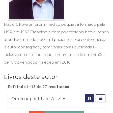
Cinema
(23)
Comportamento
(418)
Flávio Gikovate foi um médico psiquiatra formado pela
Comunicação
USP em 1966. Trabalhava com psicoterapia breve, tendo
(232)
Corpo
atendido mais de nove mil pacientes. Foi conferencista
e
e autor consagrado, com várias obras publicadas –
Movimento
inclusive no exterior –, que somam mais de um milhão
(226)
Crescimento
de livros vendidos. Faleceu em 2016.
Interior
(222)
Livros deste autor
Criatividade
(14)
Exibindo 1–18 de 27 resultados
Culinária,
Alimentação
(14)
Economia,
Negócios