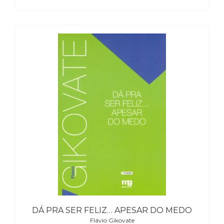
Literatura,
Ficção,
Ensaios
(69)
Obras
de
referência
(48)
PNL
(Programação
Neurolingüística)
(41)
Psicodrama
(200)
Psicologia,
Psicoterapia
(799)
Publicidade,
Propaganda
DÁ PRA SER FELIZ… APESAR DO MEDO
e
Flávio Gikovate
Marketing