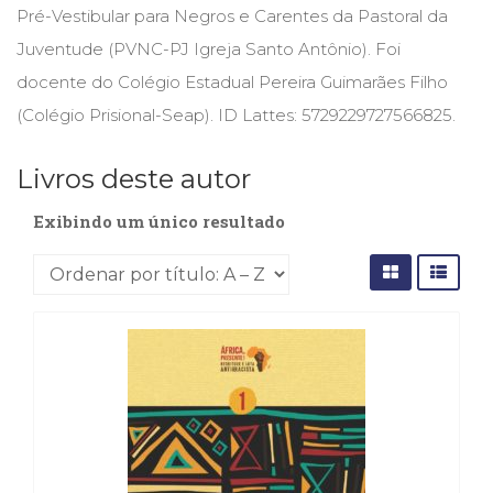
(31)
Pré-Vestibular para Negros e Carentes da Pastoral da
Educação
Juventude (PVNC-PJ Igreja Santo Antônio). Foi
(278)
docente do Colégio Estadual Pereira Guimarães Filho
Educação
Especial
(Colégio Prisional-Seap). ID Lattes: 5729229727566825.
(39)
Fisioterapia
Livros deste autor
(47)
Fonoaudiologia
Exibindo um único resultado
(54)
Gestalt-
terapia
(93)
Jornalismo
(57)
LGBTQIA+
(66)
Literatura
Erótica
(11)