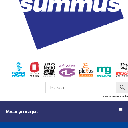
R$
0,00
0
busca avançada
Menu
Menu principal
principal
Assuntos