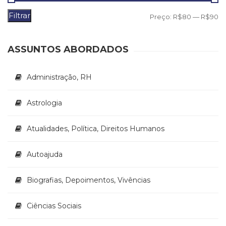
(33)
Filtrar
P
P
Preço:
R$80
—
R$90
Puericultura
(23)
m
m
Rádio
ASSUNTOS ABORDADOS
(8)
Relações
Públicas
Administração, RH
e
Comunicação
Astrologia
Empresarial
(31)
Atualidades, Política, Direitos Humanos
Religião,
Espiritualidade,
Filosofia
Autoajuda
(63)
Saúde
Biografias, Depoimentos, Vivências
(132)
Sem
Ciências Sociais
categoria
(0)