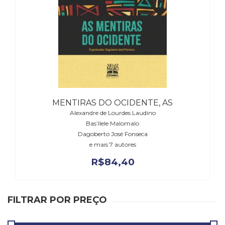
Literatura,
Ficção,
Ensaios
(69)
Obras
de
referência
(48)
PNL
(Programação
MENTIRAS DO OCIDENTE, AS
Neurolingüística)
Alexandre de Lourdes Laudino
(41)
Bas’Ilele Malomalo
Dagoberto José Fonseca
Psicodrama
e mais 7 autores
(200)
Psicologia,
R$
84,40
Psicoterapia
(799)
Publicidade,
FILTRAR POR PREÇO
Propaganda
e
Marketing