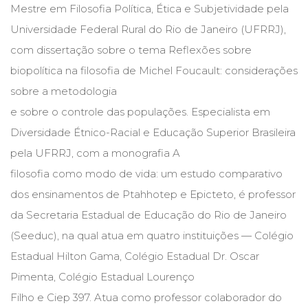
Mestre em Filosofia Política, Ética e Subjetividade pela
Cinema
Universidade Federal Rural do Rio de Janeiro (UFRRJ),
(23)
Comportamento
com dissertação sobre o tema Reflexões sobre
(418)
biopolítica na filosofia de Michel Foucault: considerações
Comunicação
(232)
sobre a metodologia
Corpo
e sobre o controle das populações. Especialista em
e
Diversidade Étnico-Racial e Educação Superior Brasileira
Movimento
(226)
pela UFRRJ, com a monografia A
Crescimento
filosofia como modo de vida: um estudo comparativo
Interior
dos ensinamentos de Ptahhotep e Epicteto, é professor
(222)
Criatividade
da Secretaria Estadual de Educação do Rio de Janeiro
(14)
(Seeduc), na qual atua em quatro instituições — Colégio
Culinária,
Estadual Hilton Gama, Colégio Estadual Dr. Oscar
Alimentação
(14)
Pimenta, Colégio Estadual Lourenço
Economia,
Filho e Ciep 397. Atua como professor colaborador do
Negócios