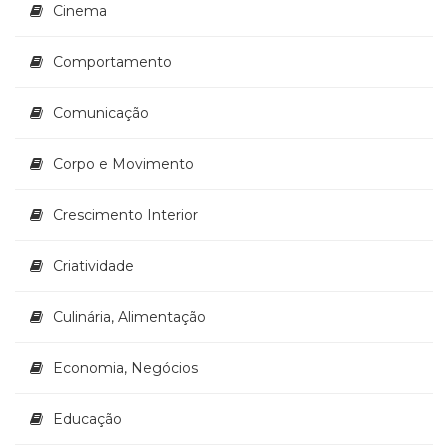
Cinema
Televisão
(22)
Temas
Comportamento
africanos
(30)
Comunicação
Terapia
Ocupacional
Corpo e Movimento
(21)
Treinamento
e
Crescimento Interior
RH
(65)
Criatividade
Turismo
(1)
Culinária, Alimentação
Vida
Prática
(32)
Economia, Negócios
Educação