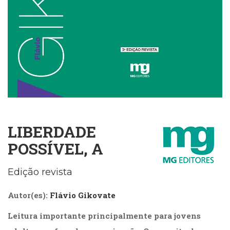
Cinema
(23)
Comportamento
(418)
Comunicação
(232)
Corpo
e
Movimento
(226)
Crescimento
LIBERDADE
Interior
POSSÍVEL, A
(222)
Criatividade
(14)
Edição revista
Culinária,
Alimentação
Autor(es):
Flávio Gikovate
(14)
Economia,
Leitura importante principalmente para jovens
Negócios