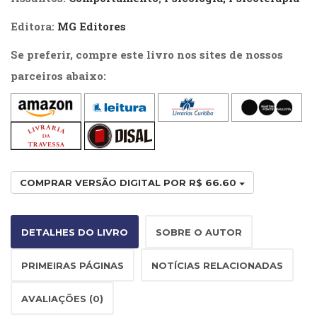
Literatura,
Ficção,
Editora:
MG Editores
Ensaios
(69)
Se preferir, compre este livro nos sites de nossos
Obras
parceiros abaixo:
de
referência
(48)
PNL
(Programação
Neurolingüística)
(41)
COMPRAR VERSÃO DIGITAL POR R$ 66.60
Psicodrama
(200)
Psicologia,
DETALHES DO LIVRO
SOBRE O AUTOR
Psicoterapia
(799)
PRIMEIRAS PÁGINAS
NOTÍCIAS RELACIONADAS
Publicidade,
Propaganda
AVALIAÇÕES (0)
e
Marketing