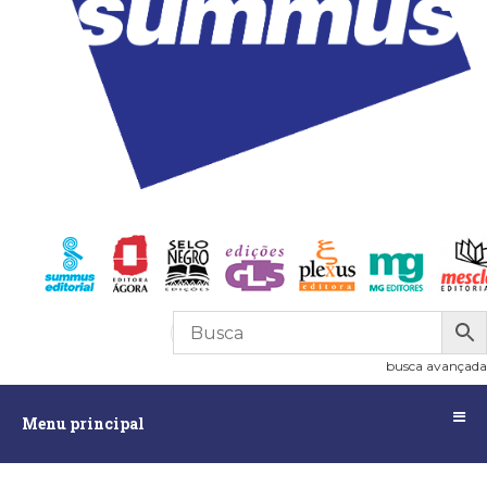
R$
0,00
0
busca avançada
Menu
Menu principal
principal
Assuntos