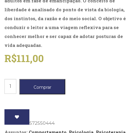
adultos em fase de emancipação. O conceito de
(31)
liberdade é analisado do ponto de vista da biologia,
Educação
(278)
dos instintos, da razão e do meio social. O objetivo é
Educação
conduzir o leitor a uma viagem reflexiva para se
Especial
conhecer melhor e ser capaz de adotar posturas de
(39)
Fisioterapia
vida adequadas.
(47)
R$
111,00
Fonoaudiologia
(54)
Gestalt-
terapia
(93)
Liberdade
Comprar
Jornalismo
possível,
(57)
A
LGBTQIA+
(66)
quantidade
Literatura
Erótica
ISBN
: 9788572550444
(11)
Assuntos:
Comportamento
,
Psicologia, Psicoterapia