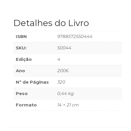
(33)
Puericultura
(23)
Detalhes do Livro
Rádio
(8)
ISBN
9788572550444
Relações
Públicas
SKU:
50044
e
Comunicação
Edição
4
Empresarial
(31)
Ano
2006
Religião,
Nº de Páginas
320
Espiritualidade,
Filosofia
Peso
0,44 kg
(63)
Saúde
Formato
14 × 21 cm
(132)
Sem
categoria
(0)