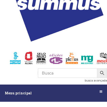
R$
0,00
0
busca avançada
Menu
Menu principal
principal
Assuntos