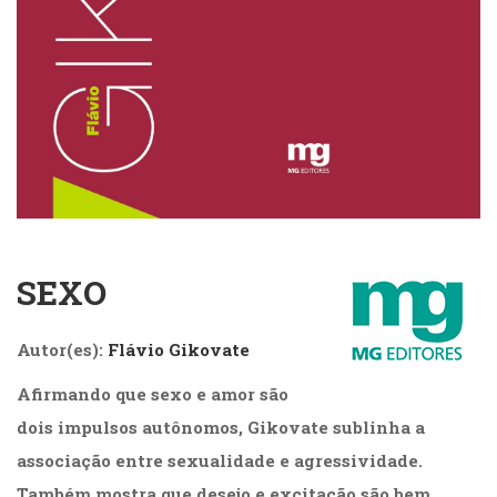
Cinema
(23)
Comportamento
(418)
Comunicação
(232)
Corpo
e
Movimento
(226)
Crescimento
SEXO
Interior
(222)
Criatividade
Autor(es):
Flávio Gikovate
(14)
Culinária,
Afirmando que sexo e amor são
Alimentação
dois impulsos autônomos, Gikovate sublinha a
(14)
associação entre sexualidade e agressividade.
Economia,
Negócios
Também mostra que desejo e excitação são bem