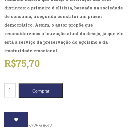
(31)
distintos: o primeiro é elitista, baseado na sociedade
Educação
de consumo; a segunda constitui um prazer
(278)
Educação
democrático. Assim, o autor propõe que
Especial
reconsideremos a louvação atual do desejo, já que ele
(39)
Fisioterapia
está a serviço da preservação do egoísmo e da
(47)
imaturidade emocional.
Fonoaudiologia
R$
75,70
(54)
Gestalt-
terapia
(93)
Jornalismo
Sexo
Comprar
(57)
quantidade
LGBTQIA+
(66)
Literatura
Erótica
(11)
ISBN
: 9788572550642