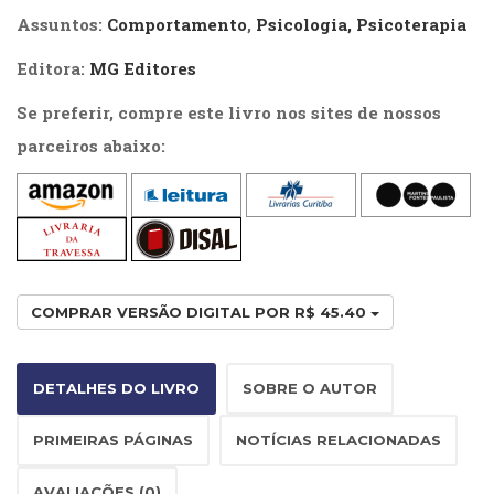
Literatura,
Assuntos:
Comportamento
,
Psicologia, Psicoterapia
Ficção,
Ensaios
Editora:
MG Editores
(69)
Obras
Se preferir, compre este livro nos sites de nossos
de
parceiros abaixo:
referência
(48)
PNL
(Programação
Neurolingüística)
(41)
Psicodrama
COMPRAR VERSÃO DIGITAL POR R$ 45.40
(200)
Psicologia,
Psicoterapia
DETALHES DO LIVRO
SOBRE O AUTOR
(799)
Publicidade,
PRIMEIRAS PÁGINAS
NOTÍCIAS RELACIONADAS
Propaganda
e
Marketing
AVALIAÇÕES (0)