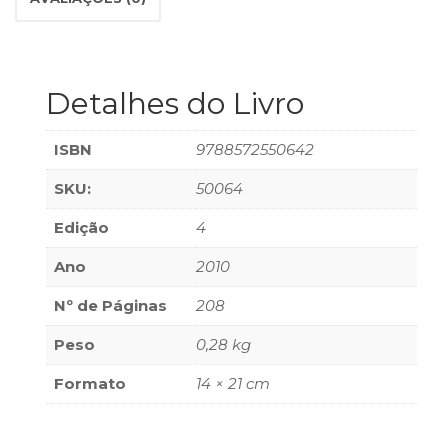
(33)
Puericultura
(23)
Rádio
Detalhes do Livro
(8)
Relações
ISBN
9788572550642
Públicas
e
SKU:
50064
Comunicação
Empresarial
Edição
4
(31)
Religião,
Ano
2010
Espiritualidade,
Nº de Páginas
208
Filosofia
(63)
Peso
0,28 kg
Saúde
(132)
Formato
14 × 21 cm
Sem
categoria
(0)