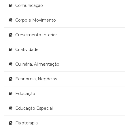
Comunicação
(33)
Puericultura
(23)
Corpo e Movimento
Rádio
(8)
Crescimento Interior
Relações
Públicas
Criatividade
e
Comunicação
Empresarial
Culinária, Alimentação
(31)
Religião,
Economia, Negócios
Espiritualidade,
Filosofia
Educação
(63)
Saúde
(132)
Educação Especial
Sem
categoria
Fisioterapia
(0)