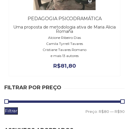
(31)
Educação
(278)
PEDAGOGIA PSICODRAMÁTICA
Educação
Uma proposta de metodologia ativa de Maria Alicia
Especial
Romaña
(39)
Alcione Ribeiro Dias
Fisioterapia
Camila Tyrrell Tavares
(47)
Cristiane Tavares Romano
Fonoaudiologia
e mais 13 autores
(54)
R$
81,80
Gestalt-
terapia
(93)
Jornalismo
FILTRAR POR PREÇO
(57)
LGBTQIA+
(66)
Filtrar
P
P
Literatura
Preço:
R$80
—
R$90
Erótica
m
m
(11)