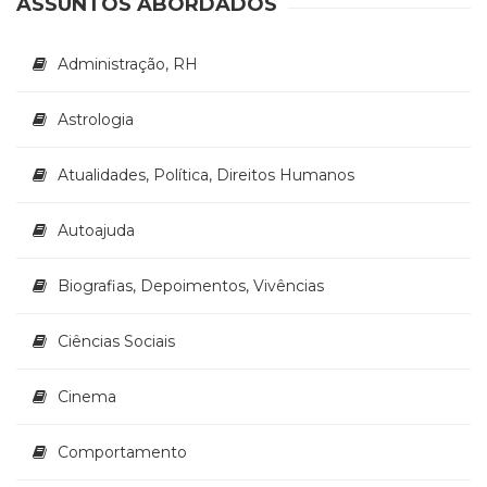
ASSUNTOS ABORDADOS
Literatura,
Ficção,
Ensaios
Administração, RH
(69)
Obras
Astrologia
de
referência
(48)
Atualidades, Política, Direitos Humanos
PNL
(Programação
Autoajuda
Neurolingüística)
(41)
Biografias, Depoimentos, Vivências
Psicodrama
(200)
Psicologia,
Ciências Sociais
Psicoterapia
(799)
Cinema
Publicidade,
Propaganda
Comportamento
e
Marketing