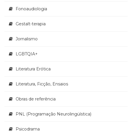
Televisão
Fonoaudiologia
(22)
Temas
africanos
Gestalt-terapia
(30)
Terapia
Jornalismo
Ocupacional
(21)
LGBTQIA+
Treinamento
e
RH
Literatura Erótica
(65)
Turismo
Literatura, Ficção, Ensaios
(1)
Vida
Obras de referência
Prática
(32)
PNL (Programação Neurolingüística)
Psicodrama