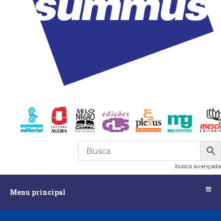
R$
0,00
0
busca avançada
Menu
Menu principal
principal
Assuntos