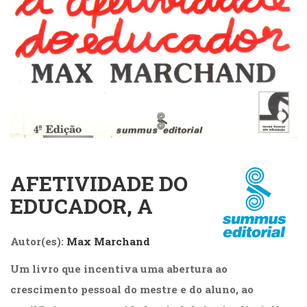
Cinema
(23)
Comportamento
(417)
Comunicação
(232)
Corpo
e
Movimento
(225)
Crescimento
AFETIVIDADE DO
Interior
(222)
EDUCADOR, A
Criatividade
(14)
Culinária,
Autor(es):
Max Marchand
Alimentação
Um livro que incentiva uma abertura ao
(14)
Economia,
crescimento pessoal do mestre e do aluno, ao
Negócios