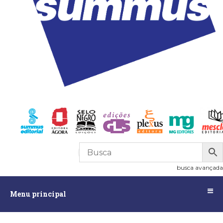
R$
0,00
0
busca avançada
Menu
Menu principal
principal
Assuntos