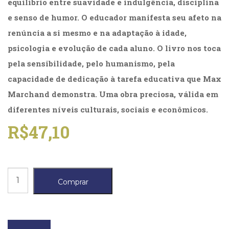
equilíbrio entre suavidade e indulgência, disciplina
(31)
e senso de humor. O educador manifesta seu afeto na
Educação
(278)
renúncia a si mesmo e na adaptação à idade,
Educação
psicologia e evolução de cada aluno. O livro nos toca
Especial
(39)
pela sensibilidade, pelo humanismo, pela
Fisioterapia
capacidade de dedicação à tarefa educativa que Max
(47)
Marchand demonstra. Uma obra preciosa, válida em
Fonoaudiologia
(54)
diferentes níveis culturais, sociais e econômicos.
Gestalt-
R$
47,10
terapia
(92)
Jornalismo
(57)
Afetividade
LGBTQIA+
Comprar
(66)
do
Literatura
Educador,
Erótica
(11)
A