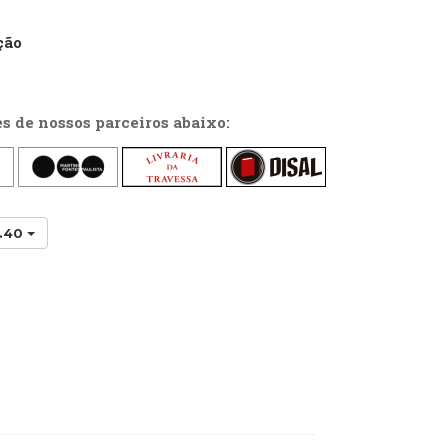
ção
es de nossos parceiros abaixo:
9.40