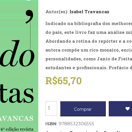
Biografias, Depoimentos, Vivências (104)
Ciên
Comportamento (418)
Com
Autor(es):
Isabel Travancas
Crescimento Interior (222)
Cria
Indicado na bibliografia dos melhor
Economia, Negócios (31)
Edu
Fisioterapia (47)
Fon
do país, este livro faz uma análise mi
Jornalismo (57)
LGB
Abordando a rotina do repórter e a co
Literatura, Ficção, Ensaios (69)
Obra
Psicodrama (200)
Psic
autora compõe um rico mosaico, enr
Puericultura (23)
Rádi
personalidades, como Janio de Freit
ial
Religião, Espiritualidade, Filosofia (63)
Saúd
estudantes e profissionais. Prefácio 
Televisão (22)
Tema
R$
65,70
Treinamento e RH (65)
Turi
Mundo
Comprar
dos
jornalistas,
ISBN
: 9788532306555
O