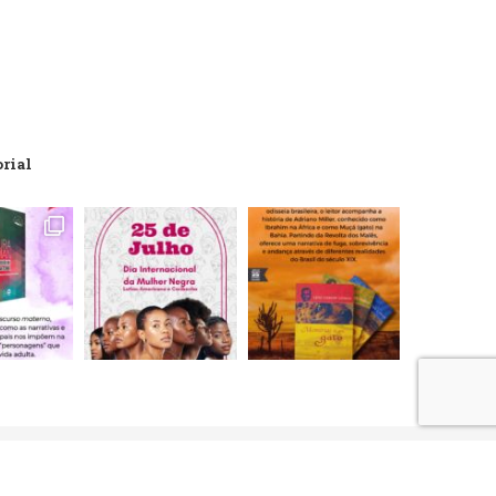
orial
artões de crédito, débito, boleto bancário e débito em conta.