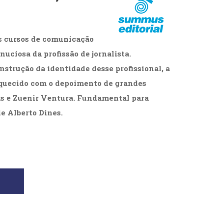
cias Sociais (102)
unicação (232)
tividade (14)
es cursos de comunicação
cação (278)
oaudiologia (54)
nuciosa da profissão de jornalista.
TQIA+ (66)
nstrução da identidade desse profissional, a
s de referência (48)
ologia, Psicoterapia (799)
iquecido com o depoimento de grandes
o (8)
as e Zuenir Ventura. Fundamental para
e (132)
de Alberto Dines.
s africanos (30)
smo (1)