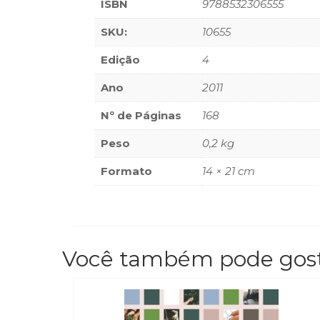
ISBN
9788532306555
SKU:
10655
Edição
4
Ano
2011
Nº de Páginas
168
Peso
0,2 kg
Formato
14 × 21 cm
Você também pode gos