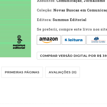
Assuntos:
Comunicação
,
Jornalismo
quantidade
Coleção:
Novas Buscas em Comunica
Editora:
Summus Editorial
Se preferir, compre este livro nos sit
COMPRAR VERSÃO DIGITAL POR R$ 3
PRIMEIRAS PÁGINAS
AVALIAÇÕES (0)