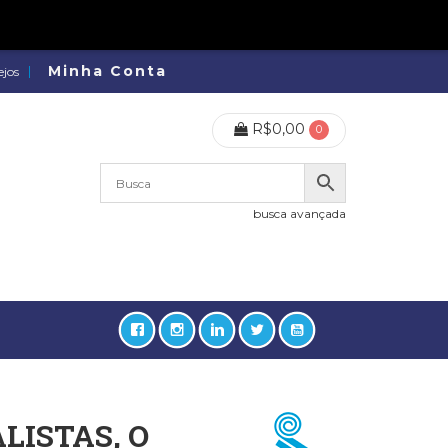
Minha Conta
ejos
R$
0,00
0
busca avançada
LISTAS, O
lidades, Política, Direitos Humanos (133)