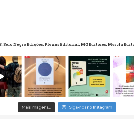
, Selo Negro Edições, Plexus Editorial, MG Editores, Mescla Edit
Mais imagens...
Siga-nos no Instagram
erved.
Aceitamos c