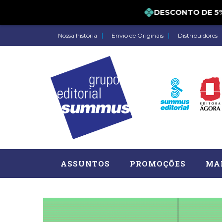
DESCONTO DE 5% 
Nossa história
Envio de Originais
Distribuidores
ASSUNTOS
PROMOÇÕES
MA
Administração, RH (77)