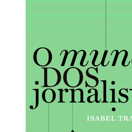
Autoajuda (95)
Cinema (23)
Corpo e Movimento (226)
Culinária, Alimentação (14)
Educação Especial (39)
Gestalt-terapia (93)
Literatura Erótica (11)
PNL (Programação Neurolingüística) (41)
Publicidade, Propaganda e Marketing (33)
Relações Públicas e Comunicação Empresar
(31)
Sem categoria (0)
Terapia Ocupacional (21)
Vida Prática (32)