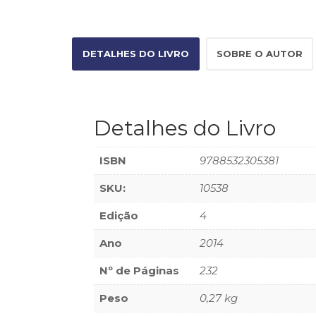
DETALHES DO LIVRO
SOBRE O AUTOR
Detalhes do Livro
ISBN
9788532305381
SKU:
10538
Edição
4
Ano
2014
Nº de Páginas
232
Peso
0,27 kg