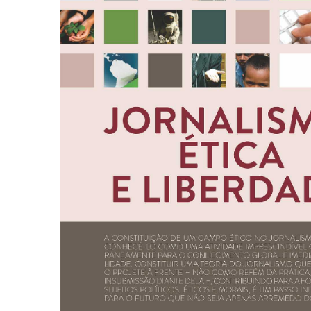
Autoajuda (95)
Cinema (23)
Corpo e Movimento (226)
Culinária, Alimentação (14)
Educação Especial (39)
Gestalt-terapia (93)
Literatura Erótica (11)
PNL (Programação Neurolingüística) (41)
Publicidade, Propaganda e Marketing (33)
Relações Públicas e Comunicação Empresar
(31)
Sem categoria (0)
Terapia Ocupacional (21)
Vida Prática (32)