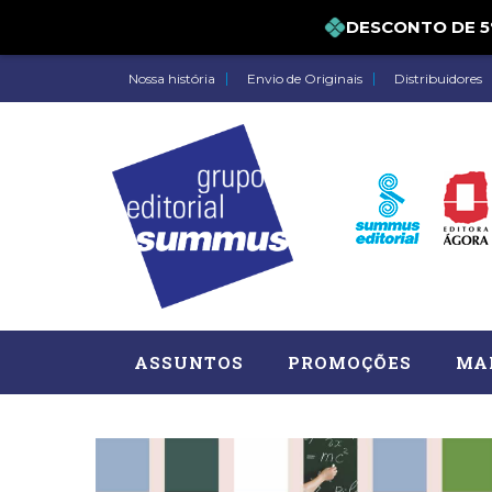
DESCONTO DE 5% 
Nossa história
Envio de Originais
Distribuidores
ASSUNTOS
PROMOÇÕES
MA
Administração, RH (77)