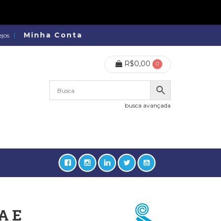
Minha Conta
ejos
R$
0,00
0
busca avançada
A E
lidades, Política, Direitos Humanos (133)