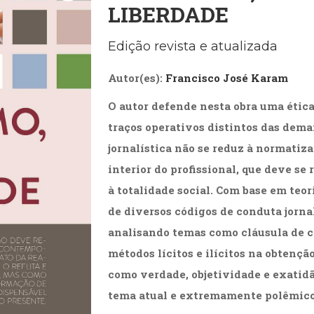
LIBERDADE
Biografias, Depoimentos, Vivências (104)
Ciên
Comportamento (418)
Com
Crescimento Interior (222)
Cria
Edição revista e atualizada
Economia, Negócios (31)
Edu
Fisioterapia (47)
Fon
Autor(es):
Francisco José Karam
Jornalismo (57)
LGB
Literatura, Ficção, Ensaios (69)
Obra
O autor defende nesta obra uma ética 
Psicodrama (200)
Psic
traços operativos distintos das demai
Puericultura (23)
Rádi
jornalística não se reduz à normatiza
ial
Religião, Espiritualidade, Filosofia (63)
Saúd
interior do profissional, que deve se 
Televisão (22)
Tema
à totalidade social. Com base em teori
Treinamento e RH (65)
Turi
de diversos códigos de conduta jornal
analisando temas como cláusula de co
métodos lícitos e ilícitos na obtenç
como verdade, objetividade e exatid
tema atual e extremamente polêmico