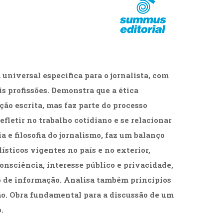
cias Sociais (102)
unicação (232)
tividade (14)
cação (278)
oaudiologia (54)
TQIA+ (66)
s de referência (48)
universal específica para o jornalista, com
ologia, Psicoterapia (799)
s profissões. Demonstra que a ética
o (8)
ção escrita, mas faz parte do processo
e (132)
refletir no trabalho cotidiano e se relacionar
s africanos (30)
a e filosofia do jornalismo, faz um balanço
smo (1)
ísticos vigentes no país e no exterior,
nsciência, interesse público e privacidade,
ão de informação. Analisa também princípios
ão. Obra fundamental para a discussão de um
.