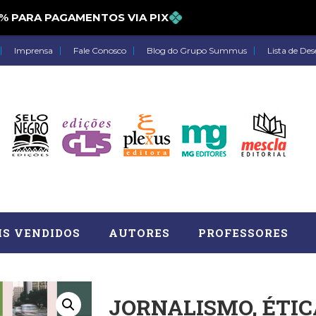
PARA PAGAMENTOS VIA PIX
Imprensa
Fale Conosco
Blog do Grupo Summus
Lista de Des
IS VENDIDOS
AUTORES
PROFESSORES
JORNALISMO, ÉTIC
Astrologia (27)
Atua