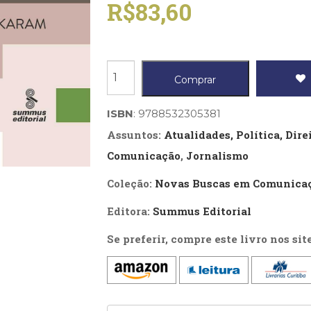
R$
83,60
Jornalismo,
Comprar
ética
e
ISBN
: 9788532305381
liberdade
Assuntos:
Atualidades, Política, Dir
quantidade
Comunicação
,
Jornalismo
Coleção:
Novas Buscas em Comunica
Editora:
Summus Editorial
Se preferir, compre este livro nos sit