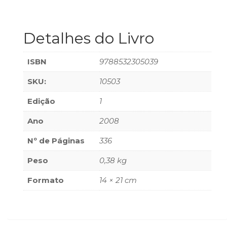
(33)
Puericultura
(23)
Detalhes do Livro
Rádio
(8)
ISBN
9788532305039
Relações
Públicas
SKU:
10503
e
Comunicação
Edição
1
Empresarial
Ano
2008
(31)
Religião,
Nº de Páginas
336
Espiritualidade,
Filosofia
Peso
0,38 kg
(63)
Saúde
Formato
14 × 21 cm
(132)
Sem
categoria
(0)