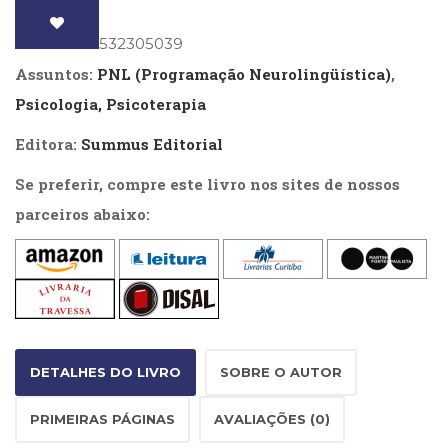
Literatura,
Ficção,
volume
ISBN
: 9788532305039
Ensaios
2
(69)
Assuntos:
PNL (Programação Neurolingüística)
,
quantidade
Obras
Psicologia, Psicoterapia
de
referência
Editora:
Summus Editorial
(48)
PNL
Se preferir, compre este livro nos sites de nossos
(Programação
parceiros abaixo:
Neurolingüística)
(41)
Psicodrama
(200)
Psicologia,
Psicoterapia
(799)
DETALHES DO LIVRO
SOBRE O AUTOR
Publicidade,
Propaganda
PRIMEIRAS PÁGINAS
AVALIAÇÕES (0)
e
Marketing