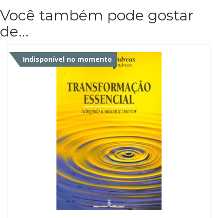
Televisão
Você também pode gostar
(22)
Temas
de…
africanos
(30)
Terapia
Indisponível no momento
Ocupacional
(21)
Treinamento
e
RH
(65)
Turismo
(1)
Vida
Prática
(32)