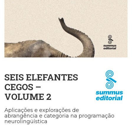
Cinema
(23)
Comportamento
(418)
Comunicação
(232)
Corpo
e
Movimento
(226)
Crescimento
SEIS ELEFANTES
Interior
CEGOS –
(222)
Criatividade
VOLUME 2
(14)
Culinária,
Aplicações e explorações de
Alimentação
abrangência e categoria na programação
(14)
neurolingüística
Economia,
Negócios