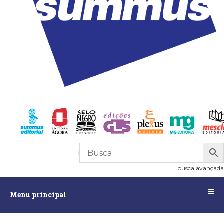
R$
0,00
0
busca avançada
Menu
Menu principal
principal
Assuntos