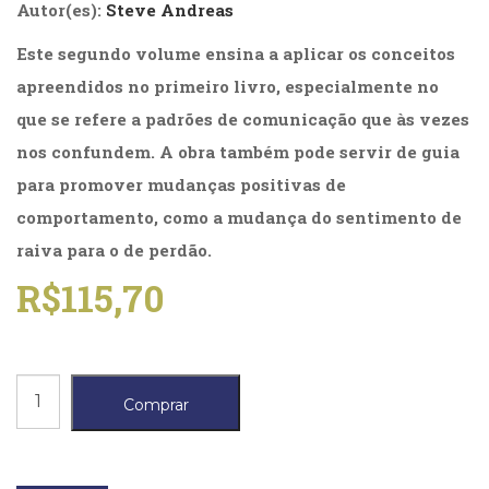
Autor(es):
Steve Andreas
(31)
Educação
Este segundo volume ensina a aplicar os conceitos
(278)
apreendidos no primeiro livro, especialmente no
Educação
Especial
que se refere a padrões de comunicação que às vezes
(39)
nos confundem. A obra também pode servir de guia
Fisioterapia
(47)
para promover mudanças positivas de
Fonoaudiologia
comportamento, como a mudança do sentimento de
(54)
raiva para o de perdão.
Gestalt-
terapia
R$
115,70
(93)
Jornalismo
(57)
LGBTQIA+
Seis
(66)
Comprar
elefantes
Literatura
Erótica
cegos
(11)
-