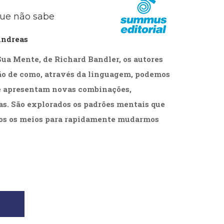
cias Sociais (102)
que não sabe
unicação (232)
tividade (14)
Andreas
cação (278)
oaudiologia (54)
ua Mente, de Richard Bandler, os autores
TQIA+ (66)
s de referência (48)
o de como, através da linguagem, podemos
ologia, Psicoterapia (799)
 e apresentam novas combinações,
o (8)
as. São explorados os padrões mentais que
e (132)
dos os meios para rapidamente mudarmos
s africanos (30)
smo (1)