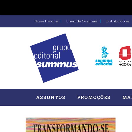
Nossa história
Envio de Originais
Distribuidores
ASSUNTOS
PROMOÇÕES
MA
Administração, RH (77)