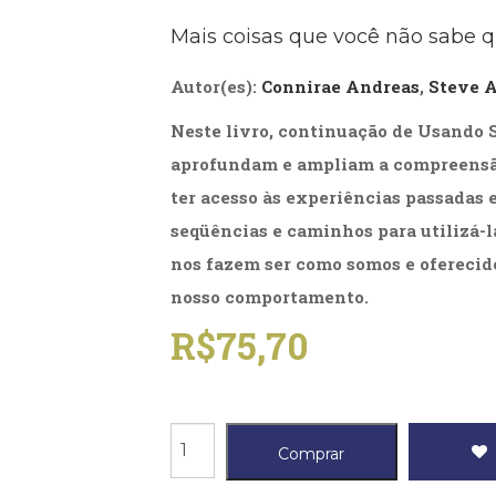
Biografias, Depoimentos, Vivências (104)
Ciên
Mais coisas que você não sabe 
Comportamento (418)
Com
Crescimento Interior (222)
Cria
Autor(es):
Connirae Andreas
,
Steve 
Economia, Negócios (31)
Edu
Fisioterapia (47)
Fon
Neste livro, continuação de Usando S
Jornalismo (57)
LGB
Literatura, Ficção, Ensaios (69)
Obra
aprofundam e ampliam a compreensã
Psicodrama (200)
Psic
ter acesso às experiências passadas
Puericultura (23)
Rádi
seqüências e caminhos para utilizá-l
ial
Religião, Espiritualidade, Filosofia (63)
Saúd
nos fazem ser como somos e ofereci
Televisão (22)
Tema
nosso comportamento.
Treinamento e RH (65)
Turi
R$
75,70
Transformando-
Comprar
se...