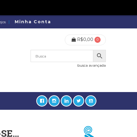
Minha Conta
ejos
R$
0,00
0
busca avançada
SE…
lidades, Política, Direitos Humanos (133)