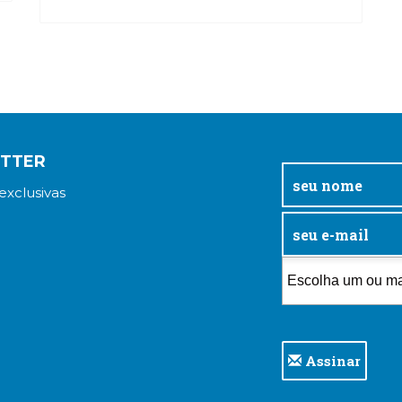
categoria na programação neurolingüística
Steve Andreas
R$
115,70
ETTER
exclusivas