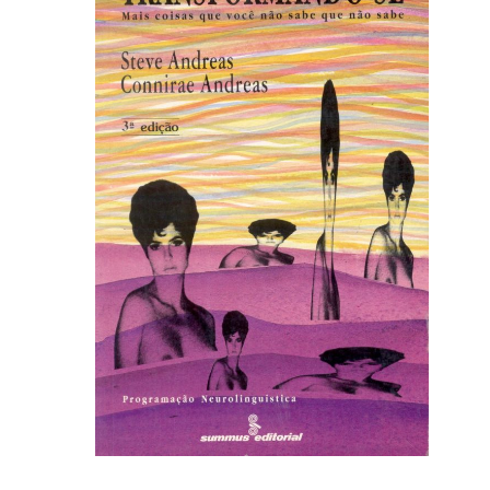
Autoajuda (95)
Cinema (23)
Corpo e Movimento (226)
Culinária, Alimentação (14)
Educação Especial (39)
Gestalt-terapia (93)
Literatura Erótica (11)
PNL (Programação Neurolingüística) (41)
Publicidade, Propaganda e Marketing (33)
Relações Públicas e Comunicação Empresar
(31)
Sem categoria (0)
Terapia Ocupacional (21)
Vida Prática (32)