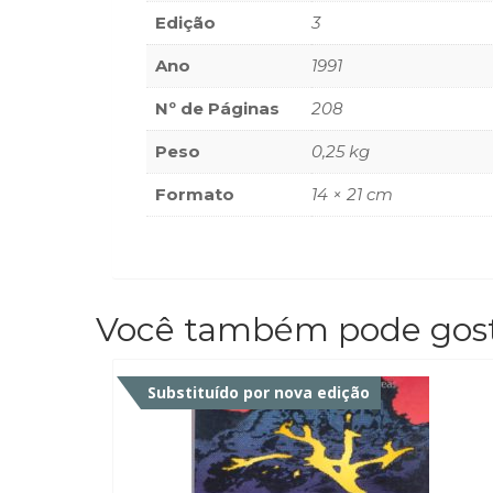
ISBN
9788532300690
SKU:
10069
Edição
3
Ano
1991
Nº de Páginas
208
Peso
0,25 kg
Formato
14 × 21 cm
Você também pode gos
Substituído por nova edição