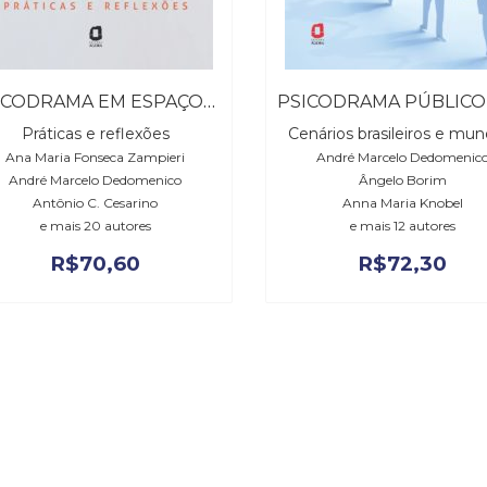
PSICODRAMA EM ESPAÇOS PÚBLICOS
Práticas e reflexões
Cenários brasileiros e mun
Ana Maria Fonseca Zampieri
André Marcelo Dedomenic
André Marcelo Dedomenico
Ângelo Borim
Antônio C. Cesarino
Anna Maria Knobel
e mais 20 autores
e mais 12 autores
R$
70,60
R$
72,30