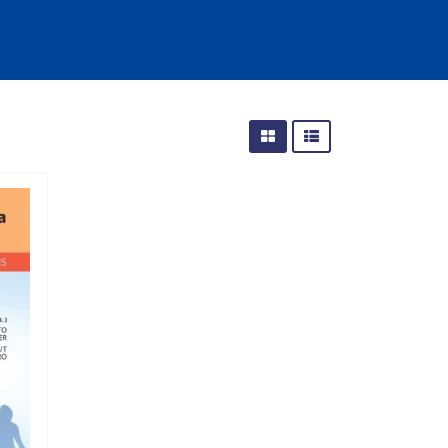
cias Sociais (102)
unicação (232)
tividade (14)
cação (278)
oaudiologia (54)
TQIA+ (66)
s de referência (47)
ologia, Psicoterapia (797)
o (8)
e (132)
s africanos (30)
smo (1)