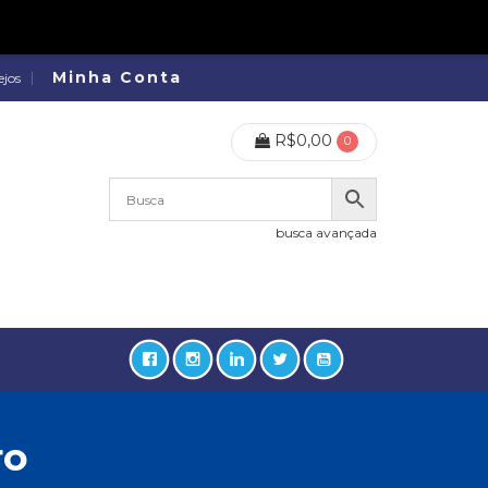
Minha Conta
ejos
R$
0,00
0
busca avançada
ro
lidades, Política, Direitos Humanos (133)