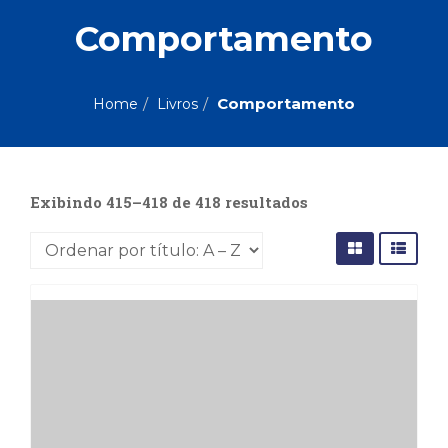
ASSUNTOS
Comportamento
Administração,
PROMOÇÕES
RH
(77)
Comportamento
Home
Livros
Astrologia
MAIS
(27)
Atualidades,
Política,
VENDIDOS
Exibindo 415–418 de 418 resultados
Direitos
Humanos
AUTORES
(133)
Autoajuda
(95)
PROFESSORES
Biografias,
Depoimentos,
Vivências
(104)
Ciências
Sociais
(102)