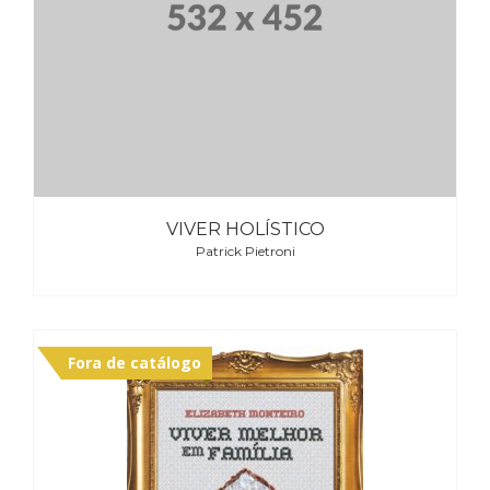
Cinema
(23)
Comportamento
(418)
Comunicação
(232)
Corpo
e
Movimento
VIVER HOLÍSTICO
(226)
Patrick Pietroni
Crescimento
Interior
(222)
Criatividade
(14)
Fora de catálogo
Culinária,
Alimentação
(14)
Economia,
Negócios