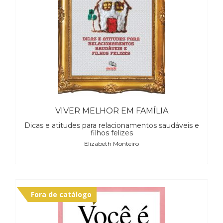
(31)
Educação
(278)
Educação
Especial
(39)
Fisioterapia
(47)
Fonoaudiologia
(54)
VIVER MELHOR EM FAMÍLIA
Gestalt-
Dicas e atitudes para relacionamentos saudáveis e
terapia
filhos felizes
(93)
Elizabeth Monteiro
Jornalismo
(57)
LGBTQIA+
(66)
Literatura
Fora de catálogo
Erótica
(11)