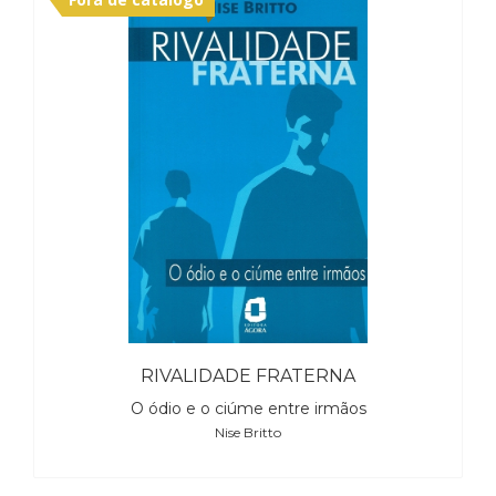
Literatura,
Ficção,
Ensaios
(69)
Obras
de
referência
(48)
PNL
(Programação
Neurolingüística)
(41)
Psicodrama
(200)
Psicologia,
Psicoterapia
RIVALIDADE FRATERNA
(799)
O ódio e o ciúme entre irmãos
Publicidade,
Nise Britto
Propaganda
e
Marketing