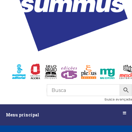
R$
0,00
0
busca avançada
Menu
Menu principal
principal
Assuntos