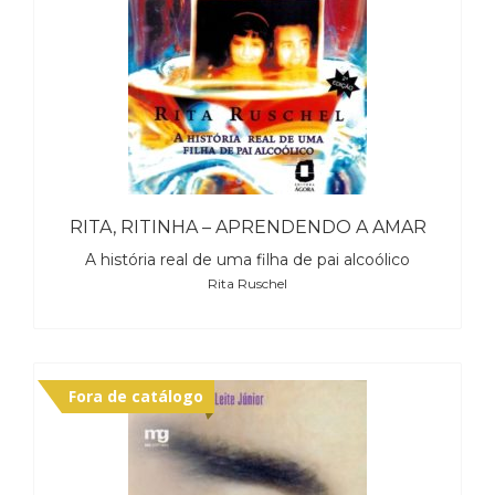
Cinema
(23)
Comportamento
(418)
Comunicação
(232)
Corpo
e
Movimento
RITA, RITINHA – APRENDENDO A AMAR
(226)
A história real de uma filha de pai alcoólico
Crescimento
Rita Ruschel
Interior
(222)
Criatividade
(14)
Culinária,
Fora de catálogo
Alimentação
(14)
Economia,
Negócios