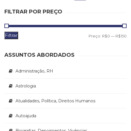
FILTRAR POR PREÇO
Filtrar
P
P
Preço:
R$0
—
R$150
m
m
ASSUNTOS ABORDADOS
Administração, RH
Astrologia
Atualidades, Política, Direitos Humanos
Autoajuda
Biografias, Depoimentos, Vivências