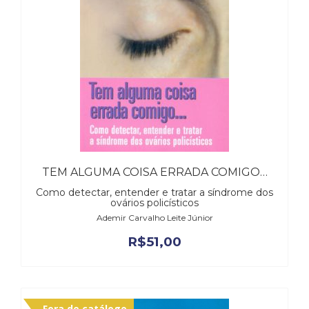
(31)
Educação
(278)
Educação
Especial
(39)
Fisioterapia
(47)
Fonoaudiologia
(54)
Gestalt-
TEM ALGUMA COISA ERRADA COMIGO…
terapia
(93)
Como detectar, entender e tratar a síndrome dos
ovários policísticos
Jornalismo
Ademir Carvalho Leite Júnior
(57)
LGBTQIA+
R$
51,00
(66)
Literatura
Erótica
(11)
Fora de catálogo