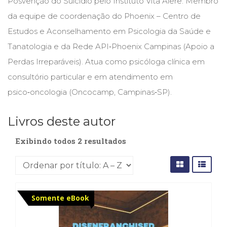
Posvenção do Suicídio pelo Instituto Vita Alere. Membro
Cinema
da equipe de coordenação do Phoenix – Centro de
(23)
Estudos e Aconselhamento em Psicologia da Saúde e
Comportamento
(418)
Tanatologia e da Rede API‑Phoenix Campinas (Apoio a
Comunicação
Perdas Irreparáveis). Atua como psicóloga clínica em
(232)
consultório particular e em atendimento em
Corpo
e
psico‑oncologia (Oncocamp, Campinas‑SP).
Movimento
(226)
Livros deste autor
Crescimento
Interior
Exibindo todos 2 resultados
(222)
Criatividade
(14)
Culinária,
Alimentação
Somente eBook
(14)
Economia,
Negócios