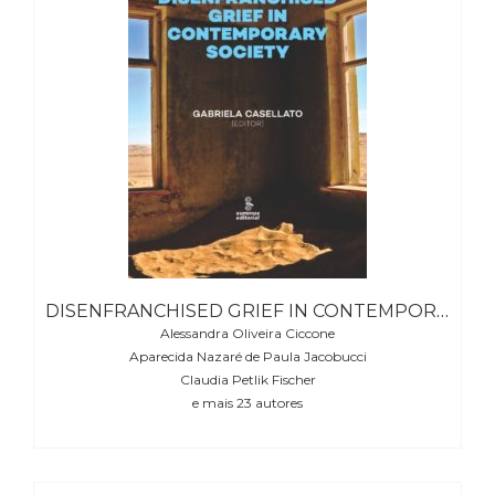
(31)
Educação
(278)
Educação
Especial
(39)
Fisioterapia
(47)
Fonoaudiologia
(54)
Gestalt-
terapia
(93)
DISENFRANCHISED GRIEF IN CONTEMPORARY SOCIETY (ONLY EBOOK VERSION)
Jornalismo
Alessandra Oliveira Ciccone
(57)
Aparecida Nazaré de Paula Jacobucci
LGBTQIA+
Claudia Petlik Fischer
(66)
e mais 23 autores
Literatura
Erótica
(11)