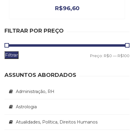
(33)
R$
96,60
Puericultura
(23)
Rádio
FILTRAR POR PREÇO
(8)
Relações
Públicas
e
Filtrar
P
P
Preço:
R$0
—
R$100
Comunicação
m
m
Empresarial
(31)
ASSUNTOS ABORDADOS
Religião,
Espiritualidade,
Filosofia
Administração, RH
(63)
Saúde
Astrologia
(132)
Sem
Atualidades, Política, Direitos Humanos
categoria
(0)