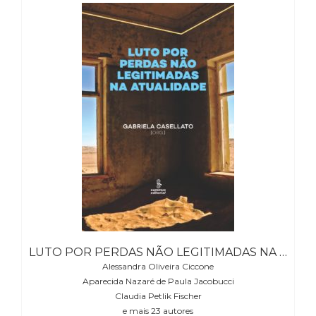
Literatura,
Ficção,
Ensaios
(69)
Obras
de
referência
(48)
PNL
(Programação
Neurolingüística)
(41)
Psicodrama
(200)
Psicologia,
Psicoterapia
LUTO POR PERDAS NÃO LEGITIMADAS NA ATUALIDADE
(799)
Publicidade,
Alessandra Oliveira Ciccone
Aparecida Nazaré de Paula Jacobucci
Propaganda
Claudia Petlik Fischer
e
e mais 23 autores
Marketing