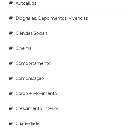
Autoajuda
Televisão
(22)
Temas
Biografias, Depoimentos, Vivências
africanos
(30)
Ciências Sociais
Terapia
Ocupacional
Cinema
(21)
Treinamento
e
Comportamento
RH
(65)
Comunicação
Turismo
(1)
Corpo e Movimento
Vida
Prática
(32)
Crescimento Interior
Criatividade