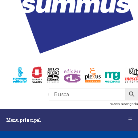
R$
0,00
0
busca avançada
Menu
Menu principal
principal
Assuntos