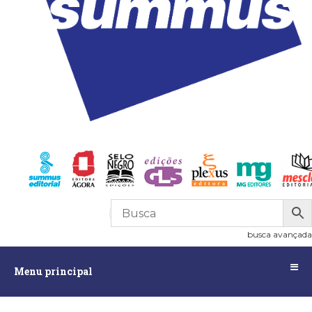
R$
0,00
0
busca avançada
Menu
Menu principal
principal
Assuntos