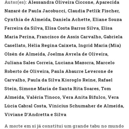
Autor(es):
Alessandra Oliveira Ciccone
,
Aparecida
(31)
Educação
Nazaré de Paula Jacobucci
,
Claudia Petlik Fischer
,
(278)
Cynthia de Almeida
,
Daniela Achette
,
Eliane Souza
Educação
Ferreira da Silva
,
Elisa Costa Barros Silva
,
Elisa
Especial
(39)
Maria Perina
,
Francisco de Assis Carvalho
,
Gabriela
Fisioterapia
Casellato
,
Hélia Regina Caixeta
,
Ingrid Maria (Mia)
(47)
Olsén de Almeida
,
Joelma Avrela de Oliveira
,
Fonoaudiologia
(54)
Juliana Sales Correia
,
Luciana Mazorra
,
Marcelo
Gestalt-
Roberto de Oliveira
,
Paula Abaurre Leverone de
terapia
Carvalho
,
Paula da Silva Kioroglo Reine
,
Rafael
(93)
Jornalismo
Stein
,
Simone Maria de Santa Rita Soares
,
Tom
(57)
Almeida
,
Valéria Tinoco
,
Vera Anita Bifulco
,
Vera
LGBTQIA+
(66)
Lúcia Cabral Costa
,
Vinicius Schumaher de Almeida
,
Literatura
Viviane D'Andretta e Silva
Erótica
(11)
A morte em si já constitui um grande tabu no mundo