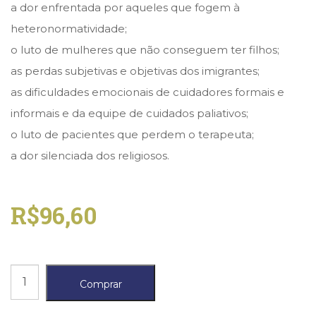
a dor enfrentada por aqueles que fogem à
(33)
heteronormatividade;
Puericultura
(23)
o luto de mulheres que não conseguem ter filhos;
Rádio
as perdas subjetivas e objetivas dos imigrantes;
(8)
Relações
as dificuldades emocionais de cuidadores formais e
Públicas
informais e da equipe de cuidados paliativos;
e
o luto de pacientes que perdem o terapeuta;
Comunicação
Empresarial
a dor silenciada dos religiosos.
(31)
Religião,
Espiritualidade,
R$
96,60
Filosofia
(63)
Saúde
(132)
Luto
Sem
Comprar
categoria
por
(0)