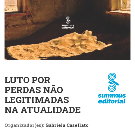
Cinema
(23)
Comportamento
(418)
Comunicação
(232)
Corpo
e
Movimento
(226)
Crescimento
LUTO POR
Interior
(222)
PERDAS NÃO
Criatividade
LEGITIMADAS
(14)
Culinária,
NA ATUALIDADE
Alimentação
(14)
Organizador(es):
Gabriela Casellato
Economia,
Negócios