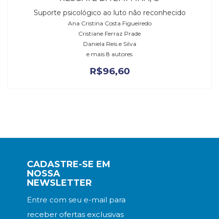
Suporte psicológico ao luto não reconhecido
Ana Cristina Costa Figueiredo
Cristiane Ferraz Prade
Daniela Reis e Silva
e mais 8 autores
R$
96,60
CADASTRE-SE EM
NOSSA
NEWSLETTER
Entre com seu e-mail para
receber ofertas exclusivas