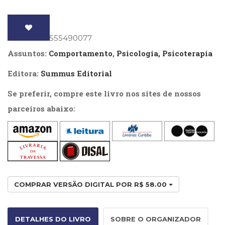
perdas
Televisão
não
(22)
Temas
legitimadas
ISBN
: 9786555490077
africanos
na
(30)
Assuntos:
Comportamento
,
Psicologia, Psicoterapia
atualidade
Terapia
Ocupacional
Editora:
Summus Editorial
quantidade
(21)
Se preferir, compre este livro nos sites de nossos
Treinamento
e
parceiros abaixo:
RH
(65)
Turismo
(1)
Vida
Prática
(32)
COMPRAR VERSÃO DIGITAL POR R$ 58.00
DETALHES DO LIVRO
SOBRE O ORGANIZADOR