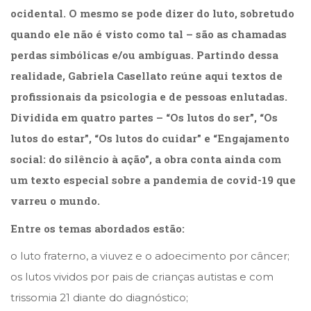
Literatura,
ocidental. O mesmo se pode dizer do luto, sobretudo
Ficção,
quando ele não é visto como tal – são as chamadas
Ensaios
(69)
perdas simbólicas e/ou ambíguas. Partindo dessa
Obras
realidade, Gabriela Casellato reúne aqui textos de
de
referência
profissionais da psicologia e de pessoas enlutadas.
(48)
Dividida em quatro partes – “Os lutos do ser”, “Os
PNL
lutos do estar”, “Os lutos do cuidar” e “Engajamento
(Programação
Neurolingüística)
social: do silêncio à ação”, a obra conta ainda com
(41)
um texto especial sobre a pandemia de covid-19 que
Psicodrama
varreu o mundo.
(200)
Psicologia,
Entre os temas abordados estão:
Psicoterapia
(799)
o luto fraterno, a viuvez e o adoecimento por câncer;
Publicidade,
os lutos vividos por pais de crianças autistas e com
Propaganda
e
trissomia 21 diante do diagnóstico;
Marketing