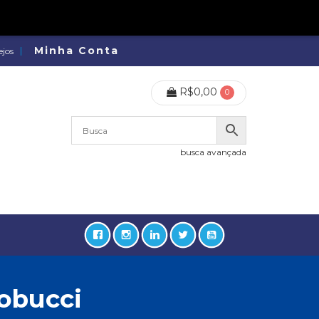
Minha Conta
ejos
R$
0,00
0
busca avançada
obucci
lidades, Política, Direitos Humanos (133)