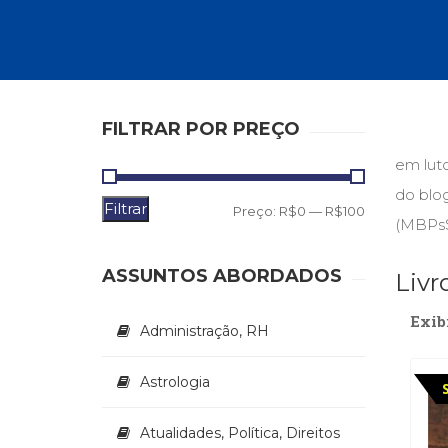
Autoajuda (95)
Cinema (23)
Corpo e Movimento (226)
Culinária, Alimentação (14)
Educação Especial (39)
Gestalt-terapia (93)
FILTRAR POR PREÇO
Literatura Erótica (11)
em lut
PNL (Programação Neurolingüística) (41)
Publicidade, Propaganda e Marketing (33)
do blog
Filtrar
Preço
Preço
Relações Públicas e Comunicação Empresar
Preço:
R$0
—
R$100
(MBPsS
(31)
mínimo
máximo
Sem categoria (0)
ASSUNTOS ABORDADOS
Livr
Terapia Ocupacional (21)
Vida Prática (32)
Exib
Administração, RH
Astrologia
Atualidades, Política, Direitos