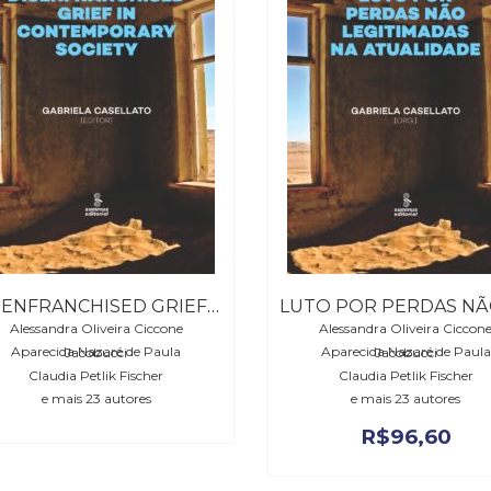
DISENFRANCHISED GRIEF IN CONTEMPORARY SOCIETY (ONLY EBOOK VERSION)
Alessandra Oliveira Ciccone
Alessandra Oliveira Ciccon
Aparecida Nazaré de Paula Jacobucci
Aparecida Nazaré de Paula Jacobucci
Claudia Petlik Fischer
Claudia Petlik Fischer
e mais 23 autores
e mais 23 autores
R$
96,60