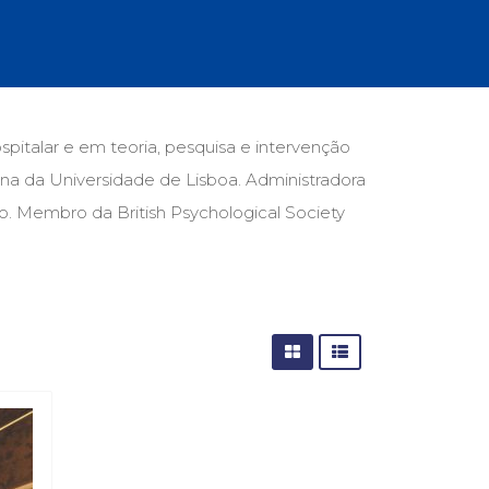
cias Sociais (102)
unicação (232)
tividade (14)
cação (278)
oaudiologia (54)
TQIA+ (66)
spitalar e em teoria, pesquisa e intervenção
s de referência (48)
na da Universidade de Lisboa. Administradora
ologia, Psicoterapia (799)
o (8)
o. Membro da British Psychological Society
e (132)
s africanos (30)
smo (1)