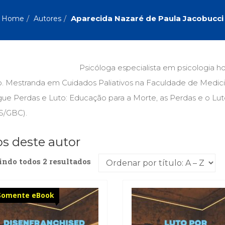
Biografias, Depoimentos, Vivências (104)
Ciên
Comportamento (418)
Com
Aparecida Nazaré de Paula Jacobucci
Home
Autores
Crescimento Interior (222)
Cria
Economia, Negócios (31)
Edu
Fisioterapia (47)
Fon
Jornalismo (57)
LGB
Psicóloga especialista em psicologia ho
Literatura, Ficção, Ensaios (69)
Obra
o. Mestranda em Cuidados Paliativos na Faculdade de Medici
Psicodrama (200)
Psic
Puericultura (23)
Rádi
ue Perdas e Luto: Educação para a Morte, as Perdas e o Lut
ial
Religião, Espiritualidade, Filosofia (63)
Saúd
/GBC).
Televisão (22)
Tema
os deste autor
Treinamento e RH (65)
Turi
indo todos 2 resultados
Somente eBook