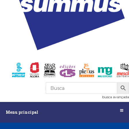
R$
0,00
0
busca avançada
Menu
Menu principal
principal
Assuntos