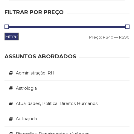
FILTRAR POR PREÇO
Filtrar
P
P
Preço:
R$40
—
R$90
m
m
ASSUNTOS ABORDADOS
Administração, RH
Astrologia
Atualidades, Política, Direitos Humanos
Autoajuda
Biografias, Depoimentos, Vivências