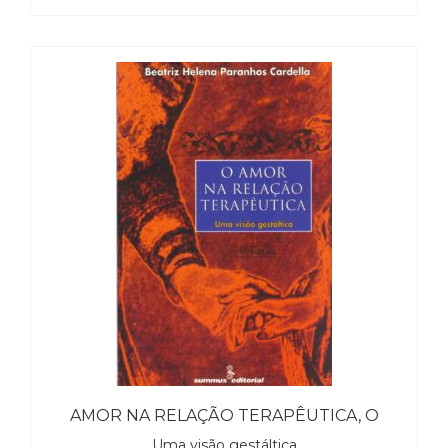
Televisão
(22)
Temas
africanos
(30)
Terapia
Ocupacional
(21)
Treinamento
e
RH
(65)
Turismo
(1)
Vida
Prática
(32)
AMOR NA RELAÇÃO TERAPÊUTICA, O
Uma visão gestáltica