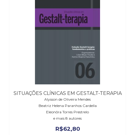
(33)
Puericultura
(23)
Rádio
(8)
Relações
Públicas
e
Comunicação
Empresarial
(31)
Religião,
Espiritualidade,
Filosofia
SITUAÇÕES CLÍNICAS EM GESTALT-TERAPIA
(63)
Alysson de Oliveira Mendes
Saúde
Beatriz Helena Paranhos Cardella
(132)
Eleonôra Torres Prestrelo
Sem
e mais 8 autores
categoria
R$
62,80
(0)