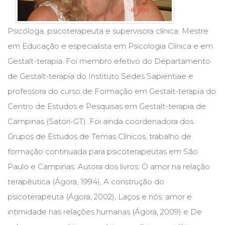
Cinema
(23)
Psicóloga, psicoterapeuta e supervisora clínica. Mestre
Comportamento
(418)
em Educação e especialista em Psicologia Clínica e em
Comunicação
Gestalt-terapia. Foi membro efetivo do Departamento
(232)
de Gestalt-terapia do Instituto Sedes Sapientiae e
Corpo
e
professora do curso de Formação em Gestalt-terapia do
Movimento
Centro de Estudos e Pesquisas em Gestalt-terapia de
(226)
Crescimento
Campinas (Satori-GT). Foi ainda coordenadora dos
Interior
Grupos de Estudos de Temas Clínicos, trabalho de
(222)
formação continuada para psicoterapeutas em São
Criatividade
(14)
Paulo e Campinas. Autora dos livros: O amor na relação
Culinária,
terapêutica (Ágora, 1994), A construção do
Alimentação
psicoterapeuta (Ágora, 2002), Laços e nós: amor e
(14)
Economia,
intimidade nas relações humanas (Ágora, 2009) e De
Negócios