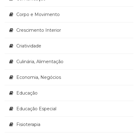
Televisão
(22)
Corpo e Movimento
Temas
africanos
Crescimento Interior
(30)
Terapia
Ocupacional
Criatividade
(21)
Treinamento
Culinária, Alimentação
e
RH
Economia, Negócios
(65)
Turismo
(1)
Educação
Vida
Prática
Educação Especial
(32)
Fisioterapia