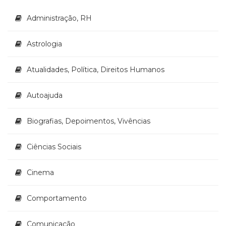
(33)
Administração, RH
Puericultura
(23)
Rádio
Astrologia
(8)
Relações
Atualidades, Política, Direitos Humanos
Públicas
e
Autoajuda
Comunicação
Empresarial
(31)
Biografias, Depoimentos, Vivências
Religião,
Espiritualidade,
Ciências Sociais
Filosofia
(63)
Cinema
Saúde
(132)
Comportamento
Sem
categoria
(0)
Comunicação