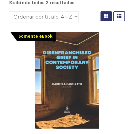
Exibindo todos 2 resultados
Cinema
(23)
Comportamento
(417)
Comunicação
Somente eBook
(232)
Corpo
e
Movimento
(225)
Crescimento
Interior
(222)
Criatividade
(14)
Culinária,
Alimentação
(14)
Economia,
Negócios