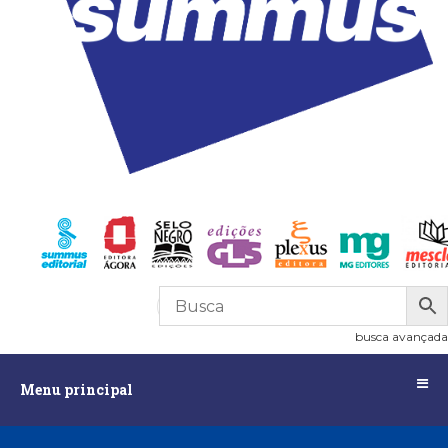
R$
0,00
0
busca avançada
Menu
Menu principal
principal
Assuntos