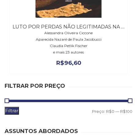
Literatura,
Ficção,
Ensaios
(69)
LUTO POR PERDAS NÃO LEGITIMADAS NA ATUALIDADE
Obras
Alessandra Oliveira Ciccone
de
Aparecida Nazaré de Paula Jacobucci
referência
Claudia Petlik Fischer
(47)
e mais 23 autores
PNL
(Programação
R$
96,60
Neurolingüística)
(41)
Psicodrama
FILTRAR POR PREÇO
(200)
Psicologia,
Psicoterapia
(798)
Filtrar
P
P
Preço:
R$0
—
R$100
Publicidade,
m
m
Propaganda
e
ASSUNTOS ABORDADOS
Marketing