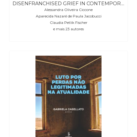
DISENFRANCHISED GRIEF IN CONTEMPORARY SOCIETY (ONLY EBOOK VERSION)
(31)
Alessandra Oliveira Ciccone
Educação
Aparecida Nazaré de Paula Jacobucci
(278)
Claudia Petlik Fischer
Educação
e mais 23 autores
Especial
(39)
Fisioterapia
(47)
Fonoaudiologia
(54)
Gestalt-
terapia
(93)
Jornalismo
(57)
LGBTQIA+
(66)
Literatura
Erótica
(11)