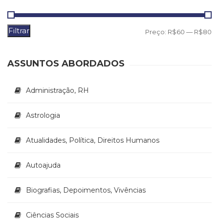
Televisão
(22)
Temas
Filtrar
P
P
Preço:
R$60
—
R$80
africanos
m
m
(30)
Terapia
ASSUNTOS ABORDADOS
Ocupacional
(21)
Administração, RH
Treinamento
e
RH
Astrologia
(65)
Turismo
Atualidades, Política, Direitos Humanos
(1)
Vida
Autoajuda
Prática
(32)
Biografias, Depoimentos, Vivências
Ciências Sociais