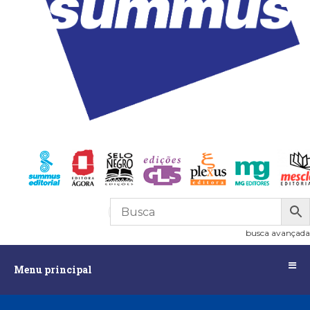
R$
0,00
0
busca avançada
Menu
Menu principal
principal
Assuntos