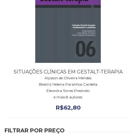
(33)
Puericultura
(23)
Rádio
(8)
Relações
Públicas
e
Comunicação
Empresarial
SITUAÇÕES CLÍNICAS EM GESTALT-TERAPIA
(31)
Alysson de Oliveira Mendes
Religião,
Beatriz Helena Paranhos Cardella
Espiritualidade,
Eleonôra Torres Prestrelo
Filosofia
e mais 8 autores
(63)
Saúde
R$
62,80
(132)
Sem
categoria
FILTRAR POR PREÇO
(0)