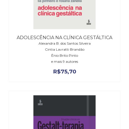
Literatura,
Ficção,
Ensaios
(69)
Obras
de
ADOLESCÊNCIA NA CLÍNICA GESTÁLTICA
referência
Alexandra B. dos Santos Silveira
(48)
Cintia Lavratti Brandão
PNL
Ênio Brito Pinto
(Programação
e mais 9 autores
Neurolingüística)
R$
75,70
(41)
Psicodrama
(200)
Psicologia,
Psicoterapia
(799)
Publicidade,
Propaganda
e
Marketing