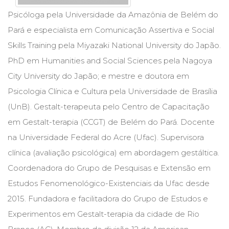
Cinema
Psicóloga pela Universidade da Amazônia de Belém do
(23)
Pará e especialista em Comunicação Assertiva e Social
Comportamento
(418)
Skills Training pela Miyazaki National University do Japão.
Comunicação
PhD em Humanities and Social Sciences pela Nagoya
(232)
City University do Japão; e mestre e doutora em
Corpo
e
Psicologia Clínica e Cultura pela Universidade de Brasília
Movimento
(UnB). Gestalt-terapeuta pelo Centro de Capacitação
(226)
em Gestalt-terapia (CCGT) de Belém do Pará. Docente
Crescimento
Interior
na Universidade Federal do Acre (Ufac). Supervisora
(222)
clínica (avaliação psicológica) em abordagem gestáltica.
Criatividade
Coordenadora do Grupo de Pesquisas e Extensão em
(14)
Culinária,
Estudos Fenomenológico-Existenciais da Ufac desde
Alimentação
2015. Fundadora e facilitadora do Grupo de Estudos e
(14)
Economia,
Experimentos em Gestalt-terapia da cidade de Rio
Negócios