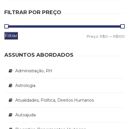
(33)
Puericultura
FILTRAR POR PREÇO
(23)
Rádio
(8)
Filtrar
P
P
Preço:
R$0
—
R$100
Relações
Públicas
m
m
e
ASSUNTOS ABORDADOS
Comunicação
Empresarial
(31)
Administração, RH
Religião,
Espiritualidade,
Astrologia
Filosofia
(63)
Atualidades, Política, Direitos Humanos
Saúde
(132)
Sem
Autoajuda
categoria
(0)