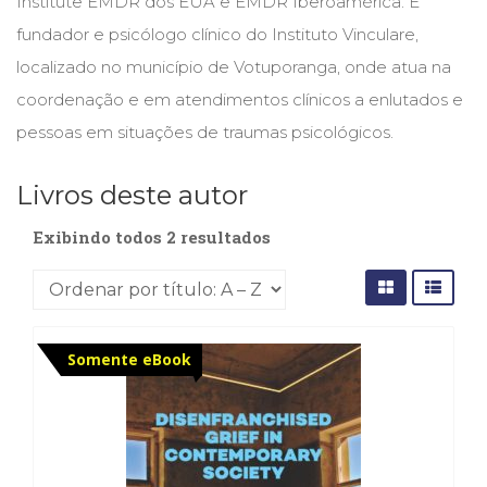
Institute EMDR dos EUA e EMDR Iberoamérica. É
Cinema
fundador e psicólogo clínico do Instituto Vinculare,
(23)
localizado no município de Votuporanga, onde atua na
Comportamento
(418)
coordenação e em atendimentos clínicos a enlutados e
Comunicação
pessoas em situações de traumas psicológicos.
(232)
Corpo
Livros deste autor
e
Movimento
Exibindo todos 2 resultados
(226)
Crescimento
Interior
(222)
Criatividade
(14)
Somente eBook
Culinária,
Alimentação
(14)
Economia,
Negócios