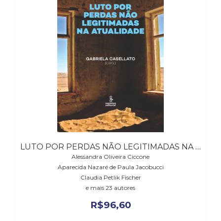
Literatura,
Ficção,
Ensaios
(69)
Obras
de
referência
(48)
PNL
(Programação
Neurolingüística)
(41)
Psicodrama
(200)
LUTO POR PERDAS NÃO LEGITIMADAS NA ATUALIDADE
Psicologia,
Alessandra Oliveira Ciccone
Psicoterapia
Aparecida Nazaré de Paula Jacobucci
(799)
Claudia Petlik Fischer
Publicidade,
e mais 23 autores
Propaganda
R$
96,60
e
Marketing