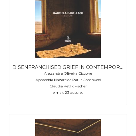
(31)
Educação
(278)
Educação
Especial
(39)
Fisioterapia
(47)
Fonoaudiologia
(54)
DISENFRANCHISED GRIEF IN CONTEMPORARY SOCIETY (ONLY EBOOK VERSION)
Gestalt-
Alessandra Oliveira Ciccone
terapia
Aparecida Nazaré de Paula Jacobucci
(93)
Claudia Petlik Fischer
Jornalismo
e mais 23 autores
(57)
LGBTQIA+
(66)
Literatura
Erótica
(11)