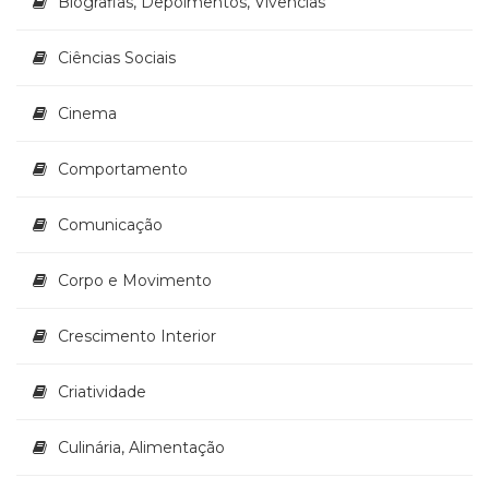
Biografias, Depoimentos, Vivências
Televisão
(22)
Ciências Sociais
Temas
africanos
(30)
Cinema
Terapia
Ocupacional
Comportamento
(21)
Treinamento
Comunicação
e
RH
(65)
Corpo e Movimento
Turismo
(1)
Crescimento Interior
Vida
Prática
Criatividade
(32)
Culinária, Alimentação