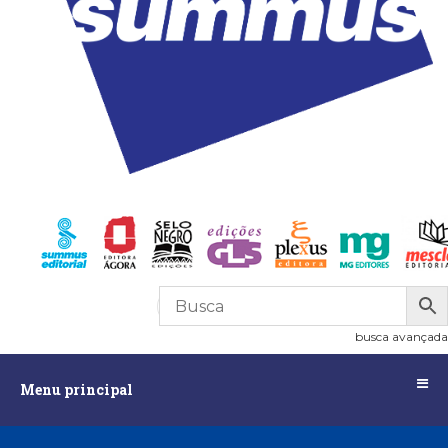
R$
0,00
0
busca avançada
Menu
Menu principal
principal
Assuntos