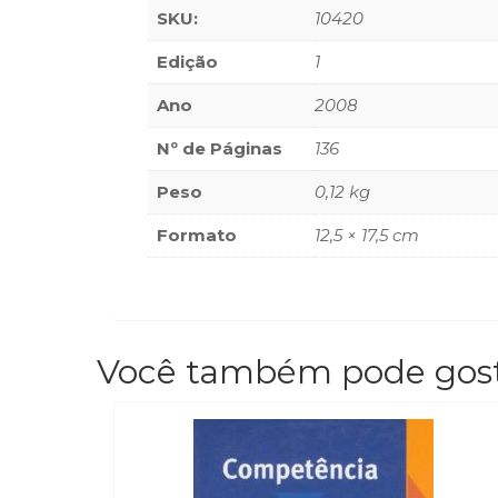
SKU:
10420
Edição
1
Ano
2008
Nº de Páginas
136
Peso
0,12 kg
Formato
12,5 × 17,5 cm
Você também pode gos