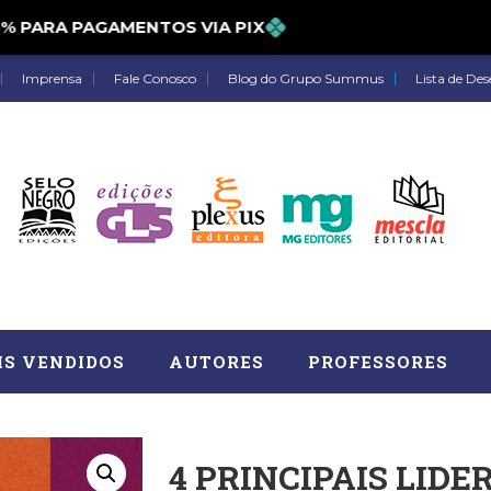
PARA PAGAMENTOS VIA PIX
Imprensa
Fale Conosco
Blog do Grupo Summus
Lista de Des
IS VENDIDOS
AUTORES
PROFESSORES
4 PRINCIPAIS LID
Astrologia (27)
Atua