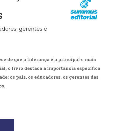
cias Sociais (102)
unicação (232)
S
tividade (14)
cação (278)
adores, gerentes e
oaudiologia (54)
TQIA+ (66)
s de referência (48)
ologia, Psicoterapia (799)
o (8)
e de que a liderança é a principal e mais
e (132)
l, o livro destaca a importância específica
s africanos (30)
ade: os pais, os educadores, os gerentes das
smo (1)
os.