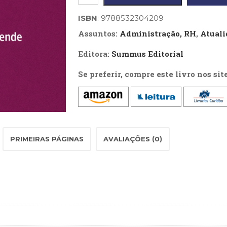
principais
lideranças
ISBN
: 9788532304209
da
Assuntos:
Administração, RH
,
Atuali
sociedade
Editora:
Summus Editorial
e
Se preferir, compre este livro nos sit
suas
competências,
As
quantidade
PRIMEIRAS PÁGINAS
AVALIAÇÕES (0)