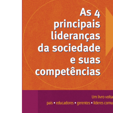
Autoajuda (95)
Cinema (23)
Corpo e Movimento (226)
Culinária, Alimentação (14)
Educação Especial (39)
Gestalt-terapia (93)
Literatura Erótica (11)
PNL (Programação Neurolingüística) (41)
Publicidade, Propaganda e Marketing (33)
Relações Públicas e Comunicação Empresar
(31)
Sem categoria (0)
Terapia Ocupacional (21)
Vida Prática (32)