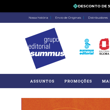
DESCONTO DE 5% 
Nossa história
Envio de Originais
Distribuidores
ASSUNTOS
PROMOÇÕES
MA
Administração, RH (77)