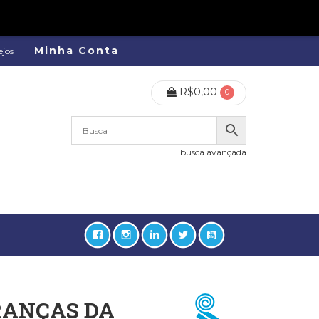
Minha Conta
ejos
R$
0,00
0
busca avançada
ERANÇAS DA
lidades, Política, Direitos Humanos (133)