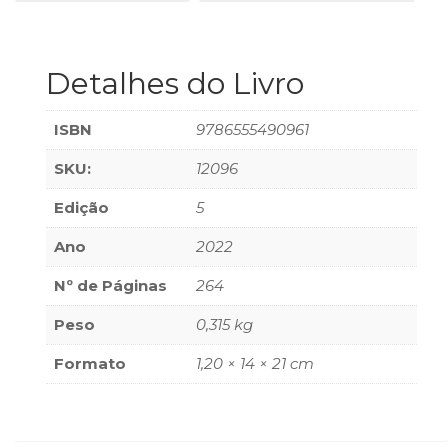
Televisão
(22)
Temas
Detalhes do Livro
africanos
(30)
Terapia
ISBN
9786555490961
Ocupacional
(21)
SKU:
12096
Treinamento
Edição
5
e
RH
Ano
2022
(65)
Turismo
Nº de Páginas
264
(1)
Vida
Peso
0,315 kg
Prática
Formato
1,20 × 14 × 21 cm
(32)