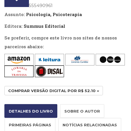
-
ISBN
: 9786555490961
(33)
Edição
Puericultura
Assunto:
Psicologia, Psicoterapia
(23)
revista
Rádio
Editora:
Summus Editorial
quantidade
(8)
Se preferir, compre este livro nos sites de nossos
Relações
Públicas
parceiros abaixo:
e
Comunicação
Empresarial
(31)
Religião,
Espiritualidade,
Filosofia
COMPRAR VERSÃO DIGITAL POR R$ 52.10
(63)
Saúde
(132)
DETALHES DO LIVRO
SOBRE O AUTOR
Sem
categoria
PRIMEIRAS PÁGINAS
NOTÍCIAS RELACIONADAS
(0)