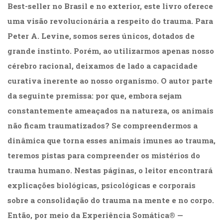
Best-seller no Brasil e no exterior, este livro oferece
(31)
Educação
uma visão revolucionária a respeito do trauma. Para
(278)
Peter A. Levine, somos seres únicos, dotados de
Educação
Especial
grande instinto. Porém, ao utilizarmos apenas nosso
(39)
cérebro racional, deixamos de lado a capacidade
Fisioterapia
curativa inerente ao nosso organismo. O autor parte
(47)
Fonoaudiologia
da seguinte premissa: por que, embora sejam
(54)
constantemente ameaçados na natureza, os animais
Gestalt-
não ficam traumatizados? Se compreendermos a
terapia
(93)
dinâmica que torna esses animais imunes ao trauma,
Jornalismo
teremos pistas para compreender os mistérios do
(57)
trauma humano. Nestas páginas, o leitor encontrará
LGBTQIA+
(66)
explicações biológicas, psicológicas e corporais
Literatura
sobre a consolidação do trauma na mente e no corpo.
Erótica
(11)
Então, por meio da Experiência Somática® —