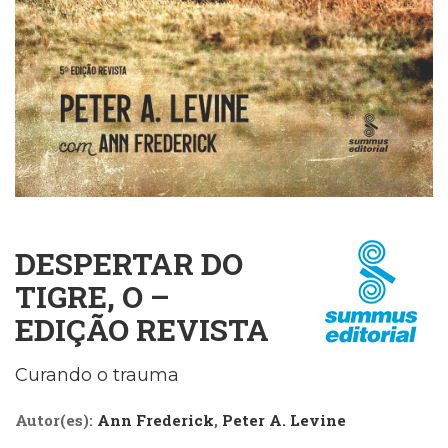
Cinema
(23)
Comportamento
(418)
Comunicação
(232)
Corpo
e
Movimento
(226)
Crescimento
DESPERTAR DO
Interior
(222)
TIGRE, O –
Criatividade
EDIÇÃO REVISTA
(14)
Culinária,
Alimentação
Curando o trauma
(14)
Economia,
Autor(es):
Ann Frederick
,
Peter A. Levine
Negócios