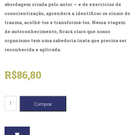
Literatura,
abordagem criada pelo autor — e de exercícios de
Ficção,
conscientização, aprenderá a identificar os sinais do
Ensaios
(69)
trauma, acolhê-los e transformá-los. Nessa viagem
Obras
de autoconhecimento, ficará claro que nosso
de
organismo tem uma sabedoria inata que precisa ser
referência
(48)
reconhecida e aplicada.
PNL
(Programação
Neurolingüística)
R$
86,80
(41)
Psicodrama
(200)
Psicologia,
Despertar
Psicoterapia
Comprar
(799)
do
Publicidade,
tigre,
Propaganda
O
e
Marketing