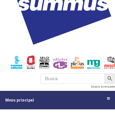
R$
0,00
0
busca avançada
Menu
Menu principal
principal
Assuntos