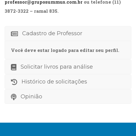
professor@gruposummus.com.br
ou telefone (11)
(31)
Educação
3872-3322 – ramal 835.
(278)
Educação
Especial
Cadastro de Professor
(39)
Fisioterapia
Você deve estar logado para editar seu perfil.
(47)
Fonoaudiologia
(54)
Solicitar livros para análise
Gestalt-
terapia
Histórico de solicitações
(93)
Jornalismo
Opinião
(57)
LGBTQIA+
(66)
Literatura
Erótica
(11)