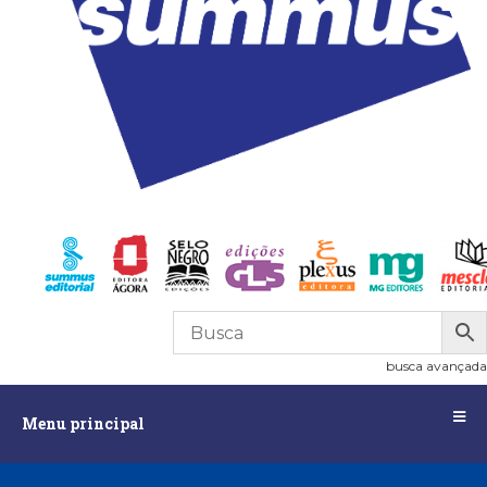
0
R$
0,00
busca avançada
Menu
Menu principal
principal
Assuntos