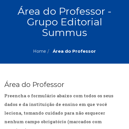
ASSUNTOS
Área do Professor -
Administração,
Grupo Editorial
PROMOÇÕES
RH
(77)
Summus
Astrologia
MAIS
(27)
Atualidades,
Área do Professor
Home
Política,
VENDIDOS
Direitos
Humanos
AUTORES
(133)
Autoajuda
Área do Professor
(95)
PROFESSORES
Biografias,
Preencha o formulário abaixo com todos os seus
Depoimentos,
Vivências
dados e da instituição de ensino em que você
(104)
leciona, tomando cuidado para não esquecer
Ciências
nenhum campo obrigatório (marcados com
Sociais
(102)