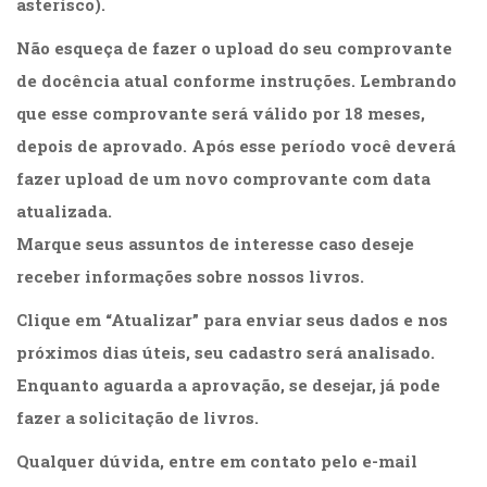
asterisco).
Cinema
(23)
Não esqueça de fazer o upload do seu comprovante
Comportamento
de docência atual conforme instruções. Lembrando
(418)
que esse comprovante será válido por 18 meses,
Comunicação
(232)
depois de aprovado. Após esse período você deverá
Corpo
fazer upload de um novo comprovante com data
e
atualizada.
Movimento
(226)
Marque seus assuntos de interesse caso deseje
Crescimento
receber informações sobre nossos livros.
Interior
(222)
Clique em “Atualizar” para enviar seus dados e nos
Criatividade
próximos dias úteis, seu cadastro será analisado.
(14)
Culinária,
Enquanto aguarda a aprovação, se desejar, já pode
Alimentação
fazer a solicitação de livros.
(14)
Economia,
Qualquer dúvida, entre em contato pelo e-mail
Negócios