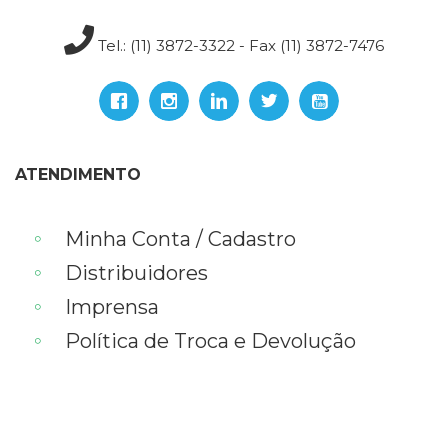
Televisão
(22)
Tel.: (11) 3872-3322 - Fax (11) 3872-7476
Temas
africanos
(30)
Terapia
Ocupacional
(21)
ATENDIMENTO
Treinamento
e
RH
Minha Conta / Cadastro
(65)
Distribuidores
Turismo
(1)
Imprensa
Vida
Política de Troca e Devolução
Prática
(32)