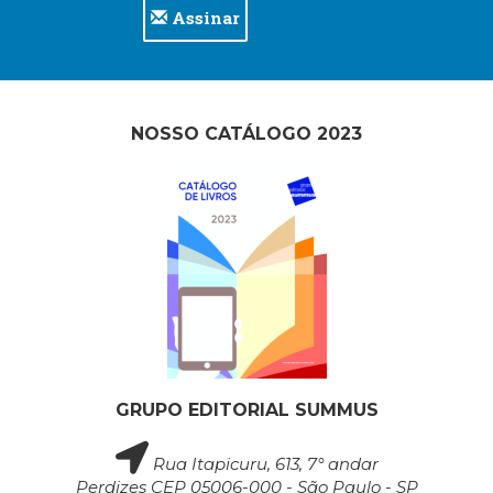
Assinar
(33)
Puericultura
(23)
Rádio
(8)
NOSSO CATÁLOGO 2023
Relações
Públicas
e
Comunicação
Empresarial
(31)
Religião,
Espiritualidade,
Filosofia
(63)
Saúde
(132)
GRUPO EDITORIAL SUMMUS
Sem
categoria
Rua Itapicuru, 613, 7° andar
(0)
Perdizes CEP 05006-000 - São Paulo - SP