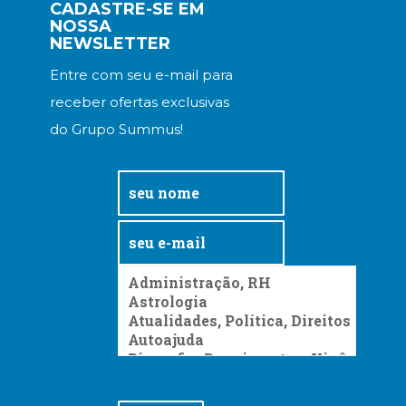
Literatura,
CADASTRE-SE EM
NOSSA
Ficção,
NEWSLETTER
Ensaios
(69)
Entre com seu e-mail para
Obras
receber ofertas exclusivas
de
referência
do Grupo Summus!
(48)
PNL
(Programação
Neurolingüística)
(41)
Psicodrama
(200)
Psicologia,
Psicoterapia
(799)
Publicidade,
Propaganda
e
Marketing