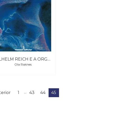
WILHELM REICH E A ORGONOMIA
Ola Raknes
...
erior
1
43
44
45