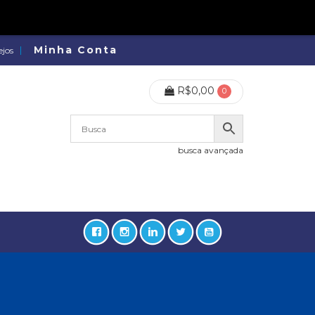
Minha Conta
ejos
R$
0,00
0
busca avançada
lidades, Política, Direitos Humanos (133)