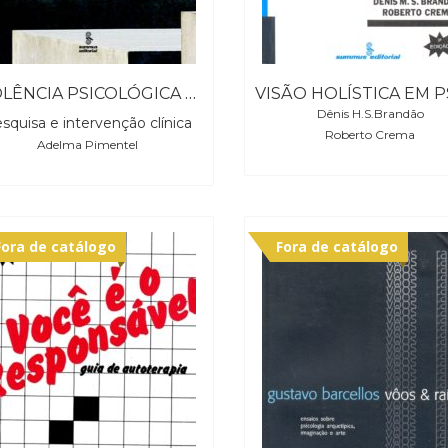
VIOLÊNCIA PSICOLÓGICA NAS RELAÇÕES CONJUGAIS
Dênis H.S.Brandão
squisa e intervenção clínica
Roberto Crema
Adelma Pimentel
Fora de catálogo
Fora de catálogo