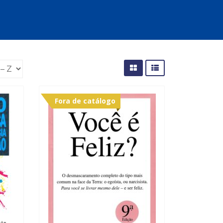
cias Sociais (102)
unicação (232)
tividade (14)
cação (278)
oaudiologia (54)
TQIA+ (66)
s de referência (48)
ologia, Psicoterapia (799)
o (8)
Fora de catálogo
e (132)
s africanos (30)
smo (1)