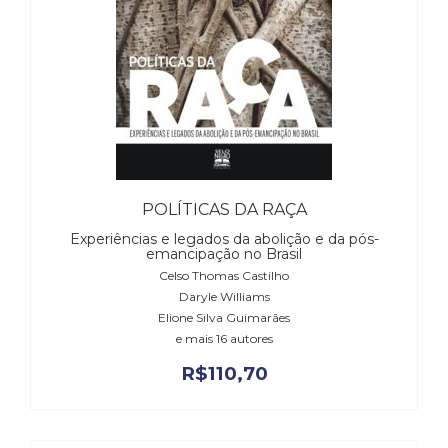
(33)
Puericultura
(23)
Rádio
(8)
Relações
Públicas
e
Comunicação
POLÍTICAS DA RAÇA
Empresarial
Experiências e legados da abolição e da pós-
(31)
emancipação no Brasil
Religião,
Celso Thomas Castilho
Espiritualidade,
Daryle Williams
Filosofia
Elione Silva Guimarães
(63)
e mais 16 autores
Saúde
R$
110,70
(132)
Sem
categoria
(0)