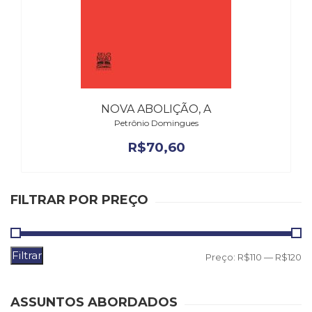
NOVA ABOLIÇÃO, A
Petrônio Domingues
R$
70,60
FILTRAR POR PREÇO
Filtrar
P
P
Preço:
R$110
—
R$120
m
m
ASSUNTOS ABORDADOS