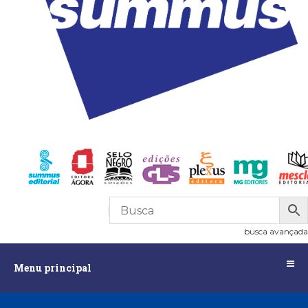
R$
0,00
0
busca avançada
Menu
Menu principal
principal
Assuntos