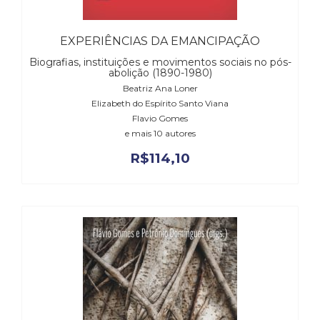
Literatura,
Ficção,
Ensaios
EXPERIÊNCIAS DA EMANCIPAÇÃO
(69)
Biografias, instituições e movimentos sociais no pós-
Obras
abolição (1890-1980)
de
Beatriz Ana Loner
referência
Elizabeth do Espírito Santo Viana
(48)
Flavio Gomes
PNL
e mais 10 autores
(Programação
R$
114,10
Neurolingüística)
(41)
Psicodrama
(200)
Psicologia,
Psicoterapia
(799)
Publicidade,
Propaganda
e
Marketing