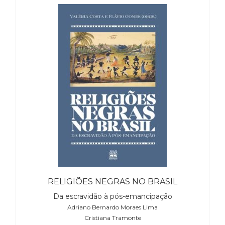
Televisão
(22)
Temas
africanos
(30)
Terapia
Ocupacional
(21)
Treinamento
e
RH
(65)
Turismo
(1)
Vida
Prática
RELIGIÕES NEGRAS NO BRASIL
(32)
Da escravidão à pós-emancipação
Adriano Bernardo Moraes Lima
Cristiana Tramonte