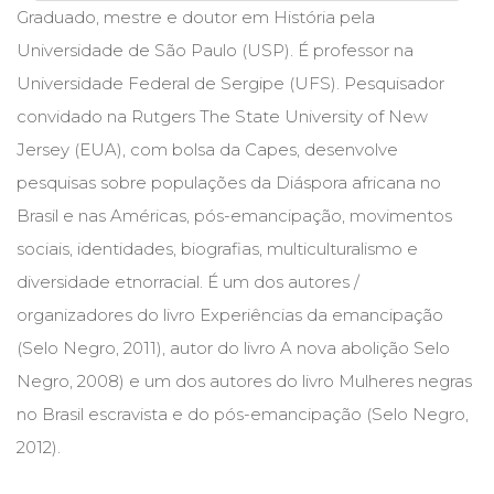
Graduado, mestre e doutor em História pela
Cinema
(23)
Universidade de São Paulo (USP). É professor na
Comportamento
Universidade Federal de Sergipe (UFS). Pesquisador
(418)
convidado na Rutgers The State University of New
Comunicação
(232)
Jersey (EUA), com bolsa da Capes, desenvolve
Corpo
pesquisas sobre populações da Diáspora africana no
e
Brasil e nas Américas, pós-emancipação, movimentos
Movimento
(226)
sociais, identidades, biografias, multiculturalismo e
Crescimento
diversidade etnorracial. É um dos autores /
Interior
organizadores do livro Experiências da emancipação
(222)
Criatividade
(Selo Negro, 2011), autor do livro A nova abolição Selo
(14)
Negro, 2008) e um dos autores do livro Mulheres negras
Culinária,
Alimentação
no Brasil escravista e do pós-emancipação (Selo Negro,
(14)
2012).
Economia,
Negócios