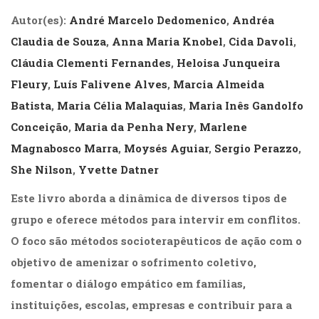
(31)
Autor(es):
André Marcelo Dedomenico
,
Andréa
Educação
(278)
Claudia de Souza
,
Anna Maria Knobel
,
Cida Davoli
,
Educação
Cláudia Clementi Fernandes
,
Heloisa Junqueira
Especial
Fleury
,
Luís Falivene Alves
,
Marcia Almeida
(39)
Fisioterapia
Batista
,
Maria Célia Malaquias
,
Maria Inês Gandolfo
(47)
Conceição
,
Maria da Penha Nery
,
Marlene
Fonoaudiologia
Magnabosco Marra
,
Moysés Aguiar
,
Sergio Perazzo
,
(54)
Gestalt-
She Nilson
,
Yvette Datner
terapia
(93)
Este livro aborda a dinâmica de diversos tipos de
Jornalismo
grupo e oferece métodos para intervir em conflitos.
(57)
O foco são métodos socioterapêuticos de ação com o
LGBTQIA+
(66)
objetivo de amenizar o sofrimento coletivo,
Literatura
fomentar o diálogo empático em famílias,
Erótica
instituições, escolas, empresas e contribuir para a
(11)