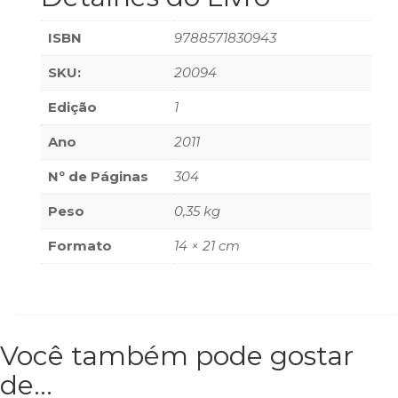
Televisão
(22)
ISBN
9788571830943
Temas
africanos
SKU:
20094
(30)
Edição
1
Terapia
Ocupacional
Ano
2011
(21)
Treinamento
Nº de Páginas
304
e
RH
Peso
0,35 kg
(65)
Turismo
Formato
14 × 21 cm
(1)
Vida
Prática
(32)
Você também pode gostar
de…