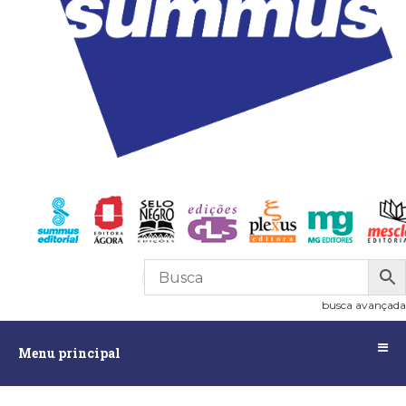
R$
0,00
0
busca avançada
Menu
Menu principal
principal
Assuntos