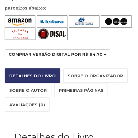
(33)
parceiros abaixo:
Puericultura
(23)
Rádio
(8)
Relações
Públicas
e
COMPRAR VERSÃO DIGITAL POR R$ 64.70
Comunicação
Empresarial
(31)
DETALHES DO LIVRO
SOBRE O ORGANIZADOR
Religião,
Espiritualidade,
SOBRE O AUTOR
PRIMEIRAS PÁGINAS
Filosofia
(63)
AVALIAÇÕES (0)
Saúde
(132)
Sem
categoria
Detalhes do Livro
(0)