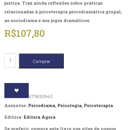
Literatura,
justiça. Traz ainda reflexões sobre práticas
Ficção,
relacionadas à psicoterapia psicodramática grupal,
Ensaios
ao sociodrama e aos jogos dramáticos.
(69)
Obras
R$
107,80
de
referência
(48)
PNL
Intervenções
(Programação
Comprar
Neurolingüística)
grupais
(41)
quantidade
Psicodrama
(200)
Psicologia,
ISBN
: 9788571830943
Psicoterapia
(799)
Assuntos:
Psicodrama
,
Psicologia, Psicoterapia
Publicidade,
Propaganda
Editora:
Editora Ágora
e
Se preferir, compre este livro nos sites de nossos
Marketing