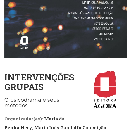
Cinema
(23)
Comportamento
(418)
Comunicação
(232)
Corpo
e
Movimento
(226)
Crescimento
INTERVENÇÕES
Interior
(222)
GRUPAIS
Criatividade
(14)
O psicodrama e seus
Culinária,
métodos
Alimentação
(14)
Organizador(es):
Maria da
Economia,
Penha Nery
,
Maria Inês Gandolfo Conceição
Negócios