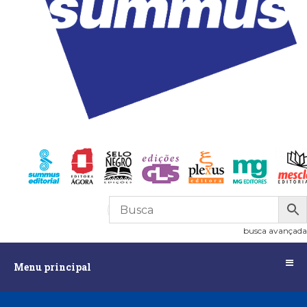
R$
0,00
0
busca avançada
Menu
Menu principal
principal
Assuntos