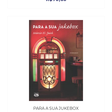
(33)
Puericultura
(23)
Rádio
(8)
Relações
Públicas
e
Comunicação
Empresarial
(31)
Religião,
Espiritualidade,
Filosofia
(63)
Saúde
(132)
Sem
categoria
PARA A SUA JUKEBOX
(0)