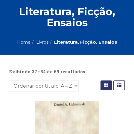
ASSUNTOS
Literatura, Ficção,
Administração,
Ensaios
PROMOÇÕES
RH
(77)
Astrologia
MAIS
(27)
Literatura, Ficção, Ensaios
Home
Livros
Atualidades,
Política,
VENDIDOS
Direitos
Humanos
Exibindo 37–54 de 69 resultados
AUTORES
(133)
Autoajuda
(95)
PROFESSORES
Biografias,
Depoimentos,
Vivências
(104)
Ciências
Sociais
(102)