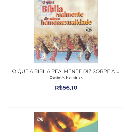
Cinema
(23)
Comportamento
(418)
Comunicação
(232)
Corpo
e
Movimento
(226)
O QUE A BÍBLIA REALMENTE DIZ SOBRE A HOMOSSEXUALIDADE
Crescimento
Interior
Daniel A. Helminak
(222)
R$
56,10
Criatividade
(14)
Culinária,
Alimentação
(14)
Economia,
Negócios