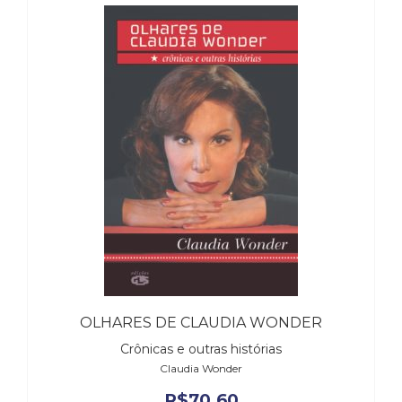
Literatura,
Ficção,
Ensaios
(69)
Obras
de
referência
(48)
PNL
(Programação
Neurolingüística)
(41)
Psicodrama
(200)
Psicologia,
Psicoterapia
(799)
OLHARES DE CLAUDIA WONDER
Publicidade,
Crônicas e outras histórias
Propaganda
Claudia Wonder
e
R$
70,60
Marketing