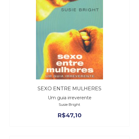
(31)
Educação
(278)
Educação
Especial
(39)
Fisioterapia
(47)
Fonoaudiologia
(54)
Gestalt-
terapia
(93)
SEXO ENTRE MULHERES
Jornalismo
Um guia irreverente
(57)
Susie Bright
LGBTQIA+
(66)
R$
47,10
Literatura
Erótica
(11)