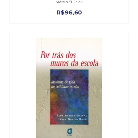
Márcio El-Jaick
Televisão
(22)
R$
96,60
Temas
africanos
(30)
Terapia
Ocupacional
(21)
Treinamento
e
RH
(65)
Turismo
(1)
Vida
Prática
(32)