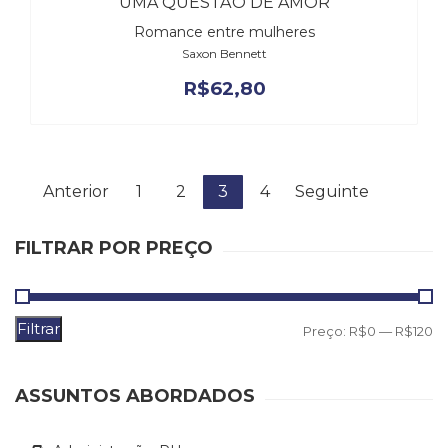
UMA QUESTÃO DE AMOR
Romance entre mulheres
Saxon Bennett
R$
62,80
Anterior
1
2
3
4
Seguinte
FILTRAR POR PREÇO
Filtrar
P
P
Preço:
R$0
—
R$120
m
m
ASSUNTOS ABORDADOS