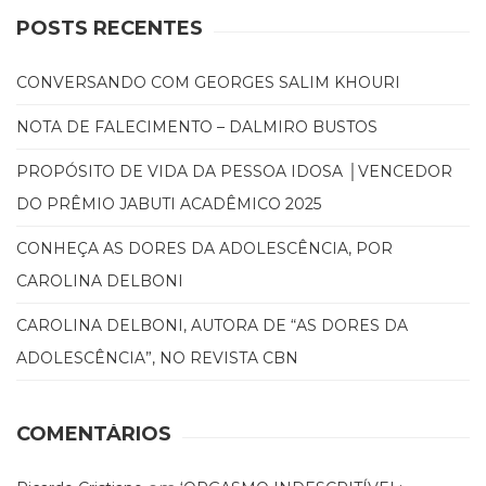
(31)
POSTS RECENTES
Educação
(278)
CONVERSANDO COM GEORGES SALIM KHOURI
Educação
Especial
NOTA DE FALECIMENTO – DALMIRO BUSTOS
(39)
Fisioterapia
PROPÓSITO DE VIDA DA PESSOA IDOSA │VENCEDOR
(47)
DO PRÊMIO JABUTI ACADÊMICO 2025
Fonoaudiologia
(54)
CONHEÇA AS DORES DA ADOLESCÊNCIA, POR
Gestalt-
terapia
CAROLINA DELBONI
(93)
Jornalismo
CAROLINA DELBONI, AUTORA DE “AS DORES DA
(57)
ADOLESCÊNCIA”, NO REVISTA CBN
LGBTQIA+
(66)
Literatura
COMENTÁRIOS
Erótica
(11)