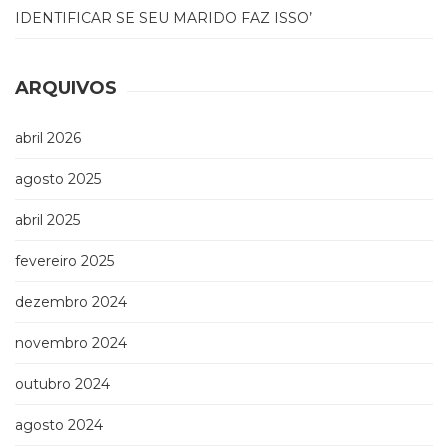
IDENTIFICAR SE SEU MARIDO FAZ ISSO’
(33)
Puericultura
(23)
Rádio
ARQUIVOS
(8)
Relações
abril 2026
Públicas
e
agosto 2025
Comunicação
Empresarial
abril 2025
(31)
Religião,
fevereiro 2025
Espiritualidade,
dezembro 2024
Filosofia
(63)
novembro 2024
Saúde
(132)
outubro 2024
Sem
categoria
agosto 2024
(0)