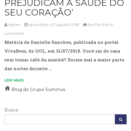
PREJUDICAM A SAÚDE DO
Cinema
SEU CORAÇÃO’
(23)
Comportamento
admin
sexta-feira, 03 agosto 2018
Be the first to
(418)
Comunicação
comment!
(232)
Matéria de Danielle Sanches, publicada no portal
Corpo
VivaBem, do UOL, em 31/07/2018. Você sai de casa
e
Movimento
sem tomar café da manhã? Dorme mal a maior parte
(226)
das noites durante …
Crescimento
Interior
LER MAIS
(222)
Blog do Grupo Summus
Criatividade
(14)
Culinária,
Alimentação
Busca
(14)
Economia,
Negócios