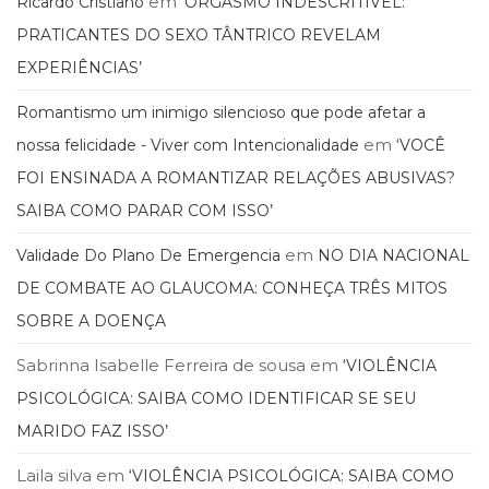
em
Ricardo Cristiano
‘ORGASMO INDESCRITÍVEL:
Literatura,
Ficção,
PRATICANTES DO SEXO TÂNTRICO REVELAM
Ensaios
EXPERIÊNCIAS’
(69)
Obras
Romantismo um inimigo silencioso que pode afetar a
de
em
nossa felicidade - Viver com Intencionalidade
‘VOCÊ
referência
(48)
FOI ENSINADA A ROMANTIZAR RELAÇÕES ABUSIVAS?
PNL
SAIBA COMO PARAR COM ISSO’
(Programação
Neurolingüística)
em
Validade Do Plano De Emergencia
NO DIA NACIONAL
(41)
DE COMBATE AO GLAUCOMA: CONHEÇA TRÊS MITOS
Psicodrama
(200)
SOBRE A DOENÇA
Psicologia,
Sabrinna Isabelle Ferreira de sousa
em
Psicoterapia
‘VIOLÊNCIA
(799)
PSICOLÓGICA: SAIBA COMO IDENTIFICAR SE SEU
Publicidade,
MARIDO FAZ ISSO’
Propaganda
e
Laila silva
em
‘VIOLÊNCIA PSICOLÓGICA: SAIBA COMO
Marketing