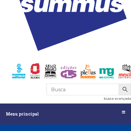
R$
0,00
0
busca avançada
Menu
Menu principal
principal
Assuntos