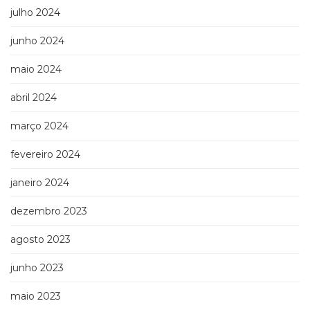
Televisão
julho 2024
(22)
Temas
junho 2024
africanos
(30)
maio 2024
Terapia
abril 2024
Ocupacional
(21)
março 2024
Treinamento
e
fevereiro 2024
RH
(65)
janeiro 2024
Turismo
(1)
dezembro 2023
Vida
Prática
agosto 2023
(32)
junho 2023
maio 2023