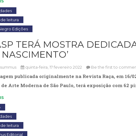
IS
idades
de leitura
Negro Edições
ASP TERÁ MOSTRA DEDICADA
 NASCIMENTO’
osummus
quinta-feira, 17 fevereiro 2022
Be the first to commen
agem publicada originalmente na Revista Raça, em 16/02/2
de Arte Moderna de São Paulo, terá exposição com 62 pi
IS
o
idades
de leitura
s Editorial