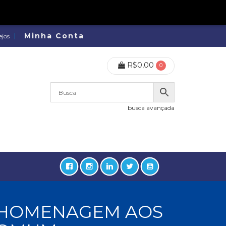
Minha Conta
ejos
R$
0,00
0
busca avançada
Z HOMENAGEM AOS
lidades, Política, Direitos Humanos (133)