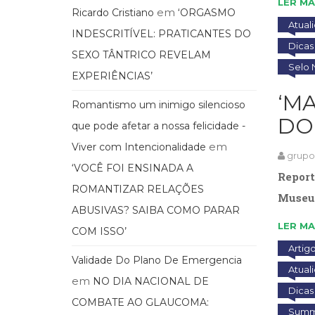
LER MA
em
Ricardo Cristiano
‘ORGASMO
Atual
INDESCRITÍVEL: PRATICANTES DO
Dicas 
SEXO TÂNTRICO REVELAM
Selo 
EXPERIÊNCIAS’
‘M
Romantismo um inimigo silencioso
DO
que pode afetar a nossa felicidade -
em
Viver com Intencionalidade
grup
‘VOCÊ FOI ENSINADA A
Report
ROMANTIZAR RELAÇÕES
Museu 
ABUSIVAS? SAIBA COMO PARAR
LER MA
COM ISSO’
Artig
Validade Do Plano De Emergencia
Atual
em
NO DIA NACIONAL DE
Dicas 
COMBATE AO GLAUCOMA:
Summu