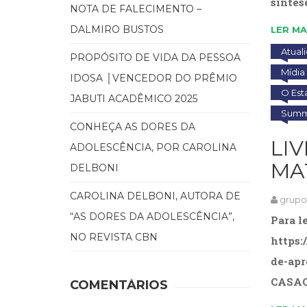
síntes
NOTA DE FALECIMENTO –
DALMIRO BUSTOS
LER MA
Atual
PROPÓSITO DE VIDA DA PESSOA
Mídia
IDOSA │VENCEDOR DO PRÊMIO
O Est
JABUTI ACADÊMICO 2025
Summu
CONHEÇA AS DORES DA
LI
ADOLESCÊNCIA, POR CAROLINA
MA
DELBONI
CAROLINA DELBONI, AUTORA DE
grup
“AS DORES DA ADOLESCÊNCIA”,
Para l
NO REVISTA CBN
https:
de-apr
CASAOr
COMENTÁRIOS