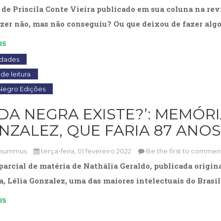
 de Priscila Conte Vieira publicado em sua coluna na rev
izer não, mas não conseguiu? Ou que deixou de fazer alg
IS
idades
de leitura
Negro Edições
ADA NEGRA EXISTE?’: MEMÓRI
NZALEZ, QUE FARIA 87 ANOS
osummus
terça-feira, 01 fevereiro 2022
Be the first to comment
parcial de matéria de Nathália Geraldo, publicada orig
a, Lélia Gonzalez, uma das maiores intelectuais do Brasi
IS