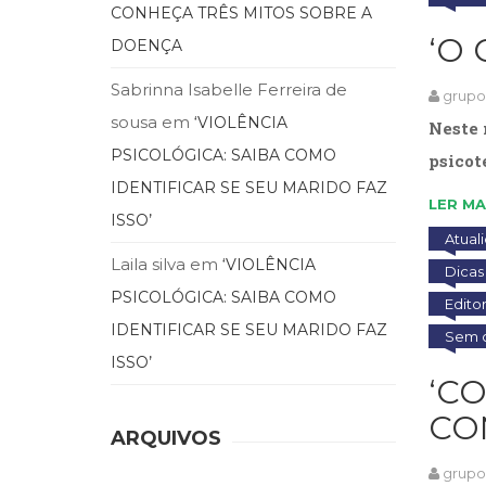
CONHEÇA TRÊS MITOS SOBRE A
‘O
DOENÇA
Sabrinna Isabelle Ferreira de
grup
sousa
em
‘VIOLÊNCIA
Neste 
PSICOLÓGICA: SAIBA COMO
psicot
IDENTIFICAR SE SEU MARIDO FAZ
LER MA
ISSO’
Atual
Laila silva
em
‘VIOLÊNCIA
Dicas 
PSICOLÓGICA: SAIBA COMO
Edito
IDENTIFICAR SE SEU MARIDO FAZ
Sem c
ISSO’
‘C
CO
ARQUIVOS
grup