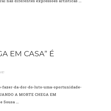
al nas diferentes expressões artísticas …
A EM CASA” É
nt!
mo-fazer-da-dor-do-luto-uma-oportunidade-
: . QUANDO A MORTE CHEGA EM
e Sousa …