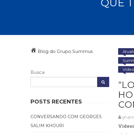
QUE 
Autoajuda (95)
Cinema (23)
Corpo e Movimento (226)
Culinária, Alimentação (14)
Educação Especial (39)
Gestalt-terapia (93)
Literatura Erótica (11)
PNL (Programação Neurolingüística) (41)
Blog do Grupo Summus
Atual
Publicidade, Propaganda e Marketing (33)
Summu
Relações Públicas e Comunicação Empresar
Víde
(31)
Busca
Sem categoria (0)
“L
Terapia Ocupacional (21)
Vida Prática (32)
HO
POSTS RECENTES
CO
CONVERSANDO COM GEORGES
grup
SALIM KHOURI
Videod