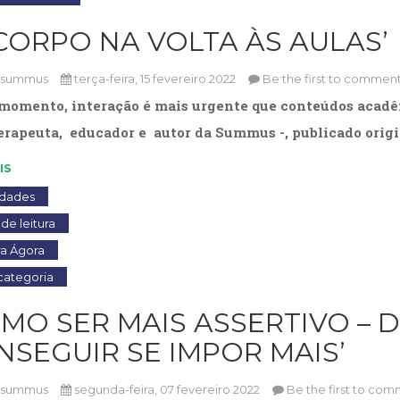
 CORPO NA VOLTA ÀS AULAS’
osummus
terça-feira, 15 fevereiro 2022
Be the first to comment
momento, interação é mais urgente que conteúdos acadê
erapeuta, educador e autor da Summus -, publicado origi
IS
idades
de leitura
ra Ágora
ategoria
OMO SER MAIS ASSERTIVO – 
NSEGUIR SE IMPOR MAIS’
osummus
segunda-feira, 07 fevereiro 2022
Be the first to com