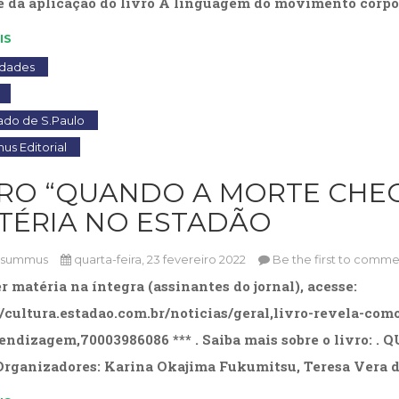
e da aplicação do livro A linguagem do movimento corpor
IS
idades
ado de S.Paulo
s Editorial
VRO “QUANDO A MORTE CHEG
TÉRIA NO ESTADÃO
osummus
quarta-feira, 23 fevereiro 2022
Be the first to comme
er matéria na íntegra (assinantes do jornal), acesse:
//cultura.estadao.com.br/noticias/geral,livro-revela-co
endizagem,70003986086 *** . Saiba mais sobre o livro
ganizadores: Karina Okajima Fukumitsu, Teresa Vera d