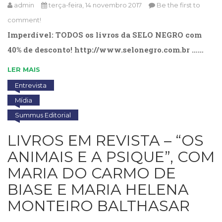
admin
terça-feira, 14 novembro 2017
Be the first to
(33)
Puericultura
comment!
(23)
Imperdível: TODOS os livros da SELO NEGRO com
Rádio
40% de desconto! http://www.selonegro.com.br ……
(8)
Relações
LER MAIS
Públicas
e
Entrevista
Comunicação
Mídia
Empresarial
Summus Editorial
(31)
Religião,
LIVROS EM REVISTA – “OS
Espiritualidade,
Filosofia
ANIMAIS E A PSIQUE”, COM
(63)
MARIA DO CARMO DE
Saúde
(132)
BIASE E MARIA HELENA
Sem
MONTEIRO BALTHASAR
categoria
(0)