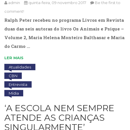
admin
quinta-feira, 09 novembro 2017
Be the first to
Televisão
(22)
comment!
Temas
Ralph Peter recebeu no programa Livros em Revista
africanos
duas das seis autoras do livro Os Animais e Psique –
(30)
Terapia
Volume 2, Maria Helena Monteiro Balthasar e Maria
Ocupacional
do Carmo …
(21)
Treinamento
LER MAIS
e
RH
Atualidades
(65)
CBN
Turismo
Entrevista
(1)
Vida
Mídia
Prática
(32)
‘A ESCOLA NEM SEMPRE
ATENDE AS CRIANÇAS
SINGULARMENTE’