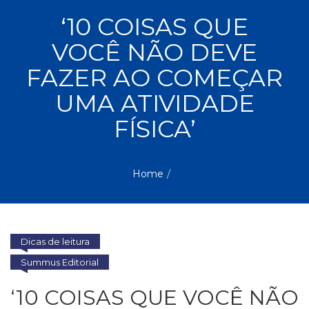
ASSUNTOS
‘10 COISAS QUE
Administração,
VOCÊ NÃO DEVE
PROMOÇÕES
RH
(77)
FAZER AO COMEÇAR
Astrologia
MAIS
UMA ATIVIDADE
(27)
Atualidades,
FÍSICA’
Política,
VENDIDOS
Direitos
Humanos
AUTORES
(133)
Home
Autoajuda
(95)
PROFESSORES
Biografias,
Depoimentos,
Dicas de leitura
Vivências
(104)
Summus Editorial
Ciências
‘10 COISAS QUE VOCÊ NÃO
Sociais
(102)