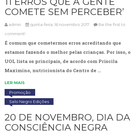
11 ERROS QUE A GENTE
Literatura,
Ficção,
COMETE SEM PERCEBER’
Ensaios
(69)
admin
quinta-feira, 16 novembro 2017
Be the first to
Obras
comment!
de
referência
É comum que cometermos erros acreditando que
(48)
estamos fazendo o melhor pelas crianças. Por isso, o
PNL
UOL lista os principais, de acordo com Priscila
(Programação
Neurolingüística)
Maximino, nutricionista do Centro de …
(41)
Psicodrama
LER MAIS
(200)
Promoção
Psicologia,
Selo Negro Edições
Psicoterapia
(799)
20 DE NOVEMBRO, DIA DA
Publicidade,
Propaganda
CONSCIÊNCIA NEGRA
e
Marketing