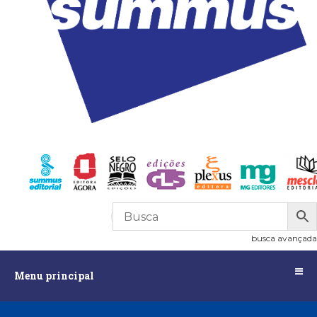
R$
0,00
0
busca avançada
Menu
Menu principal
principal
Assuntos