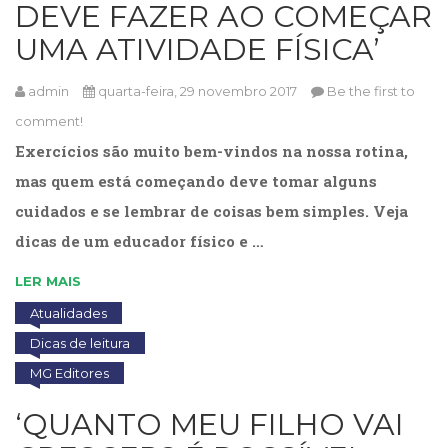
DEVE FAZER AO COMEÇAR
Cinema
UMA ATIVIDADE FÍSICA’
(23)
Comportamento
(418)
admin
quarta-feira, 29 novembro 2017
Be the first to
Comunicação
comment!
(232)
Exercícios são muito bem-vindos na nossa rotina,
Corpo
e
mas quem está começando deve tomar alguns
Movimento
cuidados e se lembrar de coisas bem simples. Veja
(226)
dicas de um educador físico e …
Crescimento
Interior
LER MAIS
(222)
Criatividade
Atualidades
(14)
Dicas de leitura
Culinária,
Alimentação
MG Editores
(14)
‘QUANTO MEU FILHO VAI
Economia,
Negócios