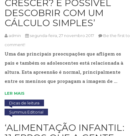
CRESCER? É POSSÍVEL
(31)
DESCOBRIR COM UM
Educação
(278)
CÁLCULO SIMPLES’
Educação
Especial
admin
segunda-feira, 27 novembro 2017
Be the first to
(39)
Fisioterapia
comment!
(47)
Uma das principais preocupações que afligem os
Fonoaudiologia
pais e também os adolescentes está relacionada à
(54)
Gestalt-
altura. Esta apreensão é normal, principalmente
terapia
entre os meninos que propagam a imagem de …
(93)
Jornalismo
LER MAIS
(57)
Dicas de leitura
LGBTQIA+
(66)
Summus Editorial
Literatura
Erótica
‘ALIMENTAÇÃO INFANTIL:
(11)