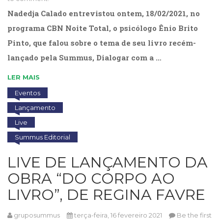
Televisão
Nadedja Calado entrevistou ontem, 18/02/2021, no
(22)
Temas
programa CBN Noite Total, o psicólogo Ênio Brito
africanos
Pinto, que falou sobre o tema de seu livro recém-
(30)
lançado pela Summus, Dialogar com a …
Terapia
Ocupacional
LER MAIS
(21)
Treinamento
Eventos
e
Lançamento
RH
Live
(65)
Turismo
Summus Editorial
(1)
Vida
LIVE DE LANÇAMENTO DA
Prática
OBRA “DO CORPO AO
(32)
LIVRO”, DE REGINA FAVRE
gruposummus
terça-feira, 16 fevereiro 2021
Be the first