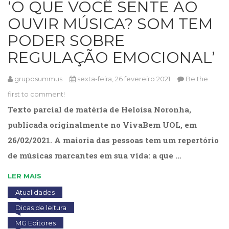
‘O QUE VOCÊ SENTE AO
Cinema
OUVIR MÚSICA? SOM TEM
(23)
Comportamento
PODER SOBRE
(418)
REGULAÇÃO EMOCIONAL’
Comunicação
(232)
Corpo
gruposummus
sexta-feira, 26 fevereiro 2021
Be the
e
first to comment!
Movimento
Texto parcial de matéria de Heloísa Noronha,
(226)
Crescimento
publicada originalmente no VivaBem UOL, em
Interior
26/02/2021. A maioria das pessoas tem um repertório
(222)
de músicas marcantes em sua vida: a que …
Criatividade
(14)
LER MAIS
Culinária,
Alimentação
Atualidades
(14)
Dicas de leitura
Economia,
MG Editores
Negócios