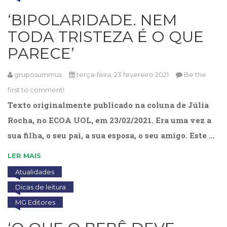
(31)
‘BIPOLARIDADE. NEM
Educação
(278)
TODA TRISTEZA É O QUE
Educação
PARECE’
Especial
(39)
Fisioterapia
gruposummus
terça-feira, 23 fevereiro 2021
Be the
(47)
first to comment!
Fonoaudiologia
Texto originalmente publicado na coluna de Júlia
(54)
Gestalt-
Rocha, no ECOA UOL, em 23/02/2021. Era uma vez a
terapia
sua filha, o seu pai, a sua esposa, o seu amigo. Este …
(93)
Jornalismo
LER MAIS
(57)
Atualidades
LGBTQIA+
(66)
Dicas de leitura
Literatura
MG Editores
Erótica
(11)