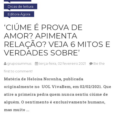
Dicas de leitura
Editora Ágora
‘CIÚME É PROVA DE
AMOR? APIMENTA
RELAÇÃO? VEJA 6 MITOS E
VERDADES SOBRE’
gruposummus
terça-feira, 02 fevereiro 2021
Be the
first to comment!
Matéria de Heloísa Noronha, publicada
originalmente no UOL VivaBem, em 02/02/2021. Que
atire a primeira pedra quem nunca sentiu ciúme de
alguém. O sentimento é exclusivamente humano,
mas muito …