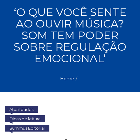
ASSUNTOS
‘O QUE VOCÊ SENTE
Administração,
AO OUVIR MÚSICA?
PROMOÇÕES
RH
(77)
SOM TEM PODER
Astrologia
MAIS
SOBRE REGULAÇÃO
(27)
Atualidades,
EMOCIONAL’
Política,
VENDIDOS
Direitos
Humanos
AUTORES
(133)
Home
Autoajuda
(95)
PROFESSORES
Biografias,
Depoimentos,
Atualidades
Vivências
(104)
Dicas de leitura
Ciências
Summus Editorial
Sociais
(102)