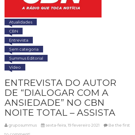
(33)
Puericultura
(23)
Atualidades
Rádio
CBN
(8)
Relações
Entrevista
Públicas
Sem categoria
e
Summus Editorial
Comunicação
Empresarial
Vídeo
(31)
Religião,
ENTREVISTA DO AUTOR
Espiritualidade,
DE “DIALOGAR COM A
Filosofia
(63)
ANSIEDADE” NO CBN
Saúde
NOITE TOTAL – ASSISTA
(132)
Sem
categoria
gruposummus
sexta-feira, 19 fevereiro 2021
Be the first
(0)
to comment!