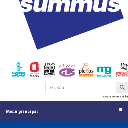
R$
0,00
0
busca avançada
Menu
Menu principal
principal
Assuntos