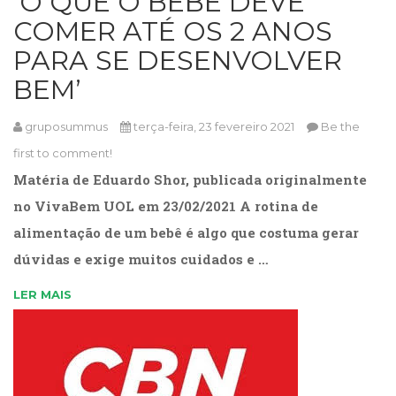
‘O QUE O BEBÊ DEVE
Literatura,
COMER ATÉ OS 2 ANOS
Ficção,
Ensaios
PARA SE DESENVOLVER
(69)
BEM’
Obras
de
referência
gruposummus
terça-feira, 23 fevereiro 2021
Be the
(48)
first to comment!
PNL
Matéria de Eduardo Shor, publicada originalmente
(Programação
Neurolingüística)
no VivaBem UOL em 23/02/2021 A rotina de
(41)
alimentação de um bebê é algo que costuma gerar
Psicodrama
(200)
dúvidas e exige muitos cuidados e …
Psicologia,
LER MAIS
Psicoterapia
(799)
Publicidade,
Propaganda
e
Marketing