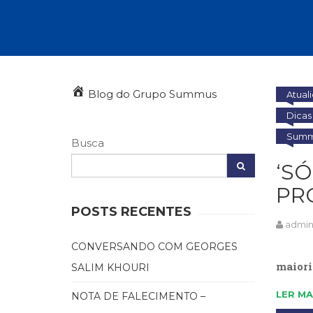
Autoajuda (95)
Cinema (23)
Corpo e Movimento (226)
Culinária, Alimentação (14)
Educação Especial (39)
Gestalt-terapia (93)
Blog do Grupo Summus
Atual
Literatura Erótica (11)
Dicas 
PNL (Programação Neurolingüística) (41)
Publicidade, Propaganda e Marketing (33)
Summu
Busca
Relações Públicas e Comunicação Empresar
(31)
‘S
Sem categoria (0)
PR
Terapia Ocupacional (21)
Vida Prática (32)
POSTS RECENTES
admi
. ….. 
CONVERSANDO COM GEORGES
maiori
SALIM KHOURI
LER MA
NOTA DE FALECIMENTO –