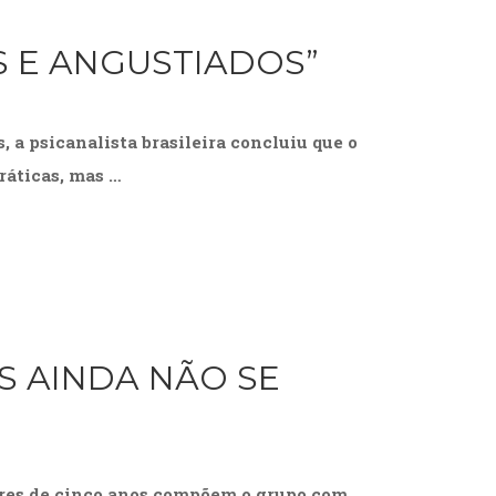
 E ANGUSTIADOS”
 a psicanalista brasileira concluiu que o
ráticas, mas …
S AINDA NÃO SE
ores de cinco anos compõem o grupo com