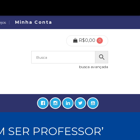
Minha Conta
ejos
R$
0,00
0
busca avançada
M SER PROFESSOR’
lidades, Política, Direitos Humanos (133)