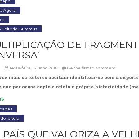
-papo
ra Ágora
os
 Editorial Summus
ULTIPLICAÇÃO DE FRAGMENT
NVERSA’
n
sexta-feira, 15 junho 2018
Be the first to comment!
vez mais os leitores aceitam identificar-se com a expe
que por acaso capta e relata a própria historicidade (ma
IS
idades
de leitura
 PAÍS QUE VALORIZA A VELH