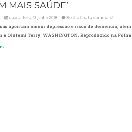
M MAIS SAÚDE’
n
quarta-feira, 13 junho 2018
Be the first to comment!
sas apontam menor depressão e risco de demência, além 
 e Olufemi Terry, WASHINGTON. Reproduzido na Folha de
IS