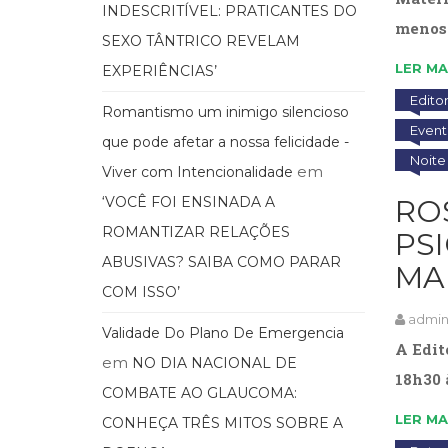
INDESCRITÍVEL: PRATICANTES DO
menos 
SEXO TÂNTRICO REVELAM
LER MA
EXPERIÊNCIAS’
Edito
Romantismo um inimigo silencioso
Event
que pode afetar a nossa felicidade -
Noite
em
Viver com Intencionalidade
‘VOCÊ FOI ENSINADA A
RO
ROMANTIZAR RELAÇÕES
PSI
ABUSIVAS? SAIBA COMO PARAR
MA
COM ISSO’
admi
Validade Do Plano De Emergencia
A Edit
em
NO DIA NACIONAL DE
18h30 
COMBATE AO GLAUCOMA:
LER MA
CONHEÇA TRÊS MITOS SOBRE A