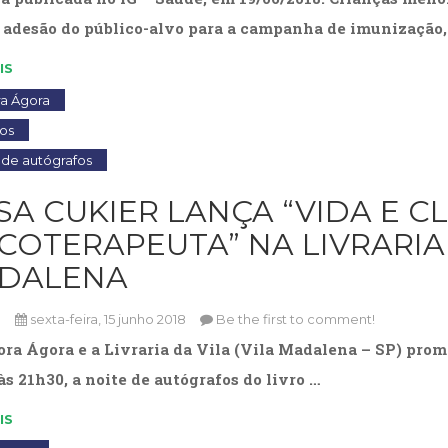
adesão do público-alvo para a campanha de imunização,
IS
ra Ágora
os
 de autógrafos
SA CUKIER LANÇA “VIDA E C
COTERAPEUTA” NA LIVRARIA 
DALENA
n
sexta-feira, 15 junho 2018
Be the first to comment!
ora Ágora e a Livraria da Vila (Vila Madalena – SP) promo
às 21h30, a noite de autógrafos do livro …
IS