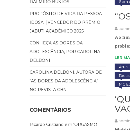
DALMIRO BUSTOS
Sem c
PROPÓSITO DE VIDA DA PESSOA
“O
IDOSA │VENCEDOR DO PRÊMIO
admi
JABUTI ACADÊMICO 2025
Ao fim
CONHEÇA AS DORES DA
proble
ADOLESCÊNCIA, POR CAROLINA
LER MA
DELBONI
Atual
CAROLINA DELBONI, AUTORA DE
Dicas 
“AS DORES DA ADOLESCÊNCIA”,
MG Ed
NO REVISTA CBN
‘Q
VA
COMENTÁRIOS
admi
em
Ricardo Cristiano
‘ORGASMO
Matéri