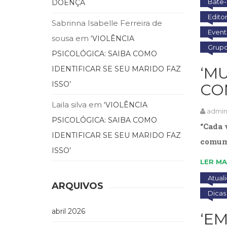
Bate
DOENÇA
Edito
Sabrinna Isabelle Ferreira de
Event
sousa
em
‘VIOLÊNCIA
Grupo
PSICOLÓGICA: SAIBA COMO
‘M
IDENTIFICAR SE SEU MARIDO FAZ
ISSO’
CO
Laila silva
em
‘VIOLÊNCIA
admi
PSICOLÓGICA: SAIBA COMO
“Cada 
IDENTIFICAR SE SEU MARIDO FAZ
comum 
ISSO’
LER MA
Atual
ARQUIVOS
Dicas 
abril 2026
‘EM