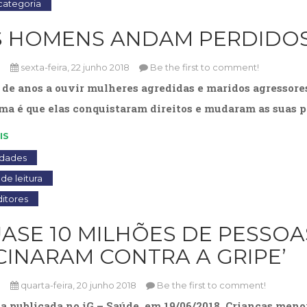
ategoria
S HOMENS ANDAM PERDIDOS
n
sexta-feira, 22 junho 2018
Be the first to comment!
 de anos a ouvir mulheres agredidas e maridos agressores,
ma é que elas conquistaram direitos e mudaram as suas p
IS
idades
de leitura
itores
UASE 10 MILHÕES DE PESSOA
CINARAM CONTRA A GRIPE’
n
quarta-feira, 20 junho 2018
Be the first to comment!
a publicada no iG – Saúde, em 19/06/2018. Crianças men