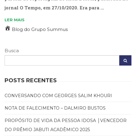
(31)
jornal O Tempo, em 27/10/2020. Era para …
Educação
(278)
LER MAIS
Educação
Blog do Grupo Summus
Especial
(39)
Fisioterapia
Busca
(47)
Fonoaudiologia
(54)
Gestalt-
terapia
POSTS RECENTES
(93)
Jornalismo
CONVERSANDO COM GEORGES SALIM KHOURI
(57)
LGBTQIA+
NOTA DE FALECIMENTO – DALMIRO BUSTOS
(66)
Literatura
PROPÓSITO DE VIDA DA PESSOA IDOSA │VENCEDOR
Erótica
DO PRÊMIO JABUTI ACADÊMICO 2025
(11)