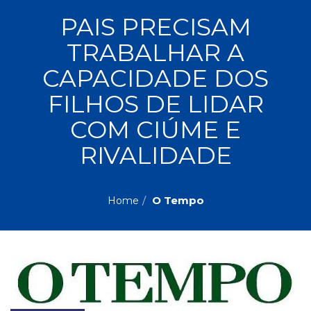
ASSUNTOS
PAIS PRECISAM
Administração,
TRABALHAR A
PROMOÇÕES
RH
(77)
CAPACIDADE DOS
Astrologia
MAIS
FILHOS DE LIDAR
(27)
Atualidades,
COM CIÚME E
Política,
VENDIDOS
Direitos
RIVALIDADE
Humanos
AUTORES
(133)
Autoajuda
O Tempo
Home
(95)
PROFESSORES
Biografias,
Depoimentos,
Vivências
(104)
Ciências
Sociais
(102)