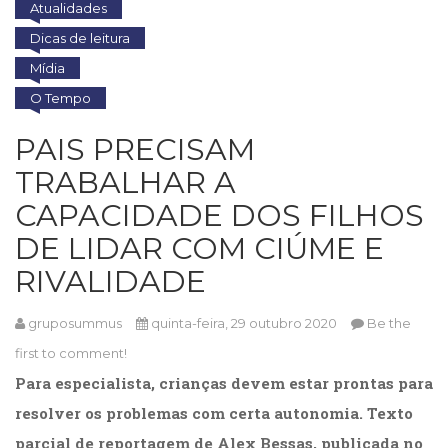
Atualidades
Cinema
Dicas de leitura
(23)
Comportamento
Mídia
(418)
O Tempo
Comunicação
(232)
PAIS PRECISAM
Corpo
TRABALHAR A
e
Movimento
CAPACIDADE DOS FILHOS
(226)
DE LIDAR COM CIÚME E
Crescimento
Interior
RIVALIDADE
(222)
Criatividade
gruposummus
quinta-feira, 29 outubro 2020
Be the
(14)
Culinária,
first to comment!
Alimentação
Para especialista, crianças devem estar prontas para
(14)
resolver os problemas com certa autonomia. Texto
Economia,
Negócios
parcial de reportagem de Alex Bessas, publicada no