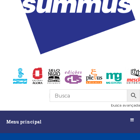
R$
0,00
0
busca avançada
Menu
Menu principal
principal
Assuntos