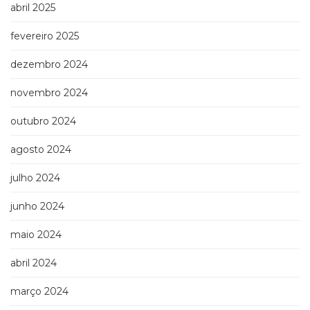
Televisão
abril 2025
(22)
fevereiro 2025
Temas
africanos
dezembro 2024
(30)
Terapia
novembro 2024
Ocupacional
(21)
outubro 2024
Treinamento
e
agosto 2024
RH
(65)
julho 2024
Turismo
(1)
junho 2024
Vida
maio 2024
Prática
(32)
abril 2024
março 2024