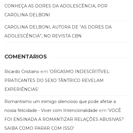
Literatura,
CONHEÇA AS DORES DA ADOLESCÊNCIA, POR
Ficção,
Ensaios
CAROLINA DELBONI
(69)
CAROLINA DELBONI, AUTORA DE “AS DORES DA
Obras
de
ADOLESCÊNCIA”, NO REVISTA CBN
referência
(48)
PNL
COMENTÁRIOS
(Programação
Neurolingüística)
em
Ricardo Cristiano
‘ORGASMO INDESCRITÍVEL:
(41)
Psicodrama
PRATICANTES DO SEXO TÂNTRICO REVELAM
(200)
EXPERIÊNCIAS’
Psicologia,
Psicoterapia
Romantismo um inimigo silencioso que pode afetar a
(799)
em
nossa felicidade - Viver com Intencionalidade
‘VOCÊ
Publicidade,
Propaganda
FOI ENSINADA A ROMANTIZAR RELAÇÕES ABUSIVAS?
e
SAIBA COMO PARAR COM ISSO’
Marketing