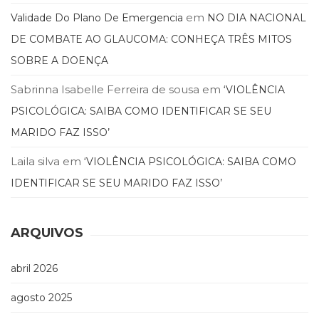
(33)
em
Validade Do Plano De Emergencia
NO DIA NACIONAL
Puericultura
DE COMBATE AO GLAUCOMA: CONHEÇA TRÊS MITOS
(23)
Rádio
SOBRE A DOENÇA
(8)
Sabrinna Isabelle Ferreira de sousa
em
‘VIOLÊNCIA
Relações
Públicas
PSICOLÓGICA: SAIBA COMO IDENTIFICAR SE SEU
e
MARIDO FAZ ISSO’
Comunicação
Empresarial
Laila silva
em
‘VIOLÊNCIA PSICOLÓGICA: SAIBA COMO
(31)
IDENTIFICAR SE SEU MARIDO FAZ ISSO’
Religião,
Espiritualidade,
Filosofia
ARQUIVOS
(63)
Saúde
(132)
abril 2026
Sem
categoria
agosto 2025
(0)