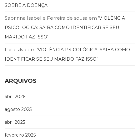
SOBRE A DOENÇA
(33)
Puericultura
Sabrinna Isabelle Ferreira de sousa
em
‘VIOLÊNCIA
(23)
Rádio
PSICOLÓGICA: SAIBA COMO IDENTIFICAR SE SEU
(8)
MARIDO FAZ ISSO’
Relações
Públicas
Laila silva
em
‘VIOLÊNCIA PSICOLÓGICA: SAIBA COMO
e
IDENTIFICAR SE SEU MARIDO FAZ ISSO’
Comunicação
Empresarial
(31)
ARQUIVOS
Religião,
Espiritualidade,
Filosofia
abril 2026
(63)
Saúde
agosto 2025
(132)
abril 2025
Sem
categoria
fevereiro 2025
(0)