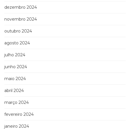
Televisão
dezembro 2024
(22)
Temas
novembro 2024
africanos
(30)
outubro 2024
Terapia
Ocupacional
agosto 2024
(21)
Treinamento
julho 2024
e
junho 2024
RH
(65)
maio 2024
Turismo
(1)
abril 2024
Vida
Prática
março 2024
(32)
fevereiro 2024
janeiro 2024