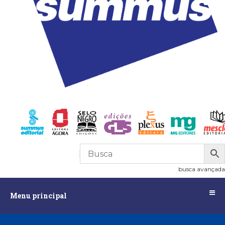
R$
0,00
0
busca avançada
Menu
Menu principal
principal
Assuntos