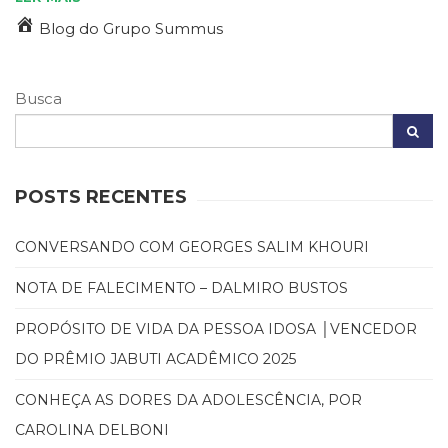
(31)
Blog do Grupo Summus
Educação
(278)
Educação
Busca
Especial
(39)
Fisioterapia
(47)
Fonoaudiologia
POSTS RECENTES
(54)
Gestalt-
CONVERSANDO COM GEORGES SALIM KHOURI
terapia
(93)
NOTA DE FALECIMENTO – DALMIRO BUSTOS
Jornalismo
(57)
PROPÓSITO DE VIDA DA PESSOA IDOSA │VENCEDOR
LGBTQIA+
DO PRÊMIO JABUTI ACADÊMICO 2025
(66)
Literatura
CONHEÇA AS DORES DA ADOLESCÊNCIA, POR
Erótica
CAROLINA DELBONI
(11)