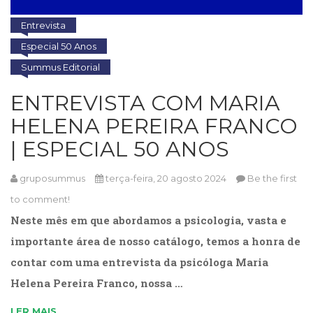
Cinema
Entrevista
(23)
Comportamento
Especial 50 Anos
(418)
Summus Editorial
Comunicação
(232)
ENTREVISTA COM MARIA
Corpo
HELENA PEREIRA FRANCO
e
Movimento
| ESPECIAL 50 ANOS
(226)
Crescimento
gruposummus
terça-feira, 20 agosto 2024
Be the first
Interior
(222)
to comment!
Criatividade
Neste mês em que abordamos a psicologia, vasta e
(14)
importante área de nosso catálogo, temos a honra de
Culinária,
Alimentação
contar com uma entrevista da psicóloga Maria
(14)
Helena Pereira Franco, nossa …
Economia,
Negócios
LER MAIS