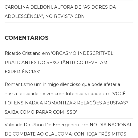
Literatura,
CAROLINA DELBONI, AUTORA DE “AS DORES DA
Ficção,
Ensaios
ADOLESCÊNCIA”, NO REVISTA CBN
(69)
Obras
de
COMENTÁRIOS
referência
(48)
em
Ricardo Cristiano
‘ORGASMO INDESCRITÍVEL:
PNL
(Programação
PRATICANTES DO SEXO TÂNTRICO REVELAM
Neurolingüística)
EXPERIÊNCIAS’
(41)
Psicodrama
Romantismo um inimigo silencioso que pode afetar a
(200)
em
nossa felicidade - Viver com Intencionalidade
‘VOCÊ
Psicologia,
FOI ENSINADA A ROMANTIZAR RELAÇÕES ABUSIVAS?
Psicoterapia
(799)
SAIBA COMO PARAR COM ISSO’
Publicidade,
Propaganda
em
Validade Do Plano De Emergencia
NO DIA NACIONAL
e
DE COMBATE AO GLAUCOMA: CONHEÇA TRÊS MITOS
Marketing