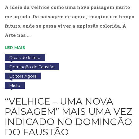
Literatura,
A ideia da velhice como uma nova paisagem muito
Ficção,
Ensaios
me agrada. Da paisagem de agora, imagino um tempo
(69)
futuro, onde se possa viver a explosão colorida. A
Obras
Arte nos …
de
referência
LER MAIS
(48)
PNL
Dicas de leitura
(Programação
Domingão do Faustão
Neurolingüística)
Editora Ágora
(41)
Psicodrama
Mídia
(200)
Psicologia,
“VELHICE – UMA NOVA
Psicoterapia
PAISAGEM” MAIS UMA VEZ
(799)
Publicidade,
INDICADO NO DOMINGÃO
Propaganda
DO FAUSTÃO
e
Marketing