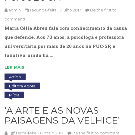
(31)
admin
segunda-feira, 17 julho 2017
Be the first to
Educação
(278)
comment!
Educação
Maria Célia Abreu fala com conhecimento da causa
Especial
que defende. Aos 73 anos, a psicóloga e professora
(39)
Fisioterapia
universitária por mais de 20 anos na PUC-SP, é
(47)
taxativa: ainda há …
Fonoaudiologia
(54)
LER MAIS
Gestalt-
terapia
Artigo
(93)
Editora Ágora
Jornalismo
Mídia
(57)
LGBTQIA+
‘A ARTE E AS NOVAS
(66)
Literatura
PAISAGENS DA VELHICE’
Erótica
(11)
terça-feira, 09 maio 2017
Be the first to comment!