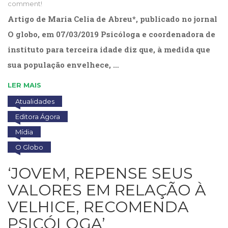
comment!
Cinema
Artigo de Maria Celia de Abreu*, publicado no jornal
(23)
Comportamento
O globo, em 07/03/2019 Psicóloga e coordenadora de
(418)
instituto para terceira idade diz que, à medida que
Comunicação
sua população envelhece, …
(232)
Corpo
LER MAIS
e
Movimento
Atualidades
(226)
Editora Ágora
Crescimento
Mídia
Interior
(222)
O Globo
Criatividade
(14)
‘JOVEM, REPENSE SEUS
Culinária,
VALORES EM RELAÇÃO À
Alimentação
(14)
VELHICE, RECOMENDA
Economia,
PSICÓLOGA’
Negócios