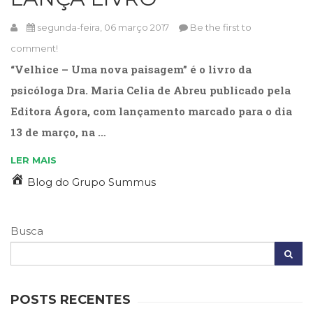
Televisão
(22)
segunda-feira, 06 março 2017
Be the first to
Temas
comment!
africanos
“Velhice – Uma nova paisagem” é o livro da
(30)
Terapia
psicóloga Dra. Maria Celia de Abreu publicado pela
Ocupacional
Editora Ágora, com lançamento marcado para o dia
(21)
Treinamento
13 de março, na …
e
LER MAIS
RH
(65)
Blog do Grupo Summus
Turismo
(1)
Vida
Busca
Prática
(32)
POSTS RECENTES