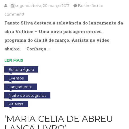
(33)
segunda-feira, 20 março 2017
Be the first to
Puericultura
comment!
(23)
Fausto Silva destaca a relevância do lançamento da
Rádio
(8)
obra Velhice – Uma nova paisagem em seu
Relações
programa do dia 19 de março. Assista no vídeo
Públicas
abaixo. Conheça …
e
Comunicação
LER MAIS
Empresarial
(31)
Editora Ágora
Religião,
Eventos
Espiritualidade,
Lançamento
Filosofia
(63)
Noite de autógrafos
Saúde
Palestra
(132)
Sem
‘MARIA CELIA DE ABREU
categoria
LANÇA LIVRO’
(0)