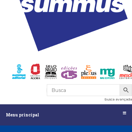
R$
0,00
0
busca avançada
Menu
Menu principal
principal
Assuntos