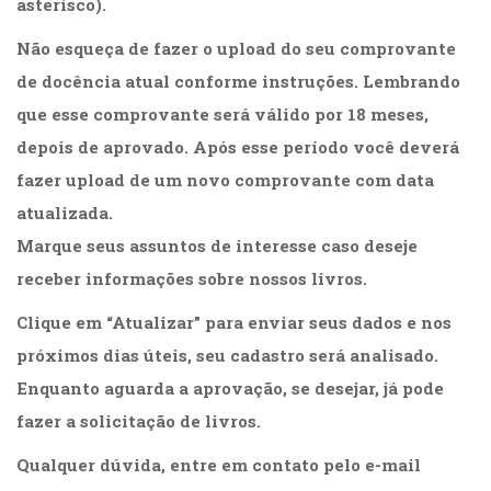
asterisco).
Cinema
(23)
Não esqueça de fazer o upload do seu comprovante
Comportamento
de docência atual conforme instruções. Lembrando
(418)
que esse comprovante será válido por 18 meses,
Comunicação
(232)
depois de aprovado. Após esse período você deverá
Corpo
fazer upload de um novo comprovante com data
e
atualizada.
Movimento
(226)
Marque seus assuntos de interesse caso deseje
Crescimento
receber informações sobre nossos livros.
Interior
(222)
Clique em “Atualizar” para enviar seus dados e nos
Criatividade
próximos dias úteis, seu cadastro será analisado.
(14)
Culinária,
Enquanto aguarda a aprovação, se desejar, já pode
Alimentação
fazer a solicitação de livros.
(14)
Economia,
Qualquer dúvida, entre em contato pelo e-mail
Negócios