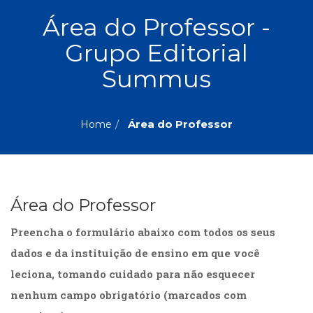
ASSUNTOS
Área do Professor -
Administração,
Grupo Editorial
PROMOÇÕES
RH
(77)
Summus
Astrologia
MAIS
(27)
Atualidades,
Área do Professor
Home
Política,
VENDIDOS
Direitos
Humanos
AUTORES
(133)
Autoajuda
Área do Professor
(95)
PROFESSORES
Biografias,
Preencha o formulário abaixo com todos os seus
Depoimentos,
Vivências
dados e da instituição de ensino em que você
(104)
leciona, tomando cuidado para não esquecer
Ciências
nenhum campo obrigatório (marcados com
Sociais
(102)