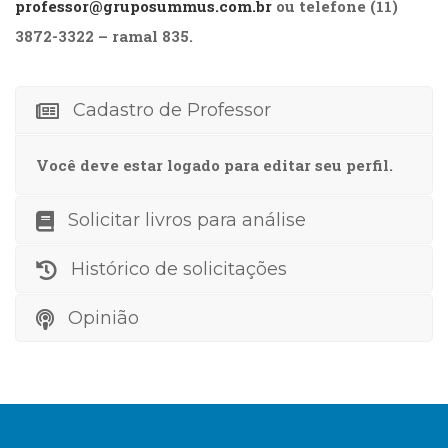
professor@gruposummus.com.br
ou telefone (11)
(31)
Educação
3872-3322 – ramal 835.
(278)
Educação
Especial
Cadastro de Professor
(39)
Fisioterapia
Você deve estar logado para editar seu perfil.
(47)
Fonoaudiologia
(54)
Solicitar livros para análise
Gestalt-
terapia
Histórico de solicitações
(93)
Jornalismo
Opinião
(57)
LGBTQIA+
(66)
Literatura
Erótica
(11)