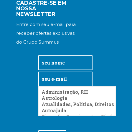
Literatura,
CADASTRE-SE EM
NOSSA
Ficção,
NEWSLETTER
Ensaios
(69)
Entre com seu e-mail para
Obras
receber ofertas exclusivas
de
referência
do Grupo Summus!
(48)
PNL
(Programação
Neurolingüística)
(41)
Psicodrama
(200)
Psicologia,
Psicoterapia
(799)
Publicidade,
Propaganda
e
Marketing