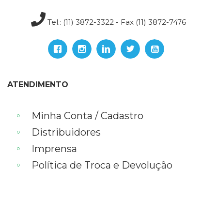
Televisão
(22)
Tel.: (11) 3872-3322 - Fax (11) 3872-7476
Temas
africanos
(30)
Terapia
Ocupacional
(21)
ATENDIMENTO
Treinamento
e
RH
Minha Conta / Cadastro
(65)
Distribuidores
Turismo
(1)
Imprensa
Vida
Política de Troca e Devolução
Prática
(32)