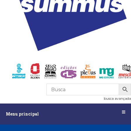
0
R$
0,00
busca avançada
Menu
Menu principal
principal
Assuntos