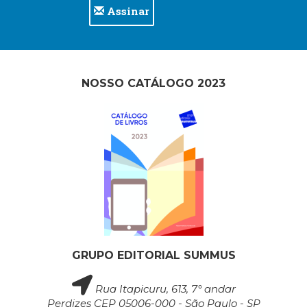
Assinar
(33)
Puericultura
(23)
Rádio
(8)
NOSSO CATÁLOGO 2023
Relações
Públicas
e
Comunicação
Empresarial
(31)
Religião,
Espiritualidade,
Filosofia
(63)
Saúde
(132)
GRUPO EDITORIAL SUMMUS
Sem
categoria
Rua Itapicuru, 613, 7° andar
(0)
Perdizes CEP 05006-000 - São Paulo - SP