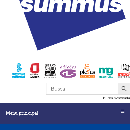
0
R$
0,00
busca avançada
Menu
Menu principal
principal
Assuntos