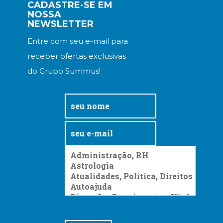
Literatura,
CADASTRE-SE EM
NOSSA
Ficção,
NEWSLETTER
Ensaios
(69)
Entre com seu e-mail para
Obras
receber ofertas exclusivas
de
referência
do Grupo Summus!
(48)
PNL
(Programação
Neurolingüística)
(41)
Psicodrama
(200)
Psicologia,
Psicoterapia
(799)
Publicidade,
Propaganda
e
Marketing