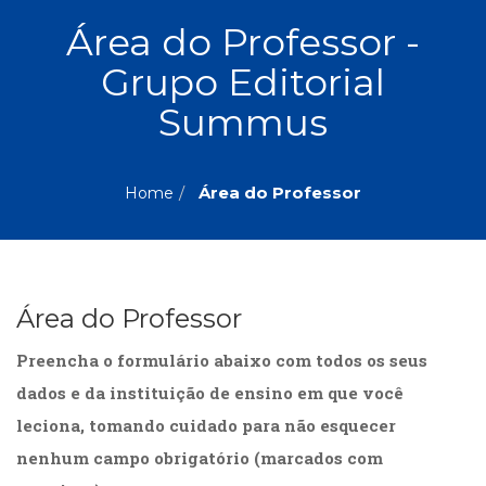
ASSUNTOS
Área do Professor -
Administração,
Grupo Editorial
PROMOÇÕES
RH
(77)
Summus
Astrologia
MAIS
(27)
Atualidades,
Área do Professor
Home
Política,
VENDIDOS
Direitos
Humanos
AUTORES
(133)
Autoajuda
Área do Professor
(95)
PROFESSORES
Biografias,
Preencha o formulário abaixo com todos os seus
Depoimentos,
Vivências
dados e da instituição de ensino em que você
(104)
leciona, tomando cuidado para não esquecer
Ciências
nenhum campo obrigatório (marcados com
Sociais
(102)