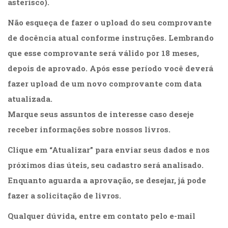
asterisco).
Cinema
(23)
Não esqueça de fazer o upload do seu comprovante
Comportamento
de docência atual conforme instruções. Lembrando
(418)
que esse comprovante será válido por 18 meses,
Comunicação
(232)
depois de aprovado. Após esse período você deverá
Corpo
fazer upload de um novo comprovante com data
e
atualizada.
Movimento
(226)
Marque seus assuntos de interesse caso deseje
Crescimento
receber informações sobre nossos livros.
Interior
(222)
Clique em “Atualizar” para enviar seus dados e nos
Criatividade
próximos dias úteis, seu cadastro será analisado.
(14)
Culinária,
Enquanto aguarda a aprovação, se desejar, já pode
Alimentação
fazer a solicitação de livros.
(14)
Economia,
Qualquer dúvida, entre em contato pelo e-mail
Negócios