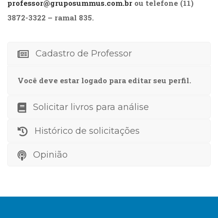
professor@gruposummus.com.br
ou telefone (11)
(31)
Educação
3872-3322 – ramal 835.
(278)
Educação
Especial
Cadastro de Professor
(39)
Fisioterapia
Você deve estar logado para editar seu perfil.
(47)
Fonoaudiologia
(54)
Solicitar livros para análise
Gestalt-
terapia
Histórico de solicitações
(93)
Jornalismo
Opinião
(57)
LGBTQIA+
(66)
Literatura
Erótica
(11)