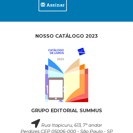
Assinar
(33)
Puericultura
(23)
Rádio
(8)
NOSSO CATÁLOGO 2023
Relações
Públicas
e
Comunicação
Empresarial
(31)
Religião,
Espiritualidade,
Filosofia
(63)
Saúde
(132)
GRUPO EDITORIAL SUMMUS
Sem
categoria
Rua Itapicuru, 613, 7° andar
(0)
Perdizes CEP 05006-000 - São Paulo - SP