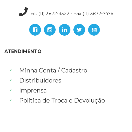
Televisão
(22)
Tel.: (11) 3872-3322 - Fax (11) 3872-7476
Temas
africanos
(30)
Terapia
Ocupacional
(21)
ATENDIMENTO
Treinamento
e
RH
Minha Conta / Cadastro
(65)
Distribuidores
Turismo
(1)
Imprensa
Vida
Política de Troca e Devolução
Prática
(32)